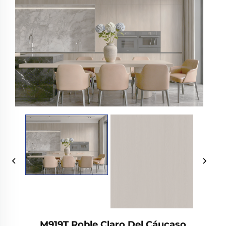
M919T Roble Claro Del Cáucaso