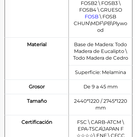
FOSB2 \ FOSB3 \
FOSB4 \ GRUESO
FOSB
\ FOSB
CHUN\MDF\PB\Plywo
od
Material
Base de Madera: Todo
Madera de Eucalipto \
Todo Madera de Cedro
Superficie: Melamina
Grosor
De 9 a 45 mm
Tamaño
2440*1220 / 2745*1220
mm
Certificación
FSC \ CARB-ATCM \
EPA-TSCA\JAPAN F
☆
☆
☆
☆
\ ENF \ CFCC