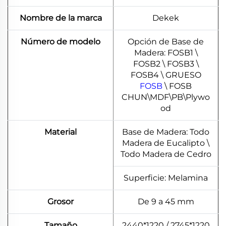
Nombre de la marca
Dekek
Número de modelo
Opción de Base de
Madera: FOSB1 \
FOSB2 \ FOSB3 \
FOSB4 \ GRUESO
FOSB
\ FOSB
CHUN\MDF\PB\Plywo
od
Material
Base de Madera: Todo
Madera de Eucalipto \
Todo Madera de Cedro
Superficie: Melamina
Grosor
De 9 a 45 mm
Tamaño
2440*1220 / 2745*1220