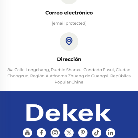
Correo electrónico
[email protected]
Dirección
8#, Calle Longchang, Pueblo Shanxu, Condado Fusui, Ciudad
Chongzuo, Región Autónoma Zhuang de Guangxi, República
Popular China