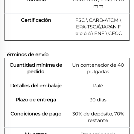
mm
Certificación
FSC \ CARB-ATCM \
EPA-TSCA\JAPAN F
☆
☆
☆
☆
\ ENF \ CFCC
Términos de envío
Cuantidad mínima de
Un contenedor de 40
pedido
pulgadas
Detalles del embalaje
Palé
Plazo de entrega
30 días
Condiciones de pago
30% de depósito, 70%
restante