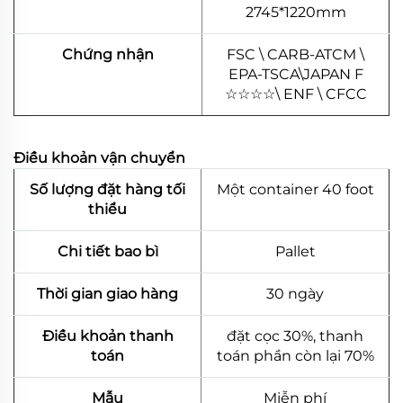
2745*1220mm
Chứng nhận
FSC \ CARB-ATCM \
EPA-TSCA\JAPAN F
☆
☆
☆
☆
\ ENF \ CFCC
Điều khoản vận chuyển
Số lượng đặt hàng tối
Một container 40 foot
thiểu
Chi tiết bao bì
Pallet
Thời gian giao hàng
30 ngày
Điều khoản thanh
đặt cọc 30%, thanh
toán
toán phần còn lại 70%
Mẫu
Miễn phí