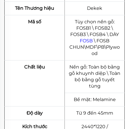
Tên Thương hiệu
Dekek
Mã số
Tùy chọn nền gỗ:
FOSB1 \ FOSB2 \
FOSB3 \ FOSB4 \ DÀY
FOSB
\ FOSB
CHUN\MDF\PB\Plywo
od
Chất liệu
Nền gỗ: Toàn bộ bằng
gỗ khuynh diệp \ Toàn
bộ bằng gỗ tuyết
tùng
Bề mặt: Melamine
Độ dày
Từ 9 đến 45mm
Kích thước
2440*1220 /