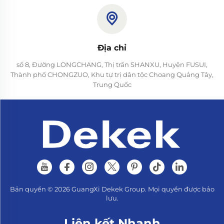
Địa chỉ
số 8, Đường LONGCHANG, Thị trấn SHANXU, Huyện FUSUI,
Thành phố CHONGZUO, Khu tự trị dân tộc Choang Quảng Tây,
Trung Quốc
Bản quyền © 2026 GuangXi Dekek Group. Mọi quyền được bảo
lưu.
Liên kết Nhanh