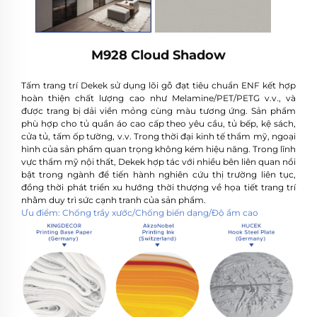
M928 Cloud Shadow
Tấm trang trí Dekek sử dụng lõi gỗ đạt tiêu chuẩn ENF kết hợp
hoàn thiện chất lượng cao như Melamine/PET/PETG v.v., và
được trang bị dải viền mỏng cùng màu tương ứng. Sản phẩm
phù hợp cho tủ quần áo cao cấp theo yêu cầu, tủ bếp, kệ sách,
cửa tủ, tấm ốp tường, v.v. Trong thời đại kinh tế thẩm mỹ, ngoại
hình của sản phẩm quan trọng không kém hiệu năng. Trong lĩnh
vực thẩm mỹ nội thất, Dekek hợp tác với nhiều bên liên quan nổi
bật trong ngành để tiến hành nghiên cứu thị trường liên tục,
đồng thời phát triển xu hướng thời thượng về họa tiết trang trí
nhằm duy trì sức cạnh tranh của sản phẩm.
Ưu điểm: Chống trầy xước/Chống biến dạng/Độ ẩm cao