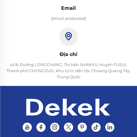
Email
[email protected]
Địa chỉ
số 8, Đường LONGCHANG, Thị trấn SHANXU, Huyện FUSUI,
Thành phố CHONGZUO, Khu tự trị dân tộc Choang Quảng Tây,
Trung Quốc