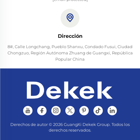
Dirección
8#, Calle Longchang, Pueblo Shanxu, Condado Fusui, Ciudad
Chongzuo, Región Autónoma Zhuang de Guangxi, República
Popular China
Derechos de autor © 2026 GuangXi Dekek Group. Todos los
derechos reservados.