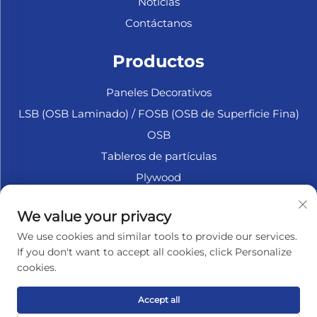
Noticias
Contáctanos
Productos
Paneles Decorativos
LSB (OSB Laminado) / FOSB (OSB de Superficie Fina)
OSB
Tableros de partículas
Plywood
Madera Contrachapada Marina
We value your privacy
Fibrofácil
We use cookies and similar tools to provide our services.
Accesorios
If you don't want to accept all cookies, click Personalize
cookies.
SOBRE LA EMPRESA
Accept all
Política de privacidad