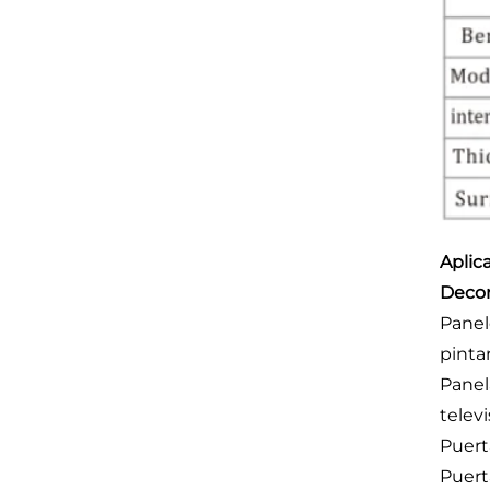
Aplic
Decor
Panel
pinta
Panel
telev
Puert
Puert