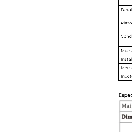
Detal
Plazo
Condi
Muest
Insta
Métod
Incot
Espec