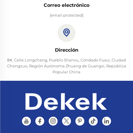
Correo electrónico
[email protected]
Dirección
8#, Calle Longchang, Pueblo Shanxu, Condado Fusui, Ciudad
Chongzuo, Región Autónoma Zhuang de Guangxi, República
Popular China