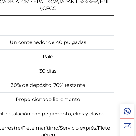
 CARB-ATCM \ EPA-TSCA\JAPAN F
☆
☆
☆
☆
\ ENF
\ CFCC
Un contenedor de 40 pulgadas
Palé
30 días
30% de depósito, 70% restante
Proporcionado libremente
il instalación con pegamento, clips y clavos
 terrestre/Flete marítimo/Servicio exprés/Flete
aéreo