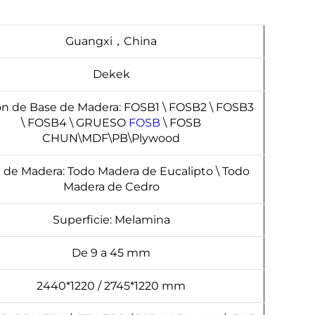
Guangxi，China
Dekek
n de Base de Madera: FOSB1 \ FOSB2 \ FOSB3
\ FOSB4 \ GRUESO
FOSB
\ FOSB
CHUN\MDF\PB\Plywood
 de Madera: Todo Madera de Eucalipto \ Todo
Madera de Cedro
Superficie: Melamina
De 9 a 45 mm
2440*1220 / 2745*1220 mm