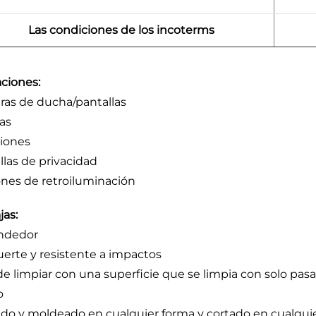
Las condiciones de los incoterms
aciones:
as de ducha/pantallas
as
ciones
llas de privacidad
nes de retroiluminación
jas:
ndedor
uerte y resistente a impactos
 de limpiar con una superficie que se limpia con solo pas
o
do y moldeado en cualquier forma y cortado en cualqu