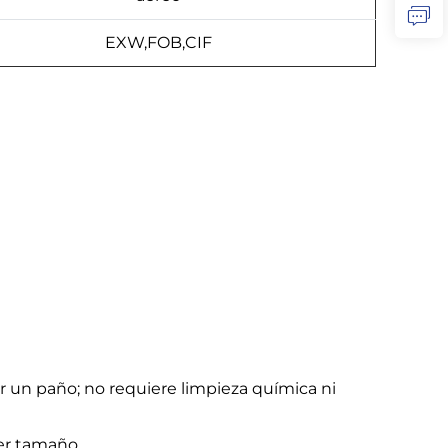
EXW,FOB,CIF
ar un paño; no requiere limpieza química ni
ier tamaño