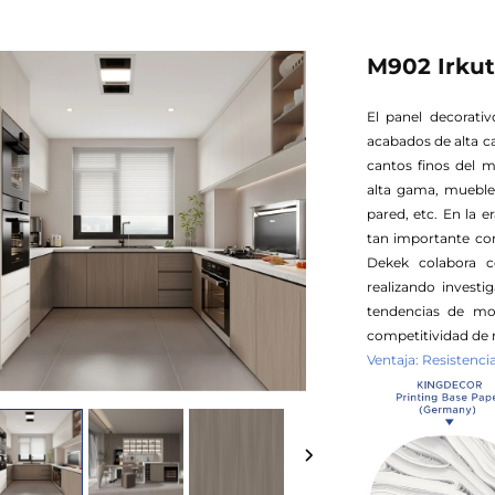
M902 Irku
El panel decorati
acabados de alta c
cantos finos del 
alta gama, muebles
pared, etc. En la e
tan importante com
Dekek colabora c
realizando invest
tendencias de mo
competitividad de 
Ventaja: Resistenc