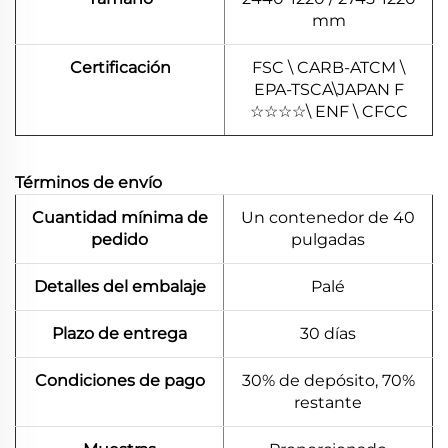
mm
Certificación
FSC \ CARB-ATCM \
EPA-TSCA\JAPAN F
☆
☆
☆
☆
\ ENF \ CFCC
Términos de envío
Cuantidad mínima de
Un contenedor de 40
pedido
pulgadas
Detalles del embalaje
Palé
Plazo de entrega
30 días
Condiciones de pago
30% de depósito, 70%
restante