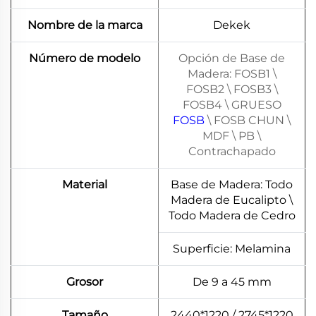
Nombre de la marca
Dekek
Número de modelo
Opción de Base de
Madera: FOSB1 \
FOSB2 \ FOSB3 \
FOSB4 \ GRUESO
FOSB
\ FOSB CHUN \
MDF \ PB \
Contrachapado
Material
Base de Madera: Todo
Madera de Eucalipto \
Todo Madera de Cedro
Superficie: Melamina
Grosor
De 9 a 45 mm
Tamaño
2440*1220 / 2745*1220