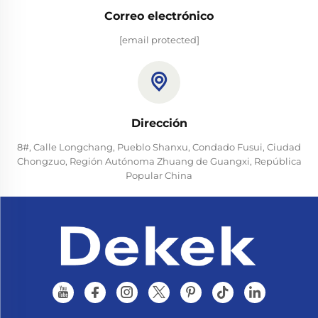
Correo electrónico
[email protected]
Dirección
8#, Calle Longchang, Pueblo Shanxu, Condado Fusui, Ciudad
Chongzuo, Región Autónoma Zhuang de Guangxi, República
Popular China