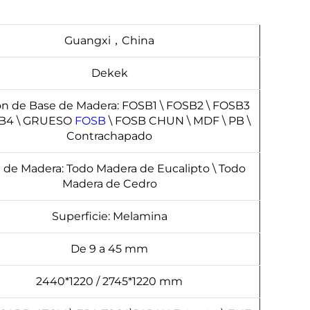
Guangxi，China
Dekek
n de Base de Madera: FOSB1 \ FOSB2 \ FOSB3
SB4 \ GRUESO
FOSB
\ FOSB CHUN \ MDF \ PB \
Contrachapado
 de Madera: Todo Madera de Eucalipto \ Todo
Madera de Cedro
Superficie: Melamina
De 9 a 45 mm
2440*1220 / 2745*1220 mm