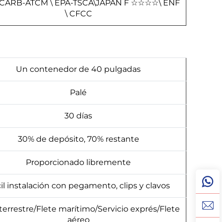
 CARB-ATCM \ EPA-TSCA\JAPAN F
☆
☆
☆
☆
\ ENF
\ CFCC
Un contenedor de 40 pulgadas
Palé
30 días
30% de depósito, 70% restante
Proporcionado libremente
il instalación con pegamento, clips y clavos
 terrestre/Flete marítimo/Servicio exprés/Flete
aéreo