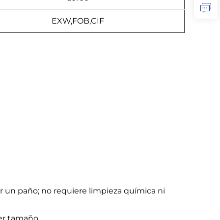
EXW,FOB,CIF
ar un paño; no requiere limpieza química ni
ier tamaño