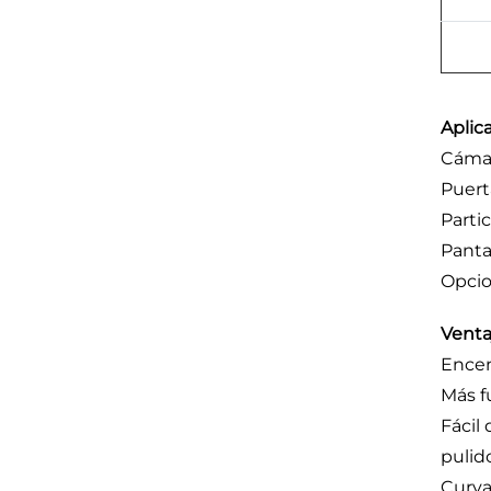
Aplic
Cámar
Puert
Parti
Panta
Opcio
Venta
Ence
Más f
Fácil
pulid
Curva