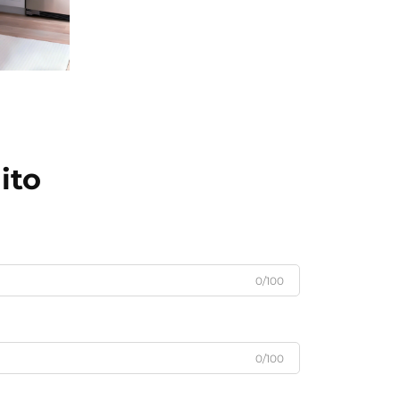
ito
0/100
0/100