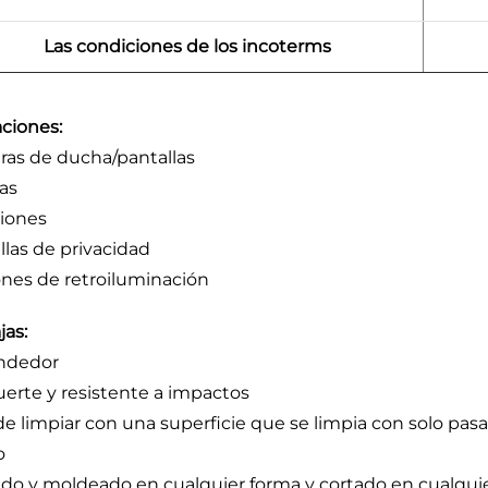
Las condiciones de los incoterms
aciones:
as de ducha/pantallas
as
ciones
llas de privacidad
nes de retroiluminación
jas:
ndedor
uerte y resistente a impactos
 de limpiar con una superficie que se limpia con solo pas
o
do y moldeado en cualquier forma y cortado en cualqu