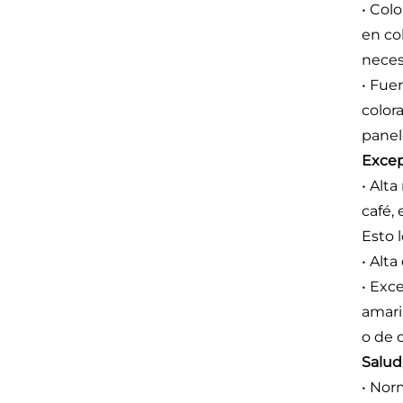
• Col
en co
neces
• Fue
colora
panel
Excep
• Alt
café, 
Esto 
• Alta
• Exc
amari
o de c
Salud
• Nor