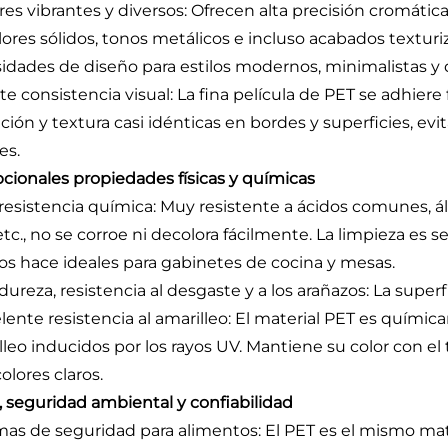
ores vibrantes y diversos: Ofrecen alta precisión cromática
lores sólidos, tonos metálicos e incluso acabados texturi
idades de diseño para estilos modernos, minimalistas y d
rte consistencia visual: La fina película de PET se adhier
ción y textura casi idénticas en bordes y superficies, evi
es.
cionales propiedades físicas y químicas
a resistencia química: Muy resistente a ácidos comunes, ál
etc., no se corroe ni decolora fácilmente. La limpieza es 
los hace ideales para gabinetes de cocina y mesas.
 dureza, resistencia al desgaste y a los arañazos: La superf
elente resistencia al amarilleo: El material PET es química
lleo inducidos por los rayos UV. Mantiene su color con el
olores claros.
, seguridad ambiental y confiabilidad
mas de seguridad para alimentos: El PET es el mismo mate