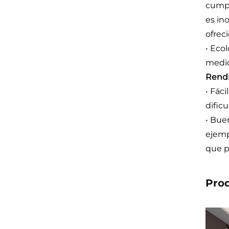
cumpl
es in
ofrec
• Ecol
medio
Rendi
• Fác
dific
• Bue
ejemp
que p
Pro