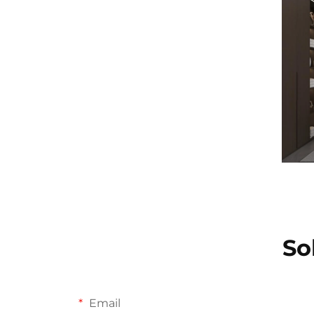
So
Email