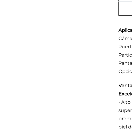
Aplic
Cámar
Puert
Parti
Panta
Opcio
Venta
Excel
• Alt
super
premi
piel 