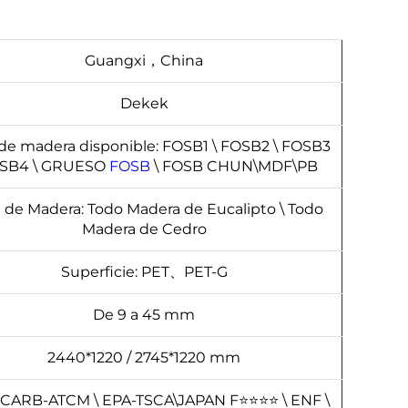
Guangxi，China
Dekek
de madera disponible: FOSB1 \ FOSB2 \ FOSB3
OSB4 \ GRUESO
FOSB
\ FOSB CHUN\MDF\PB
 de Madera: Todo Madera de Eucalipto \ Todo
Madera de Cedro
Superficie: PET、PET-G
De 9 a 45 mm
2440*1220 / 2745*1220 mm
 CARB-ATCM \ EPA-TSCA\JAPAN F⭐⭐⭐⭐ \ ENF \