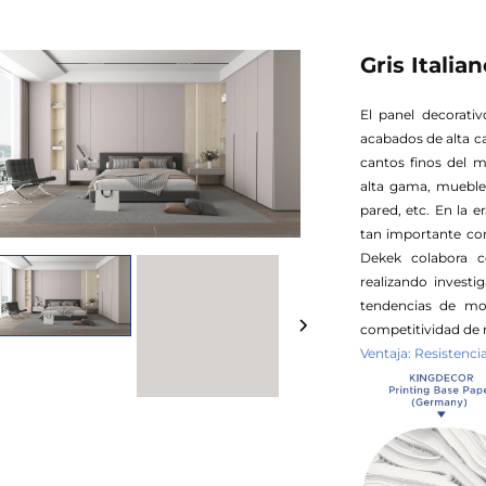
Gris Italia
El panel decorati
acabados de alta c
cantos finos del 
alta gama, muebles
pared, etc. En la e
tan importante com
Dekek colabora c
realizando invest
tendencias de mo
competitividad de 
Ventaja: Resistenc