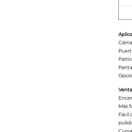
Aplic
Cámar
Puert
Parti
Panta
Opcio
Venta
Ence
Más f
Fácil
pulid
Curva