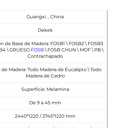
Guangxi，China
Dekek
n de Base de Madera: FOSB1 \ FOSB2 \ FOSB3
SB4 \ GRUESO
FOSB
\ FOSB CHUN \ MDF \ PB \
Contrachapado
 de Madera: Todo Madera de Eucalipto \ Todo
Madera de Cedro
Superficie: Melamina
De 9 a 45 mm
2440*1220 / 2745*1220 mm