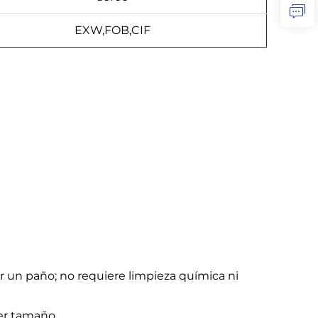
EXW,FOB,CIF
ar un paño; no requiere limpieza química ni
ier tamaño