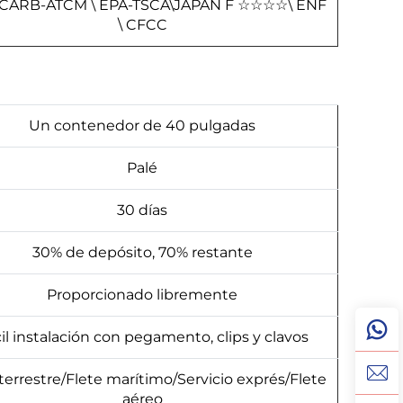
 CARB-ATCM \ EPA-TSCA\JAPAN F
☆
☆
☆
☆
\ ENF
\ CFCC
Un contenedor de 40 pulgadas
Palé
30 días
30% de depósito, 70% restante
Proporcionado libremente
il instalación con pegamento, clips y clavos
 terrestre/Flete marítimo/Servicio exprés/Flete
aéreo