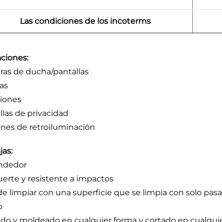
Las condiciones de los incoterms
aciones:
as de ducha/pantallas
as
ciones
llas de privacidad
nes de retroiluminación
jas:
ndedor
uerte y resistente a impactos
 de limpiar con una superficie que se limpia con solo pas
o
do y moldeado en cualquier forma y cortado en cualqu