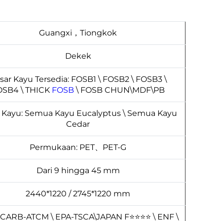
Guangxi，Tiongkok
Dekek
sar Kayu Tersedia: FOSB1 \ FOSB2 \ FOSB3 \
OSB4 \ THICK
FOSB
\ FOSB CHUN\MDF\PB
s Kayu: Semua Kayu Eucalyptus \ Semua Kayu
Cedar
Permukaan: PET、PET-G
Dari 9 hingga 45 mm
2440*1220 / 2745*1220 mm
 CARB-ATCM \ EPA-TSCA\JAPAN F⭐⭐⭐⭐ \ ENF \