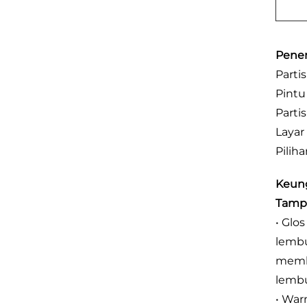
Pener
Parti
Pintu
Partis
Layar 
Pilih
Keun
Tampi
• Glo
lembu
membe
lembut
• War