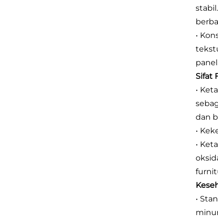
stabi
berba
• Kon
tekst
panel
Sifat
• Ket
sebag
dan b
• Kek
• Ket
oksid
furni
Keseh
• Sta
minum