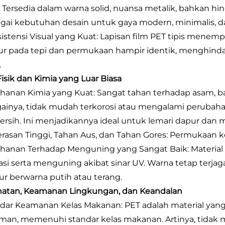
l. Tersedia dalam warna solid, nuansa metalik, bahkan h
gai kebutuhan desain untuk gaya modern, minimalis, 
sistensi Visual yang Kuat: Lapisan film PET tipis menem
ur pada tepi dan permukaan hampir identik, menghindar
.
 Fisik dan Kimia yang Luar Biasa
ahanan Kimia yang Kuat: Sangat tahan terhadap asam, ba
ainya, tidak mudah terkorosi atau mengalami peruba
ersih. Ini menjadikannya ideal untuk lemari dapur dan m
erasan Tinggi, Tahan Aus, dan Tahan Gores: Permukaan k
ahanan Terhadap Menguning yang Sangat Baik: Material 
asi serta menguning akibat sinar UV. Warna tetap terja
tur berwarna putih atau terang.
atan, Keamanan Lingkungan, dan Keandalan
ndar Keamanan Kelas Makanan: PET adalah material yang
an, memenuhi standar kelas makanan. Artinya, tidak m