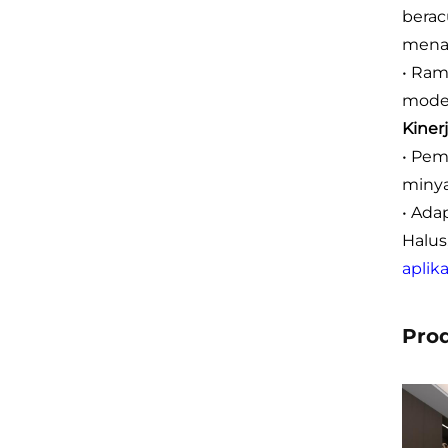
berac
menaw
• Ram
mode
Kiner
• Pem
minya
• Ada
Halus
aplik
Pro