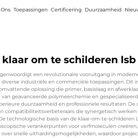
 Ons
Toepassingen
Certificering
Duurzaamheid
Nieu
klaar om te schilderen lsb
egenwoordigt een revolutionaire vooruitgang in moder
diverse industriële en commerciële toepassingen. Dit i
omvattende oplossing die primer, basislaag en afwerklaa
k van geavanceerde polymeerchemie en gespecialiseerd
superieure duurzaamheid en professionele resultaten. D
 compatibiliteitsverbeteraars die synergetisch werken 
. De technologische basis van de klaar-om-te-schilderen
scopische verankerpunten voor verfmoleculen creëren, 
 over snelle uithardingsmogelijkheden, waardoor project