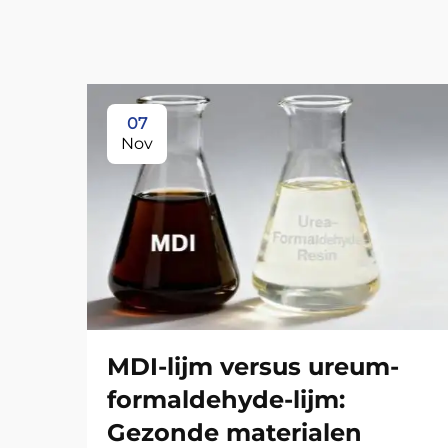
07
Nov
MDI-lijm versus ureum-
formaldehyde-lijm:
Gezonde materialen