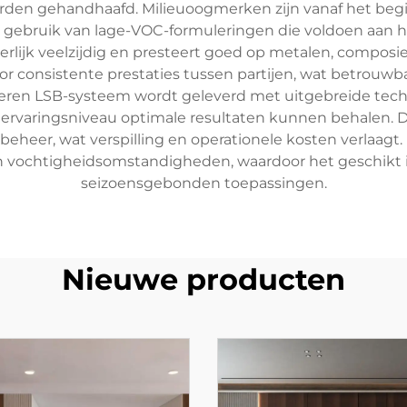
worden gehandhaafd. Milieuoogmerken zijn vanaf het b
 gebruik van lage-VOC-formuleringen die voldoen aan hu
derlijk veelzijdig en presteert goed op metalen, compos
r consistente prestaties tussen partijen, wat betrouwba
deren LSB-systeem wordt geleverd met uitgebreide tec
ervaringsniveau optimale resultaten kunnen behalen. De
eheer, wat verspilling en operationele kosten verlaagt. H
 vochtigheidsomstandigheden, waardoor het geschikt is 
seizoensgebonden toepassingen.
Nieuwe producten