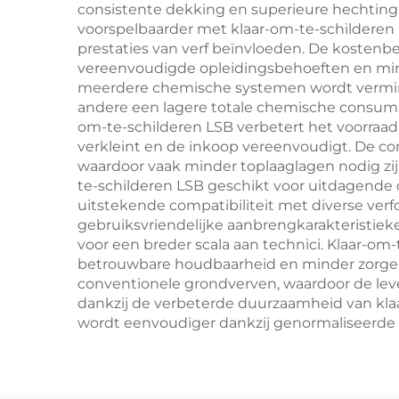
consistente dekking en superieure hechting,
voorspelbaarder met klaar-om-te-schilderen
prestaties van verf beïnvloeden. De kosten
vereenvoudigde opleidingsbehoeften en minde
meerdere chemische systemen wordt verminde
andere een lagere totale chemische consumpt
om-te-schilderen LSB verbetert het voorra
verkleint en de inkoop vereenvoudigt. De co
waardoor vaak minder toplaaglagen nodig zij
te-schilderen LSB geschikt voor uitdagende
uitstekende compatibiliteit met diverse ve
gebruiksvriendelijke aanbrengkarakteristieken
voor een breder scala aan technici. Klaar-o
betrouwbare houdbaarheid en minder zorgen 
conventionele grondverven, waardoor de l
dankzij de verbeterde duurzaamheid van klaa
wordt eenvoudiger dankzij genormaliseerde o