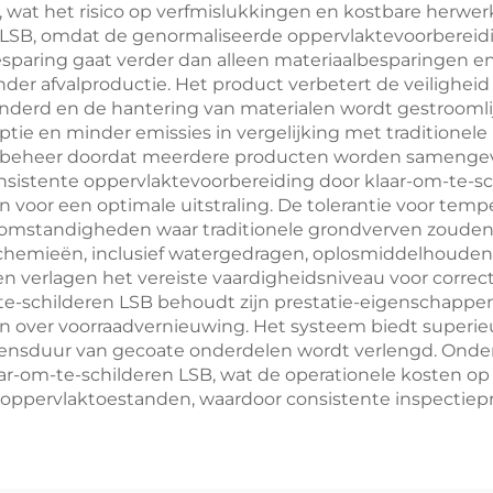
 wat het risico op verfmislukkingen en kostbare herwerk
 LSB, omdat de genormaliseerde oppervlaktevoorbereidi
besparing gaat verder dan alleen materiaalbesparingen 
r afvalproductie. Het product verbetert de veiligheid 
rd en de hantering van materialen wordt gestroomlijnd
ie en minder emissies in vergelijking met traditionele
adbeheer doordat meerdere producten worden samengev
nsistente oppervlaktevoorbereiding door klaar-om-te-sc
n voor een optimale uitstraling. De tolerantie voor tem
 omstandigheden waar traditionele grondverven zouden
rfchemieën, inclusief watergedragen, oplosmiddelhoude
 verlagen het vereiste vaardigheidsniveau voor correcte 
m-te-schilderen LSB behoudt zijn prestatie-eigenschappe
over voorraadvernieuwing. Het systeem biedt superieu
evensduur van gecoate onderdelen wordt verlengd. On
r-om-te-schilderen LSB, wat de operationele kosten op l
ppervlaktoestanden, waardoor consistente inspectieproc