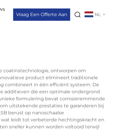
ws
Vraag Een Offerte Aan
NL
ne coatinstechnologie, ontworpen om
nnovatieve product elimineert traditionele
g combineert in één efficiënt systeem. De
e additieven die een optimale ondergrond
e unieke formulering bevat corrosieremmende
om uitstekende prestaties te garanderen bij
 LSB berust op nanoschaalse
wat leidt tot verbeterde hechtingskracht en
en sneller kunnen worden voltooid terwijl