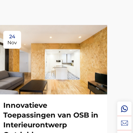
24
1
Nov
No
Innovatieve
Toepassingen van OSB in
Interieurontwerp