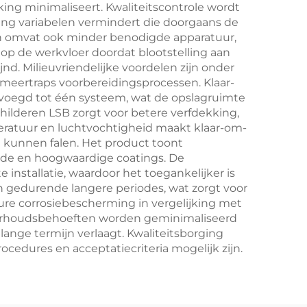
ing minimaliseert. Kwaliteitscontrole wordt
ng variabelen vermindert die doorgaans de
en omvat ook minder benodigde apparatuur,
op de werkvloer doordat blootstelling aan
. Milieuvriendelijke voordelen zijn onder
 meertraps voorbereidingsprocessen. Klaar-
oegd tot één systeem, wat de opslagruimte
hilderen LSB zorgt voor betere verfdekking,
peratuur en luchtvochtigheid maakt klaar-om-
 kunnen falen. Het product toont
nde en hoogwaardige coatings. De
installatie, waardoor het toegankelijker is
n gedurende langere periodes, wat zorgt voor
re corrosiebescherming in vergelijking met
derhoudsbehoeften worden geminimaliseerd
ange termijn verlaagt. Kwaliteitsborging
edures en acceptatiecriteria mogelijk zijn.