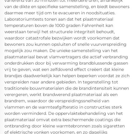
variërend van 30 minuten tot meerdere uren, afhankelijk
van de dikte en specifieke samenstelling, en biedt bewoners
daarmee meer tijd om te evacueren in noodsituaties.
Laboratoriumtests tonen aan dat het plaatmateriaal
temperaturen boven de 1000 graden Fahrenheit kan
weerstaan terwijl het structurele integriteit behoudt,
waardoor catastrofale bezwijken wordt voorkomen dat
bewoners zou kunnen opsluiten of snelle vuurverspreiding
mogelijk zou maken. De unieke samenstelling van het
plaatmateriaal bevat vlamvertragers die actief verbranding
onderdrukken door bij verwarming brandblussende gassen
vrij te geven, wat een zelfdovend effect creëert dat kleine
brandjes daadwerkelijk kan helpen beperken voordat ze zich
verspreiden naar andere gebieden. In tegenstelling tot
traditionele bouwmaterialen die de brandintensiteit kunnen
verergeren, werkt brandwerend plaatmateriaal als een
brandrem, waardoor de verspreidingssnelheid van
vlammen en de warmteafgifteratio in constructies sterk
worden verminderd. De oppervlaktebehandeling van het
plaatmateriaal omvat extra beschermende coatings die
ontbranding door kleine warmtebronnen zoals sigaretten
of elektrische vonken voorkomen, en zo dagelijks