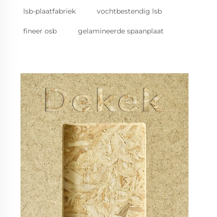
lsb-plaatfabriek
vochtbestendig lsb
fineer osb
gelamineerde spaanplaat