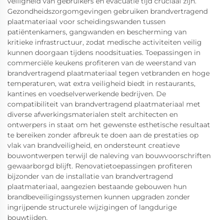
veiligheid van gebruikers en evacuatie tijd cruciaal zijn.
Gezondheidszorgomgevingen gebruiken brandvertragend
plaatmateriaal voor scheidingswanden tussen
patiëntenkamers, gangwanden en bescherming van
kritieke infrastructuur, zodat medische activiteiten veilig
kunnen doorgaan tijdens noodsituaties. Toepassingen in
commerciële keukens profiteren van de weerstand van
brandvertragend plaatmateriaal tegen vetbranden en hoge
temperaturen, wat extra veiligheid biedt in restaurants,
kantines en voedselverwerkende bedrijven. De
compatibiliteit van brandvertragend plaatmateriaal met
diverse afwerkingsmaterialen stelt architecten en
ontwerpers in staat om het gewenste esthetische resultaat
te bereiken zonder afbreuk te doen aan de prestaties op
vlak van brandveiligheid, en ondersteunt creatieve
bouwontwerpen terwijl de naleving van bouwvoorschriften
gewaarborgd blijft. Renovatietoepassingen profiteren
bijzonder van de installatie van brandvertragend
plaatmateriaal, aangezien bestaande gebouwen hun
brandbeveiligingssystemen kunnen upgraden zonder
ingrijpende structurele wijzigingen of langdurige
bouwtijden.