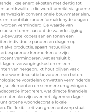
andelijkse energiekosten met dertig tot
enluchtkwaliteit die wordt bereikt via groene
k aanwezig in conventionele bouwmaterialen,
zels en meubilair zonder formaldehyde dragen
n worden verminderd. De waarde van
rzoeken tonen aan dat de waardestijging
lieu-bewuste kopers aan en tonen een
uiten individuele panden en dragen op
 afvalproductie, spaart natuurlijke
terbesparende kenmerken die zijn
ocent verminderen, wat aansluit bij
t lagere vervangingskosten en een
nten van hergebruikt hout blijven vaak
Groene woondecoratie bevordert een betere
sychologische voordelen omvatten verminderde
uurlijke elementen en schonere omgevingen.
coratie integreren, wat directe financiële
e materialen zijn over het algemeen lager
eunt groene woondecoratie lokale
. De flexibiliteit van groen ontwerp staat