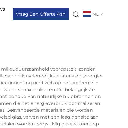
ws
Vraag Een Offerte Aan
NL
e milieuduurzaamheid vooropstelt, zonder
k van milieuvriendelijke materialen, energie-
eurinrichting richt zich op het creëren van
 bewoners maximaliseren. De belangrijkste
t, het behoud van natuurlijke hulpbronnen en
men die het energieverbruik optimaliseren,
es. Geavanceerde materialen die worden
ycled glas, verven met een laag gehalte aan
terialen worden zorgvuldig geselecteerd op