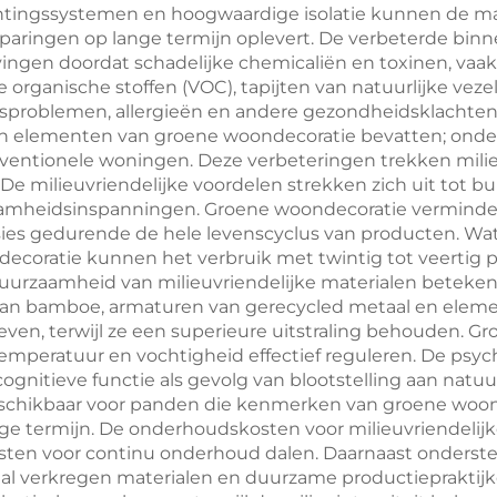
ichtingssystemen en hoogwaardige isolatie kunnen de ma
esparingen op lange termijn oplevert. De verbeterde binn
ngen doordat schadelijke chemicaliën en toxinen, vaa
 organische stoffen (VOC), tapijten van natuurlijke ve
ngsproblemen, allergieën en andere gezondheidsklachte
en elementen van groene woondecoratie bevatten; onde
j conventionele woningen. Deze verbeteringen trekken mi
De milieuvriendelijke voordelen strekken zich uit tot b
zaamheidsinspanningen. Groene woondecoratie vermindert
sies gedurende de hele levenscyclus van producten. Wa
coratie kunnen het verbruik met twintig tot veertig pr
urzaamheid van milieuvriendelijke materialen beteken
n van bamboe, armaturen van gerecycled metaal en eleme
ven, terwijl ze een superieure uitstraling behouden. 
ie temperatuur en vochtigheid effectief reguleren. De p
ognitieve functie als gevolg van blootstelling aan nat
eschikbaar voor panden die kenmerken van groene woonde
ge termijn. De onderhoudskosten voor milieuvriendelijk
kosten voor continu onderhoud dalen. Daarnaast onderst
al verkregen materialen en duurzame productiepraktijken