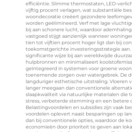
efficiëntie. Slimme thermostaten, LED-verl
vijftig procent verlagen, wat substantiële b
woondecoratie creëert gezondere leefomgevi
worden geëlimineerd. Verf met lage vluchtige
bij aan schonere lucht, waardoor ademhali
vastgoed stijgt aanzienlijk wanneer woning
tien tot vijftien procent hoger ligt dan bi
toekomstgerichte investeringsstrategie aan. 
significante wijze bij aan wereldwijde duur
hulpbronnen en minimaliseert koolstofemis
geïntegreerd in systemen voor groene woonde
toenemende zorgen over watergebrek. De du
langduriger esthetische uitstraling. Vloere
langer meegaan dan conventionele alternatie
slaapkwaliteit via natuurlijke materialen d
stress, verbeterde stemming en een betere c
Belastingvoordelen en subsidies zijn vaak b
voordelen oplevert naast besparingen op lan
dan bij conventionele opties, waardoor de 
economieën door prioriteit te geven aan loka