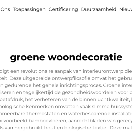
 Ons
Toepassingen
Certificering
Duurzaamheid
Nieu
groene woondecoratie
digt een revolutionaire aanpak van interieurontwerp di
teit. Deze uitgebreide ontwerpfilosofie omvat het gebrui
 gedurende het gehele inrichtingsproces. Groene interi
iseren en tegelijkertijd de gezondheidsvoordelen voor
fvoetafdruk, het verbeteren van de binnenluchtkwalitei
nologische kenmerken omvatten vaak slimme huissyste
ammeerbare thermostaten en waterbesparende installati
n bijvoorbeeld bamboevloeren, aanrechtbladen van gerec
ls van hergebruikt hout en biologische textiel. Deze ma