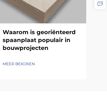
De
Pa
Cu
Pr
Waarom is georiënteerd
Es
spaanplaat populair in
bouwprojecten
MEE
MEER BEKIJKEN