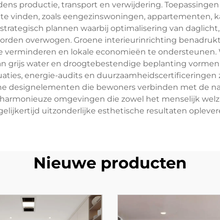
dens productie, transport en verwijdering. Toepassingen v
te vinden, zoals eengezinswoningen, appartementen, 
rategisch plannen waarbij optimalisering van daglicht, 
 worden overwogen. Groene interieurinrichting benadruk
te verminderen en lokale economieën te ondersteunen
n grijs water en droogtebestendige beplanting vormen 
ties, energie-audits en duurzaamheidscertificeringen 
sche designelementen die bewoners verbinden met de na
harmonieuze omgevingen die zowel het menselijk welzij
gelijkertijd uitzonderlijke esthetische resultaten oplever
Nieuwe producten