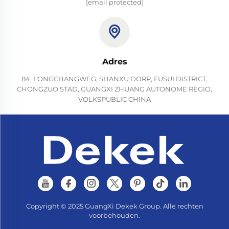
[email protected]
Adres
8#, LONGCHANGWEG, SHANXU DORP, FUSUI DISTRICT,
CHONGZUO STAD, GUANGXI ZHUANG AUTONOME REGIO,
VOLKSPUBLIC CHINA
Copyright © 2025 GuangXi Dekek Group. Alle rechten
voorbehouden.