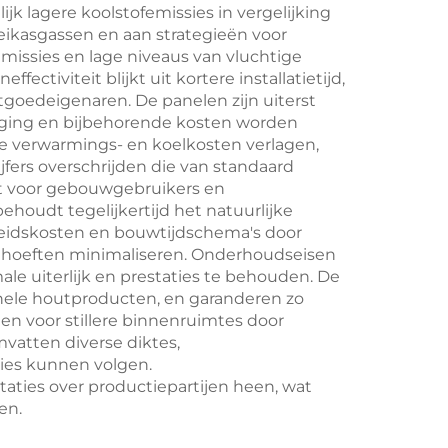
k lagere koolstofemissies in vergelijking
ikasgassen en aan strategieën voor
missies en lage niveaus van vluchtige
tiviteit blijkt uit kortere installatietijd,
goedeigenaren. De panelen zijn uiterst
nging en bijbehorende kosten worden
e verwarmings- en koelkosten verlagen,
fers overschrijden die van standaard
dt voor gebouwgebruikers en
houdt tegelijkertijd het natuurlijke
beidskosten en bouwtijdschema's door
ehoeften minimaliseren. Onderhoudseisen
le uiterlijk en prestaties te behouden. De
ionele houtproducten, en garanderen zo
gen voor stillere binnenruimtes door
vatten diverse diktes,
ties kunnen volgen.
ties over productiepartijen heen, wat
en.