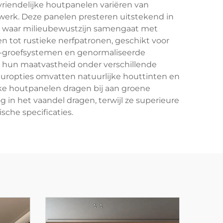
riendelijke houtpanelen variëren van
werk. Deze panelen presteren uitstekend in
n waar milieubewustzijn samengaat met
 tot rustieke nerfpatronen, geschikt voor
n-groefsystemen en genormaliseerde
hun maatvastheid onder verschillende
europties omvatten natuurlijke houttinten en
jke houtpanelen dragen bij aan groene
n het vaandel dragen, terwijl ze superieure
che specificaties.