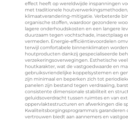
effect heeft op wereldwijde inspanningen voo
met traditionele houtverwerkingsmethoden, 
klimaatverandering-mitigatie. Verbeterde bi
organische stoffen, waardoor gezondere woon- 
lagere onderhoudskosten en een langere leve
duurzaam tegen vochtschade, insectplaag en
vermeden. Energie-efficiëntievoordelen omv
terwijl comfortabele binnenklimaten worden 
houtproducten dankzij gespecialiseerde beh
verzekeringsoverwegingen. Esthetische veelz
houtkarakter, wat de vastgoedwaarde en mar
gebruiksvriendelijke koppelsystemen en ge
zijn minimaal en beperken zich tot periodiek
panelen zijn bestand tegen verdraaiing, bars
consistente dimensionale stabiliteit en stru
geluidsoverdracht tussen ruimtes en van ex
oppervlaktestructuren en afwerkingen die sp
Kwaliteitsborgingsprogramma's garanderen c
vertrouwen biedt aan aannemers en vastgoe