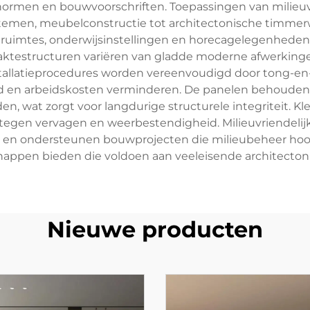
unormen en bouwvoorschriften. Toepassingen van milieuv
temen, meubelconstructie tot architectonische timmer
uimtes, onderwijsinstellingen en horecagelegenhede
laktestructuren variëren van gladde moderne afwerkingen
allatieprocedures worden vereenvoudigd door tong-e
d en arbeidskosten verminderen. De panelen behouden 
 wat zorgt voor langdurige structurele integriteit. Kl
 tegen vervagen en weerbestendigheid. Milieuvriendeli
en ondersteunen bouwprojecten die milieubeheer hoog i
happen bieden die voldoen aan veeleisende architectonis
Nieuwe producten