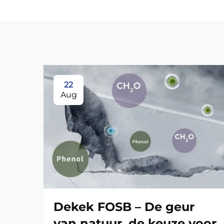
22
Aug
Dekek FOSB – De geur
van natuur, de keuze voor