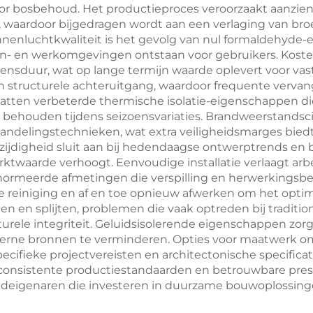
r bosbehoud. Het productieproces veroorzaakt aanzienlij
waardoor bijgedragen wordt aan een verlaging van broe
nnenluchtkwaliteit is het gevolg van nul formaldehyde-e
en werkomgevingen ontstaan voor gebruikers. Kosteneffec
nsduur, wat op lange termijn waarde oplevert voor vast
 structurele achteruitgang, waardoor frequente verva
atten verbeterde thermische isolatie-eigenschappen di
behouden tijdens seizoensvariaties. Brandweerstandscij
andelingstechnieken, wat extra veiligheidsmarges bie
ijdigheid sluit aan bij hedendaagse ontwerptrends en be
ktwaarde verhoogt. Eenvoudige installatie verlaagt ar
normeerde afmetingen die verspilling en herwerkingsb
e reiniging en af en toe opnieuw afwerken om het optima
ten en splijten, problemen die vaak optreden bij tradit
cturele integriteit. Geluidsisolerende eigenschappen zor
terne bronnen te verminderen. Opties voor maatwerk om
ecifieke projectvereisten en architectonische specifica
onsistente productiestandaarden en betrouwbare presta
deigenaren die investeren in duurzame bouwoplossing