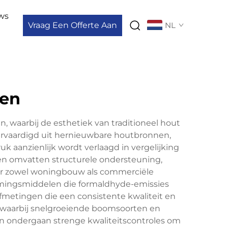
ws
Vraag Een Offerte Aan
NL
len
 waarbij de esthetiek van traditioneel hout
rvaardigd uit hernieuwbare houtbronnen,
 aanzienlijk wordt verlaagd in vergelijking
en omvatten structurele ondersteuning,
voor zowel woningbouw als commerciële
mingsmiddelen die formaldhyde-emissies
fmetingen die een consistente kwaliteit en
 waarbij snelgroeiende boomsoorten en
en ondergaan strenge kwaliteitscontroles om