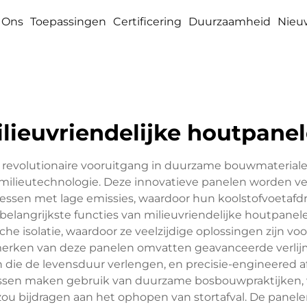
 Ons
Toepassingen
Certificering
Duurzaamheid
Nieu
lieuvriendelijke houtpane
revolutionaire vooruitgang in duurzame bouwmaterialen,
lieutechnologie. Deze innovatieve panelen worden ve
ssen met lage emissies, waardoor hun koolstofvoetafdruk
elangrijkste functies van milieuvriendelijke houtpanel
he isolatie, waardoor ze veelzijdige oplossingen zijn 
erken van deze panelen omvatten geavanceerde verlij
 die de levensduur verlengen, en precisie-engineered a
essen maken gebruik van duurzame bosbouwpraktijken,
ou bijdragen aan het ophopen van stortafval. De panel