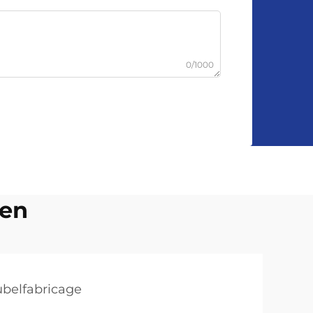
0/1000
len
belfabricage