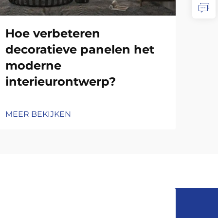
ve
pa
Hoe verbeteren
decoratieve panelen het
moderne
MEE
interieurontwerp?
MEER BEKIJKEN