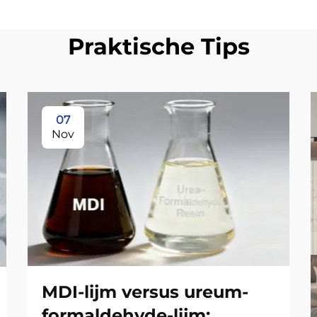
Praktische Tips
07
Nov
MDI-lijm versus ureum-
formaldehyde-lijm: