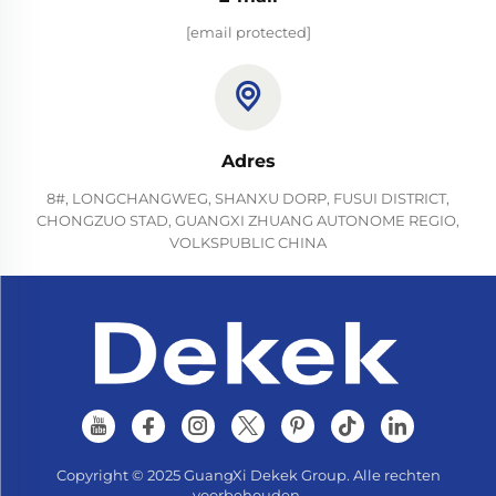
[email protected]
Adres
8#, LONGCHANGWEG, SHANXU DORP, FUSUI DISTRICT,
CHONGZUO STAD, GUANGXI ZHUANG AUTONOME REGIO,
VOLKSPUBLIC CHINA
Copyright © 2025 GuangXi Dekek Group. Alle rechten
voorbehouden.