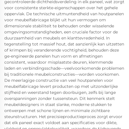
gecontroleerde dichtheidsverdeling in elk paneel, wat zorgt
voor consistente sterkte-eigenschappen over het gehele
oppervlak. De technische uitmuntendheid van houtpanelen
voor meubelfabricage blijkt uit hun vermogen om
dimensionale stabiliteit te behouden onder wisselende
omgevingsomstandigheden, een cruciale factor voor de
duurzaamheid van meubels en klanttevredenheid. In
tegenstelling tot massief hout, dat aanzienlijk kan uitzetten
of krimpen bij veranderende vochtigheid, behouden deze
ge-engineerde panelen hun vorm en afmetingen
consistent, waardoor misplaatste deuren, klemmende
laden en verbindingsschade—veelvoorkomende problemen
bij traditionele meubelconstructies—worden voorkomen.
De meerlagige constructie van veel houtpanelen voor
meubelfabricage levert producten op met uitzonderlijke
stijfheid en weerstand tegen doorbuigen, zelfs bij lange
overspanningen zonder tussensteun. Dit kenmerk stelt
meubeldesigners in staat slanke, moderne stukken te
ontwerpen met schone lijnen en minimale zichtbare
steunstructuren. Het precisieproductieproces zorgt ervoor
dat elk paneel exact voldoet aan specificaties voor dikte,
vlakheid en oppervlaktekwaliteit, waardoor de tijdrovende