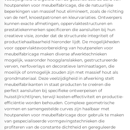
houtpanelen voor meubelfabricage, die de natuurlijke
beperkingen van massief hout elimineert, zoals de richting
van de nerf, knoestpatronen en kleurvariaties. Ontwerpers
kunnen exacte afmetingen, oppervlaktestructuren en
prestatiekenmerken specificeren die aansluiten bij hun
creatieve visie, zonder dat de structurele integriteit of
productiehaalbaarheid hieronder lijdt. De mogelijkheden
voor oppervlaktevoorbereiding van houtpanelen voor
meubelfabricage maken diverse afwerktechnieken
mogelijk, waaronder hoogglanslakken, gestructureerde
verven, nerfoverlays en decoratieve laminaatlagen, die
moeilijk of onmogelijk zouden zijn met massief hout als
grondmateriaal. Deze veelzijdigheid in afwerking stelt
meubelfabrikanten in staat producten te creëren die
perfect aansluiten bij specifieke ontwerpeisen of
huisstijlrichtlijnen, terwijl kosten-effectiviteit en productie-
efficiëntie worden behouden. Complexe geometrische
vormen en samengestelde curves zijn haalbaar met
houtpanelen voor meubelfabricage door gebruik te maken
van gespecialiseerde vormgevingstechnieken die
profiteren van de constante dichtheid en gereguleerde