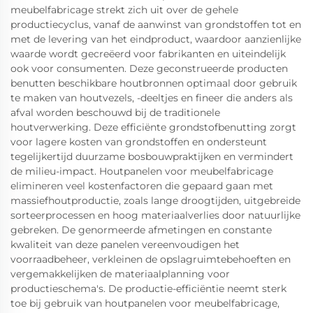
meubelfabricage strekt zich uit over de gehele
productiecyclus, vanaf de aanwinst van grondstoffen tot en
met de levering van het eindproduct, waardoor aanzienlijke
waarde wordt gecreëerd voor fabrikanten en uiteindelijk
ook voor consumenten. Deze geconstrueerde producten
benutten beschikbare houtbronnen optimaal door gebruik
te maken van houtvezels, -deeltjes en fineer die anders als
afval worden beschouwd bij de traditionele
houtverwerking. Deze efficiënte grondstofbenutting zorgt
voor lagere kosten van grondstoffen en ondersteunt
tegelijkertijd duurzame bosbouwpraktijken en vermindert
de milieu-impact. Houtpanelen voor meubelfabricage
elimineren veel kostenfactoren die gepaard gaan met
massiefhoutproductie, zoals lange droogtijden, uitgebreide
sorteerprocessen en hoog materiaalverlies door natuurlijke
gebreken. De genormeerde afmetingen en constante
kwaliteit van deze panelen vereenvoudigen het
voorraadbeheer, verkleinen de opslagruimtebehoeften en
vergemakkelijken de materiaalplanning voor
productieschema's. De productie-efficiëntie neemt sterk
toe bij gebruik van houtpanelen voor meubelfabricage,