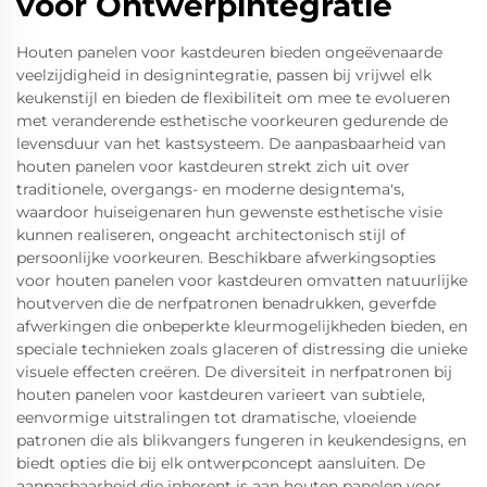
voor Ontwerpintegratie
Houten panelen voor kastdeuren bieden ongeëvenaarde
veelzijdigheid in designintegratie, passen bij vrijwel elk
keukenstijl en bieden de flexibiliteit om mee te evolueren
met veranderende esthetische voorkeuren gedurende de
levensduur van het kastsysteem. De aanpasbaarheid van
houten panelen voor kastdeuren strekt zich uit over
traditionele, overgangs- en moderne designtema's,
waardoor huiseigenaren hun gewenste esthetische visie
kunnen realiseren, ongeacht architectonisch stijl of
persoonlijke voorkeuren. Beschikbare afwerkingsopties
voor houten panelen voor kastdeuren omvatten natuurlijke
houtverven die de nerfpatronen benadrukken, geverfde
afwerkingen die onbeperkte kleurmogelijkheden bieden, en
speciale technieken zoals glaceren of distressing die unieke
visuele effecten creëren. De diversiteit in nerfpatronen bij
houten panelen voor kastdeuren varieert van subtiele,
eenvormige uitstralingen tot dramatische, vloeiende
patronen die als blikvangers fungeren in keukendesigns, en
biedt opties die bij elk ontwerpconcept aansluiten. De
aanpasbaarheid die inherent is aan houten panelen voor