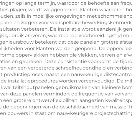
paringen op lange termijn, waardoor de behoefte aan freq
llaties plagen, wordt weggenomen. Klanten waarderen h
houden, zelfs in moeilijke omgevingen met schommelen
e panelen zorgen voor voorspelbare bewerkingskenmerke
esultaten verbeteren. De installatie wordt aanzienlijk 
lijk gebruik arriveren, waardoor de voorbereidingstijd e
ingenieursbouw betekent dat deze panelen grotere afs
ijkheden voor klanten worden geopend. De oppervlakki
iforme oppervlakken hebben die vlekken, verven en afw
riaties en gebreken. Deze consistentie voorkomt de tijdr
teren van een verbeterde schroefhoudendheid en verbind
et productieproces maakt een nauwkeurige diktecontrol
de installatieprocedures worden vereenvoudigd. De mi
n kwaliteitshoutpanelen gebruikmaken van kleinere bo
an deze panelen vermindert de frequentie van vervang
 een grotere ontwerpflexibiliteit, aangezien kwaliteits
e beperkingen van de beschikbaarheid van massief ho
en bouwers in staat om nauwkeurigere projectschatting