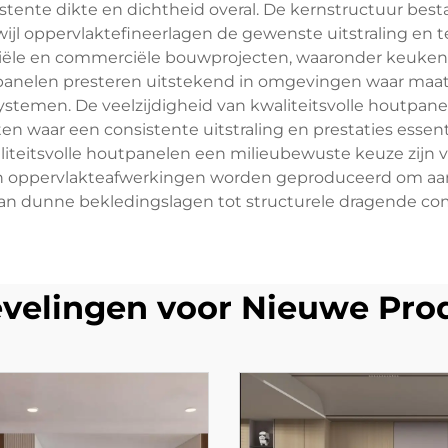
stente dikte en dichtheid overal. De kernstructuur best
jl oppervlaktefineerlagen de gewenste uitstraling en t
tiële en commerciële bouwprojecten, waaronder keuken
anelen presteren uitstekend in omgevingen waar maatva
men. De veelzijdigheid van kwaliteitsvolle houtpaneelp
 waar een consistente uitstraling en prestaties essenti
iteitsvolle houtpanelen een milieubewuste keuze zijn
n oppervlakteafwerkingen worden geproduceerd om aan 
van dunne bekledingslagen tot structurele dragende c
velingen voor Nieuwe Pro