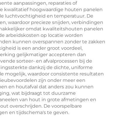
uente aanpassingen, reparaties of
oe kwalitatief hoogwaardige houten panelen
de luchtvochtigheid en temperatuur. De
n, waardoor precieze snijden, verbindingen
gemakkelijker omdat kwaliteitshouten panelen
n de arbeidskosten op locatie worden
tanden kunnen overspannen zonder te zakken
gheid is een ander groot voordeel,
erking gelijkmatiger accepteren dan
ovende sorteer- en afvalprocessen bij de
ingssterkte dankzij de dichte, uniforme
e mogelijk, waardoor consistente resultaten
lieubevoordelen zijn onder meer een
men en houtafval dat anders zou kunnen
ing, wat bijdraagt tot duurzame
paneelen van hout in grote afmetingen en
ut overschrijden. De voorspelbare
en en tijdschema's te geven.