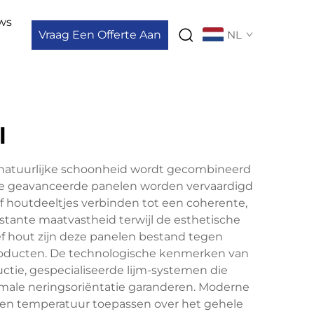
ws
Vraag Een Offerte Aan
NL
l
 natuurlijke schoonheid wordt gecombineerd
eze geavanceerde panelen worden vervaardigd
 houtdeeltjes verbinden tot een coherente,
nstante maatvastheid terwijl de esthetische
ief hout zijn deze panelen bestand tegen
producten. De technologische kenmerken van
ctie, gespecialiseerde lijm-systemen die
imale neringsoriëntatie garanderen. Moderne
 en temperatuur toepassen over het gehele