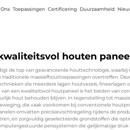
 Ons
Toepassingen
Certificering
Duurzaamheid
Nieu
kwaliteitsvol houten panee
digt de top van geavanceerde houttechnologie, waarbij
 traditionele massiefhouttoepassingen overtreffen. D
chnieken die meerdere lagen houtvezels, fineerlagen of
ie van een kwaliteitsvol houtpaneel is het bieden van co
rlijk hout behouden blijven. In tegenstelling tot mass
 beweging, die vaak voorkomen bij conventionele hout
panelen omvatten precisievochtregeling tijdens de produ
en, en zorgvuldig geselecteerde grondstoffen die opt
computergestuurde perssystemen die gelijkmatige druk