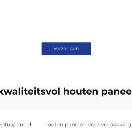
Verzenden
kwaliteitsvol houten panee
yptuspaneel
houten panelen voor verpakking