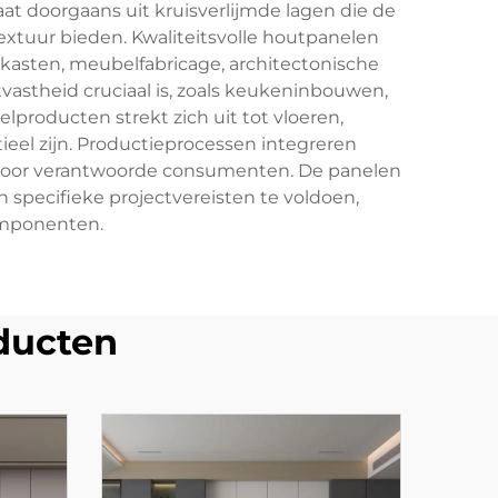
aat doorgaans uit kruisverlijmde lagen die de
extuur bieden. Kwaliteitsvolle houtpanelen
kasten, meubelfabricage, architectonische
stheid cruciaal is, zoals keukeninbouwen,
roducten strekt zich uit tot vloeren,
eel zijn. Productieprocessen integreren
 voor verantwoorde consumenten. De panelen
specifieke projectvereisten te voldoen,
omponenten.
ducten