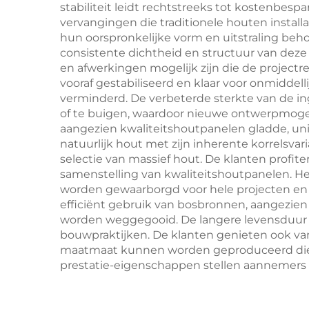
stabiliteit leidt rechtstreeks tot kostenbes
vervangingen die traditionele houten insta
hun oorspronkelijke vorm en uitstraling be
consistente dichtheid en structuur van dez
en afwerkingen mogelijk zijn die de projectr
vooraf gestabiliseerd en klaar voor onmiddel
verminderd. De verbeterde sterkte van de 
of te buigen, waardoor nieuwe ontwerpmogel
aangezien kwaliteitshoutpanelen gladde, un
natuurlijk hout met zijn inherente korrelsva
selectie van massief hout. De klanten profi
samenstelling van kwaliteitshoutpanelen. H
worden gewaarborgd voor hele projecten en 
efficiënt gebruik van bosbronnen, aangezie
worden weggegooid. De langere levensduur v
bouwpraktijken. De klanten genieten ook van
maatmaat kunnen worden geproduceerd die d
prestatie-eigenschappen stellen aannemers 