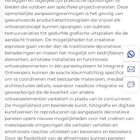
verleggen en tegelijkertijd praktische oplossingen te
bieden die voldoen aan specifieke projectvereisten. Deze
opmerkelijke aanpassingsvermogen is het gevolg van
geavanceerde productietechnologieën die vrijwel elk
ontwerpconcept kunnen opvangen, van subtiele
textuurvariaties tot gedurfde grafische uitspraken die de
aandacht trekken. De mogelijkheden tot creatieve
expressie gaan verder dan de traditionele decoratieve
benaderingen en maken het mogelijk om bedrijfsbranding-
elementen, artistieke installaties en functionele
ontwerpkenmerken in één paneelsysteem te integreren.
Ontwerpers kunnen de exacte kleurmatching specificeren
om te coördineren met bestaande materialen, meubels en
architecturale details, waardoor naadloze integratie wordt
gewaarborgd die de kwaliteit van andere
ontwerpelementen verbetert in plaats van te concurreren.
De mogelijkheid om beeldende kunst, fotografie en digitale
kunstwerken te reproduceren op aangepaste decoratieve
panelen opent nieuwe mogelijkheden voor het creëren van
meeslepende omgevingen die verhalen vertellen en
emotionele reacties uitlokken van bewoners en bezoekers.
Door de flexibiliteit van de afmetingen kunnen panelen