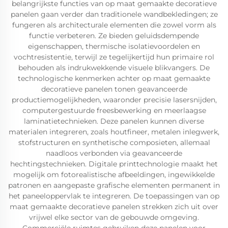
belangrijkste functies van op maat gemaakte decoratieve
panelen gaan verder dan traditionele wandbekledingen; ze
fungeren als architecturale elementen die zowel vorm als
functie verbeteren. Ze bieden geluidsdempende
eigenschappen, thermische isolatievoordelen en
vochtresistentie, terwijl ze tegelijkertijd hun primaire rol
behouden als indrukwekkende visuele blikvangers. De
technologische kenmerken achter op maat gemaakte
decoratieve panelen tonen geavanceerde
productiemogelijkheden, waaronder precisie lasersnijden,
computergestuurde freesbewerking en meerlaagse
laminatietechnieken. Deze panelen kunnen diverse
materialen integreren, zoals houtfineer, metalen inlegwerk,
stofstructuren en synthetische composieten, allemaal
naadloos verbonden via geavanceerde
hechtingstechnieken. Digitale printtechnologie maakt het
mogelijk om fotorealistische afbeeldingen, ingewikkelde
patronen en aangepaste grafische elementen permanent in
het paneeloppervlak te integreren. De toepassingen van op
maat gemaakte decoratieve panelen strekken zich uit over
vrijwel elke sector van de gebouwde omgeving.