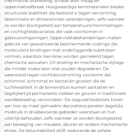
thermische uitbreiding, schade door inslag en
oppervlakteafbraak. Hoogwaardige kernmaterialen bieden
structurele stabiliteit die bestand is tegen vervorming,
delaminatie en dimensionale veranderingen, zelfs wanneer
ze worden blootgesteld aan temperatuurschommelingen
en vochtigheidsvariaties die vaak voorkomen in
gebouwomgevingen. Oppervlaktebehandelingen maken
gebruik van geavanceerde beschermende coatings die
moleculaire bindingen met onderliggende substraten
vormen, waardoor barrières worden gecreëerd tegen
chemische aanvallen, UV-straling en mechanische slijtage
die minder materialen snel zouden degraderen. De
weerstand tegen vochtdoorstroming voorkomt dat
schimmel, schimmel en bacteriën groeien die de
luchtkwaliteit in de binnenshuis kunnen aantasten en
tegelijkertijd permanente vlekken en geuren in traditionele
wandbekleding veroorzaken. De slagvastheidstests tonen
aan hoe op maat gemaakte decoratieve panelen dagelijks
misbruik in drukbevoerde gebieden weerstaan en hun
uiterlijk behouden, zelfs wanneer ze worden blootgesteld
aan beweging van meubels, deuren en andere mechanische
stress. De kleurstabiliteit blijft gedurende de gehele