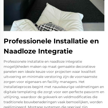
Professionele Installatie en
Naadloze Integratie
Professionele installatie en naadloze integratie
mogelijkheden maken op maat gemaakte decoratieve
panelen een ideale keuze voor projecten waar kwaliteit
uitvoering en minimale verstoring zijn de voornaamste
zorgen voor eigenaars en facility managers. Het
installatieproces begint met nauwkeurige veldmetingen en
digitale templating die zorgt voor een perfecte pasvorm en
uitlijning, waardoor de gokwerk en veldmodificaties die
traditionele bouwbenaderingen vaak bemoeilijken, worden
geëlimineerd. Montage systemen die speciaal zijn