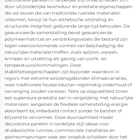
Decoratieve panelen in landelijke stijl onderscheiden zich
door uitzonderlijke levensduur en prestatie-eigenschappen
die ver boven die van traditionele rustieke materialen
uitkomen, terwijl ze hun esthetische uitstraling en
structurele integriteit gedurende lange tijd behouden. De
geavanceerde samenstelling bevat geavanceerde
polymeermatrices en versterkingsvezels die bestand zijn
tegen veelvoorkomende vormen van beschadiging die
natuurlijke materialen treffen, zoals splijten, warpen,
krimpen en uitzetting als gevolg van vocht- en
temperatuurschommelingen. Deze
stabiliteitseigenschappen zijn bijzonder waardevol in
regio's met extreme seizoensgebonden klimaatvariaties,
waar traditionele houtproducten regelmatig onderhoud of
vervanging zouden vereisen. Tests op slagvastheid tonen
een superieure prestatie aan in vergelijking met natuurlijke
materialen, aangezien de flexibele samenstelling energie
absorbeert bij onbedoeld contact zonder te barsten of
blijvend te vervormen. Deze duurzaamheid maakt
decoratieve panelen in landelijke stijl ideaal voor
drukbezochte ruimtes, commerciële installaties en
gezinsomgevingen waar per ongeluk schokken door het