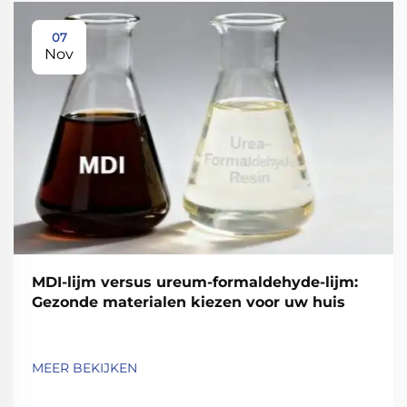
07
Nov
MDI-lijm versus ureum-formaldehyde-lijm:
Gezonde materialen kiezen voor uw huis
MEER BEKIJKEN