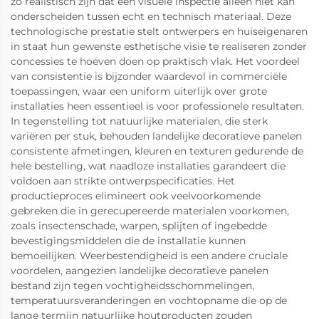
zo realistisch zijn dat een visuele inspectie alleen niet kan
onderscheiden tussen echt en technisch materiaal. Deze
technologische prestatie stelt ontwerpers en huiseigenaren
in staat hun gewenste esthetische visie te realiseren zonder
concessies te hoeven doen op praktisch vlak. Het voordeel
van consistentie is bijzonder waardevol in commerciële
toepassingen, waar een uniform uiterlijk over grote
installaties heen essentieel is voor professionele resultaten.
In tegenstelling tot natuurlijke materialen, die sterk
variëren per stuk, behouden landelijke decoratieve panelen
consistente afmetingen, kleuren en texturen gedurende de
hele bestelling, wat naadloze installaties garandeert die
voldoen aan strikte ontwerpspecificaties. Het
productieproces elimineert ook veelvoorkomende
gebreken die in gerecupereerde materialen voorkomen,
zoals insectenschade, warpen, splijten of ingebedde
bevestigingsmiddelen die de installatie kunnen
bemoeilijken. Weerbestendigheid is een andere cruciale
voordelen, aangezien landelijke decoratieve panelen
bestand zijn tegen vochtigheidsschommelingen,
temperatuursveranderingen en vochtopname die op de
lange termijn natuurlijke houtproducten zouden