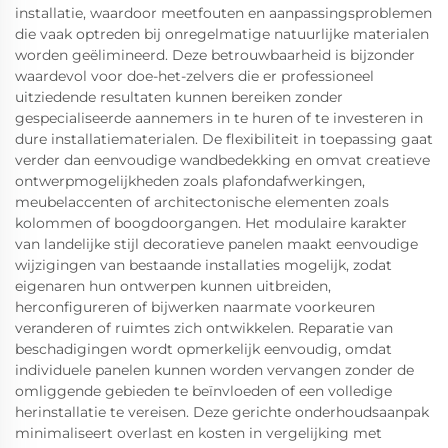
installatie, waardoor meetfouten en aanpassingsproblemen
die vaak optreden bij onregelmatige natuurlijke materialen
worden geëlimineerd. Deze betrouwbaarheid is bijzonder
waardevol voor doe-het-zelvers die er professioneel
uitziedende resultaten kunnen bereiken zonder
gespecialiseerde aannemers in te huren of te investeren in
dure installatiematerialen. De flexibiliteit in toepassing gaat
verder dan eenvoudige wandbedekking en omvat creatieve
ontwerpmogelijkheden zoals plafondafwerkingen,
meubelaccenten of architectonische elementen zoals
kolommen of boogdoorgangen. Het modulaire karakter
van landelijke stijl decoratieve panelen maakt eenvoudige
wijzigingen van bestaande installaties mogelijk, zodat
eigenaren hun ontwerpen kunnen uitbreiden,
herconfigureren of bijwerken naarmate voorkeuren
veranderen of ruimtes zich ontwikkelen. Reparatie van
beschadigingen wordt opmerkelijk eenvoudig, omdat
individuele panelen kunnen worden vervangen zonder de
omliggende gebieden te beïnvloeden of een volledige
herinstallatie te vereisen. Deze gerichte onderhoudsaanpak
minimaliseert overlast en kosten in vergelijking met