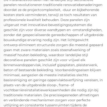
panelen revolutioneren traditionele renovatiebenaderingen
doordat ze de projectcomplexiteit, -duur en bijbehorende
kosten sterk verminderen, terwijl ze toch resultaten van
professionele kwaliteit behouden. Deze panelen zijn
uitgerust met innovatieve bevestigingssystemen die
geschikt zijn voor diverse wandtypen en -omstandigheden,
zonder dat gespecialiseerde gereedschappen of uitgebreide
bouwkundige ervaring nodig zijn. Het lichtgewicht
ontwerp elimineert structurele zorgen die meestal gepaard
gaan met zware materialen zoals steenafwerking of
massief houten bekleding, waardoor landelijke stijl
decoratieve panelen geschikt zijn voor vrijwel elk
binnenwandoppervlak, inclusief gipsplaten, pleisterwerk,
beton of bestaande bekleding. Voorbereidingseisen blijven
minimaal, aangezien de meeste installaties slechts
basisreiniging en geringe oppervlakteverfijning vereisen, in
plaats van de uitgebreide sloop-, frame- of
vochtbarrièreinstallatiewerkzaamheden die nodig zijn bij
traditionele materialen. De precisiegesneden afmetingen
en verbindende mechanismen zorgen voor perfecte
uitlijning en consistente tussenruimten tijdens de