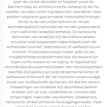
gaan dan louter decoratie, en fungeert zowel als
beschermlaag als architectonische verbetering die het
karakter van elke ruimte ingrijpend kan veranderen. Deze
panelen integreren geavanceerde materiaaltechnologie
terwijl ze de natuurlijke texturen en visuele
aantrekkingskracht behouden die worden geassocieerd
met traditionele landelijke esthetiek. De technische
kenmerken van landelijke stijl decoratieve panelen
omvatten precisiegesneden oppervlakpatronen die
authentieke houtnerf, steentexturen of weefselstructuur
imiteren. Productieprocessen maken gebruik van
hoogdichtheidscomposietmaterialen die bestand zijn
tegen vocht, krassen en vervaging, en tegelijkertijd
uitzonderlijke duurzaamheid bieden. Het installatiesysteem
beschikt doorgaans over verbindingsmechanismen of
zelfklevend achterkant dat het monteren vereenvoudigt,
zowel voor professionele aannemers als doe-het-zelvers.
Toepassingen van landelijke stijl decoratieve panelen
strekken zich uit over residentiële en commerciële
omgevingen, waaronder woonkamers, slaapkamers,
restaurants, winkelruimtes en horecagelegenheden. Deze