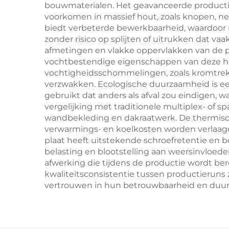
bouwmaterialen. Het geavanceerde productiep
voorkomen in massief hout, zoals knopen, n
biedt verbeterde bewerkbaarheid, waardoor
zonder risico op splijten of uitrukken dat va
afmetingen en vlakke oppervlakken van de pa
vochtbestendige eigenschappen van deze 
vochtigheidsschommelingen, zoals kromtrekk
verzwakken. Ecologische duurzaamheid is een
gebruikt dat anders als afval zou eindigen,
vergelijking met traditionele multiplex- of s
wandbekleding en dakraatwerk. De thermisch
verwarmings- en koelkosten worden verlaa
plaat heeft uitstekende schroefretentie en 
belasting en blootstelling aan weersinvloe
afwerking die tijdens de productie wordt ber
kwaliteitsconsistentie tussen productieruns
vertrouwen in hun betrouwbaarheid en duur