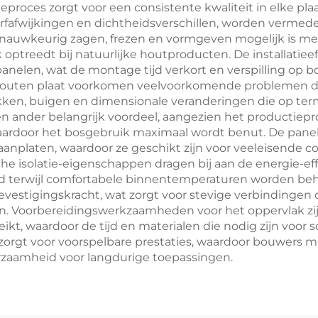
roces zorgt voor een consistente kwaliteit in elke plaa
erfafwijkingen en dichtheidsverschillen, worden verme
 nauwkeurig zagen, frezen en vormgeven mogelijk is m
ak optreedt bij natuurlijke houtproducten. De installatie
nelen, wat de montage tijd verkort en verspilling op 
houten plaat voorkomen veelvoorkomende problemen d
en, buigen en dimensionale veranderingen die op termi
 ander belangrijk voordeel, aangezien het productiepro
 waardoor het bosgebruik maximaal wordt benut. De pane
paanplaten, waardoor ze geschikt zijn voor veeleisende 
e isolatie-eigenschappen dragen bij aan de energie-ef
gd terwijl comfortabele binnentemperaturen worden b
bevestigingskracht, wat zorgt voor stevige verbindingen
den. Voorbereidingswerkzaamheden voor het oppervlak z
eikt, waardoor de tijd en materialen die nodig zijn voor
 zorgt voor voorspelbare prestaties, waardoor bouwers 
zaamheid voor langdurige toepassingen.