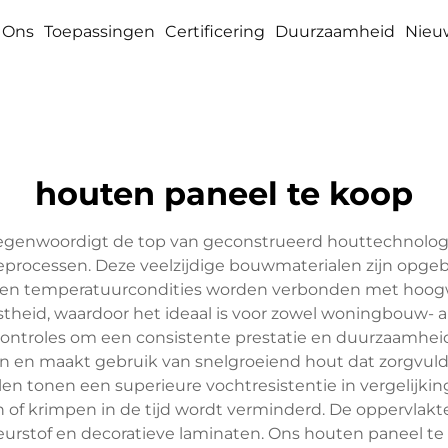
 Ons
Toepassingen
Certificering
Duurzaamheid
Nieu
houten paneel te koop
genwoordigt de top van geconstrueerd houttechnologie
ocessen. Deze veelzijdige bouwmaterialen zijn opgeb
- en temperatuurcondities worden verbonden met hoogw
stheid, waardoor het ideaal is voor zowel woningbouw- 
ontroles om een consistente prestatie en duurzaamhei
en maakt gebruik van snelgroeiend hout dat zorgvuldig
n tonen een superieure vochtresistentie in vergelijk
en of krimpen in de tijd wordt verminderd. De oppervlak
leurstof en decoratieve laminaten. Ons houten paneel te k