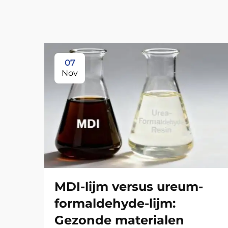
07
Nov
MDI-lijm versus ureum-
formaldehyde-lijm:
Gezonde materialen