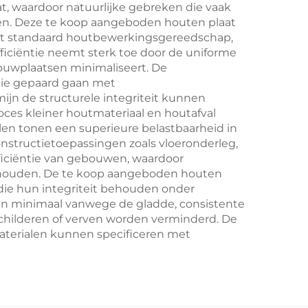
t, waardoor natuurlijke gebreken die vaak
den. Deze te koop aangeboden houten plaat
et standaard houtbewerkingsgereedschap,
efficiëntie neemt sterk toe door de uniforme
bouwplaatsen minimaliseert. De
ie gepaard gaan met
jn de structurele integriteit kunnen
ces kleiner houtmateriaal en houtafval
len tonen een superieure belastbaarheid in
constructietoepassingen zoals vloeronderleg,
ficiëntie van gebouwen, waardoor
ehouden. De te koop aangeboden houten
 die hun integriteit behouden onder
ijn minimaal vanwege de gladde, consistente
 schilderen of verven worden verminderd. De
materialen kunnen specificeren met