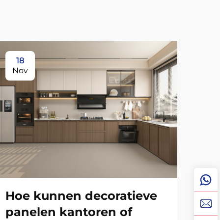
18
2
Nov
No
We
wa
tr
Hoe kunnen decoratieve
panelen kantoren of