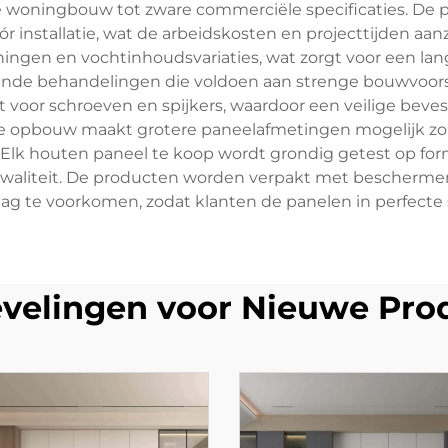
e woningbouw tot zware commerciële specificaties. De
r installatie, wat de arbeidskosten en projecttijden aa
ngen en vochtinhoudsvariaties, wat zorgt voor een lange
nde behandelingen die voldoen aan strenge bouwvoorsc
voor schroeven en spijkers, waardoor een veilige beve
opbouw maakt grotere paneelafmetingen mogelijk zonde
en. Elk houten paneel te koop wordt grondig getest op f
kwaliteit. De producten worden verpakt met bescherme
lag te voorkomen, zodat klanten de panelen in perfecte
velingen voor Nieuwe Pro