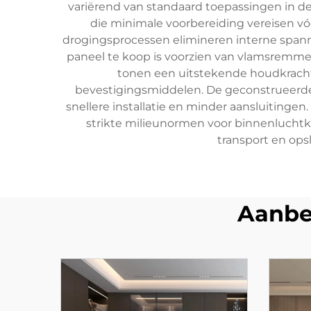
variërend van standaard toepassingen in d
die minimale voorbereiding vereisen vóó
drogingsprocessen elimineren interne spanni
paneel te koop is voorzien van vlamsremme
tonen een uitstekende houdkracht 
bevestigingsmiddelen. De geconstrueerde 
snellere installatie en minder aansluiting
strikte milieunormen voor binnenlucht
transport en ops
Aanbe