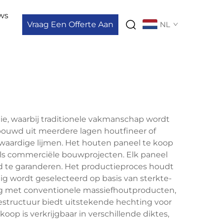
ws
Vraag Een Offerte Aan
NL
, waarbij traditionele vakmanschap wordt
ouwd uit meerdere lagen houtfineer of
aardige lijmen. Het houten paneel te koop
als commerciële bouwprojecten. Elk paneel
d te garanderen. Het productieproces houdt
 wordt geselecteerd op basis van sterkte-
ing met conventionele massiefhoutproducten,
testructuur biedt uitstekende hechting voor
oop is verkrijgbaar in verschillende diktes,