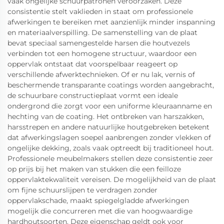
vaak ongelijke schuurpatronen veroorzaken. Deze
consistentie stelt vaklieden in staat om professionele
afwerkingen te bereiken met aanzienlijk minder inspanning
en materiaalverspilling. De samenstelling van de plaat
bevat speciaal samengestelde harsen die houtvezels
verbinden tot een homogene structuur, waardoor een
oppervlak ontstaat dat voorspelbaar reageert op
verschillende afwerktechnieken. Of er nu lak, vernis of
beschermende transparante coatings worden aangebracht,
de schuurbare constructieplaat vormt een ideale
ondergrond die zorgt voor een uniforme kleuraanname en
hechting van de coating. Het ontbreken van harszakken,
harsstrepen en andere natuurlijke houtgebreken betekent
dat afwerkingslagen soepel aanbrengen zonder vlekken of
ongelijke dekking, zoals vaak optreedt bij traditioneel hout.
Professionele meubelmakers stellen deze consistentie zeer
op prijs bij het maken van stukken die een feilloze
oppervlaktekwaliteit vereisen. De mogelijkheid van de plaat
om fijne schuurslijpen te verdragen zonder
oppervlakschade, maakt spiegelgladde afwerkingen
mogelijk die concurreren met die van hoogwaardige
hardhoutsoorten. Deze eigenschap geldt ook voor