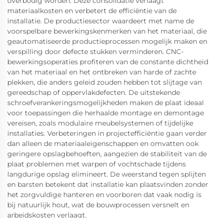
overbodig worden. Deze consolidatie verlaagt
materiaalkosten en verbetert de efficiëntie van de
installatie. De productiesector waardeert met name de
voorspelbare bewerkingskenmerken van het materiaal, die
geautomatiseerde productieprocessen mogelijk maken en
verspilling door defecte stukken verminderen. CNC-
bewerkingsoperaties profiteren van de constante dichtheid
van het materiaal en het ontbreken van harde of zachte
plekken, die anders geleid zouden hebben tot slijtage van
gereedschap of oppervlakdefecten. De uitstekende
schroefverankeringsmogelijkheden maken de plaat ideaal
voor toepassingen die herhaalde montage en demontage
vereisen, zoals modulaire meubelsystemen of tijdelijke
installaties. Verbeteringen in projectefficiëntie gaan verder
dan alleen de materiaaleigenschappen en omvatten ook
geringere opslagbehoeften, aangezien de stabiliteit van de
plaat problemen met warpen of vochtschade tijdens
langdurige opslag elimineert. De weerstand tegen splijten
en barsten betekent dat installatie kan plaatsvinden zonder
het zorgvuldige hanteren en voorboren dat vaak nodig is
bij natuurlijk hout, wat de bouwprocessen versnelt en
arbeidskosten verlaagt.