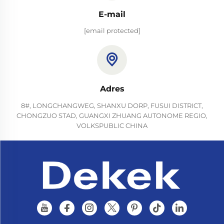
E-mail
[email protected]
Adres
8#, LONGCHANGWEG, SHANXU DORP, FUSUI DISTRICT,
CHONGZUO STAD, GUANGXI ZHUANG AUTONOME REGIO,
VOLKSPUBLIC CHINA