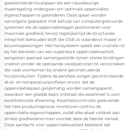
geselecteerde houtspaan die een nauwkeurige
maatregeling ondergaan om optimale oppervlakte-
eigenschappen te garanderen. Deze spaan worden
vervolgens geplaatst met behulp van computergestuurde
systemen die de oppervlaktelagen positioneren voor
maximale gladheid, terwijl tegelijkertijd de structurele
integriteit behouden blijft die OSB zo waardevol maakt in
bouwtoepassingen. Het harssysteem speelt een cruciale rol
bij het bereiken van een superieure oppervlakkwaliteit,
aangezien speciaal samengestelde lijmen sterke bindingen
creëren zonder de opstaande vezelpatronen te veroorzaken
die vaak voorkomen bij andere geconstrueerde
houtproducten. Tijdens de persfase zorgen gecontroleerde
druk- en temperatuurprofielen ervoor dat de
oppervlaktespaan gelijkmatig worden samengeperst,
waardoor een gladde basis ontstaat die essentieel is voor
kwaliteitsvolle afwerking. Kwaliteitscontroles gedurende
het hele productieproces monitoren continu de
oppervlakte-eigenschappen, zodat elke plaat voldoet aan
strikte gladheidsnormen voordat deze de fabriek verlaat.
Deze aandacht voor oppervlakkwaliteit betekent dat