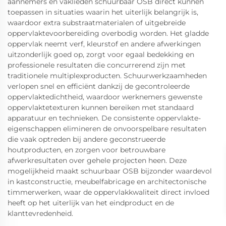
aannemers en vaklieden schuurbaar OSB direct kunnen
toepassen in situaties waarin het uiterlijk belangrijk is,
waardoor extra substraatmaterialen of uitgebreide
oppervlaktevoorbereiding overbodig worden. Het gladde
oppervlak neemt verf, kleurstof en andere afwerkingen
uitzonderlijk goed op, zorgt voor egaal bedekking en
professionele resultaten die concurrerend zijn met
traditionele multiplexproducten. Schuurwerkzaamheden
verlopen snel en efficiënt dankzij de gecontroleerde
oppervlaktedichtheid, waardoor werknemers gewenste
oppervlaktetexturen kunnen bereiken met standaard
apparatuur en technieken. De consistente oppervlakte-
eigenschappen elimineren de onvoorspelbare resultaten
die vaak optreden bij andere geconstrueerde
houtproducten, en zorgen voor betrouwbare
afwerkresultaten over gehele projecten heen. Deze
mogelijkheid maakt schuurbaar OSB bijzonder waardevol
in kastconstructie, meubelfabricage en architectonische
timmerwerken, waar de oppervlakkwaliteit direct invloed
heeft op het uiterlijk van het eindproduct en de
klanttevredenheid.