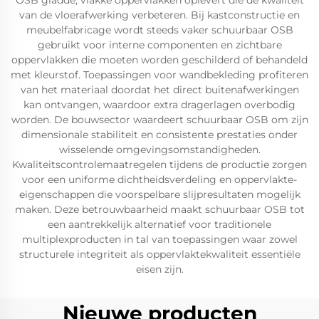
OSB gladde, vlakke oppervlakken oplevert die de kwaliteit
van de vloerafwerking verbeteren. Bij kastconstructie en
meubelfabricage wordt steeds vaker schuurbaar OSB
gebruikt voor interne componenten en zichtbare
oppervlakken die moeten worden geschilderd of behandeld
met kleurstof. Toepassingen voor wandbekleding profiteren
van het materiaal doordat het direct buitenafwerkingen
kan ontvangen, waardoor extra dragerlagen overbodig
worden. De bouwsector waardeert schuurbaar OSB om zijn
dimensionale stabiliteit en consistente prestaties onder
wisselende omgevingsomstandigheden.
Kwaliteitscontrolemaatregelen tijdens de productie zorgen
voor een uniforme dichtheidsverdeling en oppervlakte-
eigenschappen die voorspelbare slijpresultaten mogelijk
maken. Deze betrouwbaarheid maakt schuurbaar OSB tot
een aantrekkelijk alternatief voor traditionele
multiplexproducten in tal van toepassingen waar zowel
structurele integriteit als oppervlaktekwaliteit essentiële
eisen zijn.
Nieuwe producten