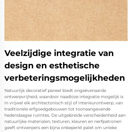
Veelzijdige integratie van
design en esthetische
verbeteringsmogelijkheden
Natuurlijk decoratief paneel biedt ongeëvenaarde
ontwerpvrijheid, waardoor naadloze integratie mogelijk is
in vrijwel elk architectonisch stijl of interieurontwerp, van
traditionele erfgoedgebouwen tot toonaangevende
hedendaagse ruimtes. De uitgebreide verscheidenheid aan
natuurlijke materialen, texturen, kleuren en nerfpatronen
geeft ontwerpers een bijna onbeperkt palet om unieke