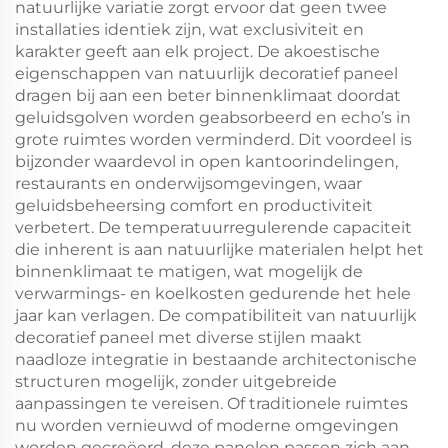
natuurlijke variatie zorgt ervoor dat geen twee
installaties identiek zijn, wat exclusiviteit en
karakter geeft aan elk project. De akoestische
eigenschappen van natuurlijk decoratief paneel
dragen bij aan een beter binnenklimaat doordat
geluidsgolven worden geabsorbeerd en echo’s in
grote ruimtes worden verminderd. Dit voordeel is
bijzonder waardevol in open kantoorindelingen,
restaurants en onderwijsomgevingen, waar
geluidsbeheersing comfort en productiviteit
verbetert. De temperatuurregulerende capaciteit
die inherent is aan natuurlijke materialen helpt het
binnenklimaat te matigen, wat mogelijk de
verwarmings- en koelkosten gedurende het hele
jaar kan verlagen. De compatibiliteit van natuurlijk
decoratief paneel met diverse stijlen maakt
naadloze integratie in bestaande architectonische
structuren mogelijk, zonder uitgebreide
aanpassingen te vereisen. Of traditionele ruimtes
nu worden vernieuwd of moderne omgevingen
worden gecreëerd, deze panelen passen zich aan