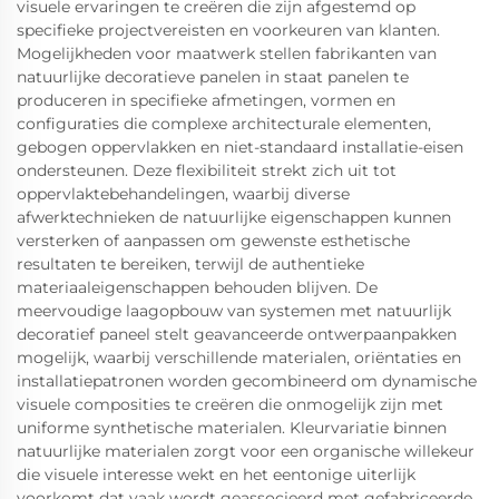
visuele ervaringen te creëren die zijn afgestemd op
specifieke projectvereisten en voorkeuren van klanten.
Mogelijkheden voor maatwerk stellen fabrikanten van
natuurlijke decoratieve panelen in staat panelen te
produceren in specifieke afmetingen, vormen en
configuraties die complexe architecturale elementen,
gebogen oppervlakken en niet-standaard installatie-eisen
ondersteunen. Deze flexibiliteit strekt zich uit tot
oppervlaktebehandelingen, waarbij diverse
afwerktechnieken de natuurlijke eigenschappen kunnen
versterken of aanpassen om gewenste esthetische
resultaten te bereiken, terwijl de authentieke
materiaaleigenschappen behouden blijven. De
meervoudige laagopbouw van systemen met natuurlijk
decoratief paneel stelt geavanceerde ontwerpaanpakken
mogelijk, waarbij verschillende materialen, oriëntaties en
installatiepatronen worden gecombineerd om dynamische
visuele composities te creëren die onmogelijk zijn met
uniforme synthetische materialen. Kleurvariatie binnen
natuurlijke materialen zorgt voor een organische willekeur
die visuele interesse wekt en het eentonige uiterlijk
voorkomt dat vaak wordt geassocieerd met gefabriceerde