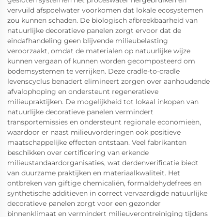
vervuild afspoelwater voorkomen dat lokale ecosystemen
zou kunnen schaden. De biologisch afbreekbaarheid van
natuurlijke decoratieve panelen zorgt ervoor dat de
eindafhandeling geen blijvende milieubelasting
veroorzaakt, omdat de materialen op natuurlijke wijze
kunnen vergaan of kunnen worden gecomposteerd om
bodemsystemen te verrijken. Deze cradle-to-cradle
levenscyclus benadert elimineert zorgen over aanhoudende
afvalophoping en ondersteunt regeneratieve
milieupraktijken. De mogelijkheid tot lokaal inkopen van
natuurlijke decoratieve panelen vermindert
transportemissies en ondersteunt regionale economieën,
waardoor er naast milieuvorderingen ook positieve
maatschappelijke effecten ontstaan. Veel fabrikanten
beschikken over certificering van erkende
milieustandaardorganisaties, wat derdenverificatie biedt
van duurzame praktijken en materiaalkwaliteit. Het
ontbreken van giftige chemicaliën, formaldehydefrees en
synthetische additieven in correct vervaardigde natuurlijke
decoratieve panelen zorgt voor een gezonder
binnenklimaat en vermindert milieuverontreiniging tijdens