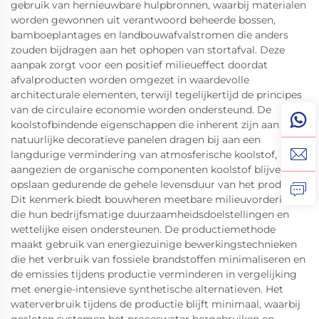
gebruik van hernieuwbare hulpbronnen, waarbij materialen
worden gewonnen uit verantwoord beheerde bossen,
bamboeplantages en landbouwafvalstromen die anders
zouden bijdragen aan het ophopen van stortafval. Deze
aanpak zorgt voor een positief milieueffect doordat
afvalproducten worden omgezet in waardevolle
architecturale elementen, terwijl tegelijkertijd de principes
van de circulaire economie worden ondersteund. De
koolstofbindende eigenschappen die inherent zijn aan
natuurlijke decoratieve panelen dragen bij aan een
langdurige vermindering van atmosferische koolstof,
aangezien de organische componenten koolstof blijven
opslaan gedurende de gehele levensduur van het product.
Dit kenmerk biedt bouwheren meetbare milieuvorderingen
die hun bedrijfsmatige duurzaamheidsdoelstellingen en
wettelijke eisen ondersteunen. De productiemethode
maakt gebruik van energiezuinige bewerkingstechnieken
die het verbruik van fossiele brandstoffen minimaliseren en
de emissies tijdens productie verminderen in vergelijking
met energie-intensieve synthetische alternatieven. Het
waterverbruik tijdens de productie blijft minimaal, waarbij
gesloten systemen het proceswater hergebruiken en