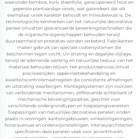
waaronder bamboe, kurk, steenfolie, gerecupereerd hout en
geperste plantaardige vezels, wat garandeert dat elk
exemplaar uniek karakter behoudt en milieubewust is. De
technologische kenmerken van het natuurlijke decoratieve
paneel omvatten geavanceerde bewerkingstechnieken die
de organische eigenschappen behouden terwijl
duurzaamheid en prestaties worden verbeterd. Fabrikanten
maken gebruik van speciale coatersystemen die
beschermen tegen vocht, UV-straling en dagelijks slijtage,
terwijl de ademende werking en natuurlijke textuur van het
materiaal behouden blijven. Het productieproces omvat
precisiesnijden, oppervlaktebehandeling en
kwaliteitscontrolemaatregelen die consistente afmetingen
en uitstraling waarborgen. Montagesystemen zijn voorzien
van verbindende mechanismen, zelfklevende achterkant of
mechanische bevestigingsopties, geschikt voor
verschillende ondergrondtypen en toepassingsvereisten.
Toepassingen van natuurlijke decoratieve panelen vinden
plaats in woningen, kantoorgebouwen, winkelomgevingen,
horecavenues en onderwijsinstellingen. Interieurarchitecten
specificeren deze panelen vaak voor accentmuren,