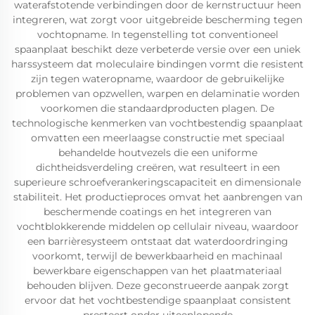
waterafstotende verbindingen door de kernstructuur heen
integreren, wat zorgt voor uitgebreide bescherming tegen
vochtopname. In tegenstelling tot conventioneel
spaanplaat beschikt deze verbeterde versie over een uniek
harssysteem dat moleculaire bindingen vormt die resistent
zijn tegen wateropname, waardoor de gebruikelijke
problemen van opzwellen, warpen en delaminatie worden
voorkomen die standaardproducten plagen. De
technologische kenmerken van vochtbestendig spaanplaat
omvatten een meerlaagse constructie met speciaal
behandelde houtvezels die een uniforme
dichtheidsverdeling creëren, wat resulteert in een
superieure schroefverankeringscapaciteit en dimensionale
stabiliteit. Het productieproces omvat het aanbrengen van
beschermende coatings en het integreren van
vochtblokkerende middelen op cellulair niveau, waardoor
een barrièresysteem ontstaat dat waterdoordringing
voorkomt, terwijl de bewerkbaarheid en machinaal
bewerkbare eigenschappen van het plaatmateriaal
behouden blijven. Deze geconstrueerde aanpak zorgt
ervoor dat het vochtbestendige spaanplaat consistent