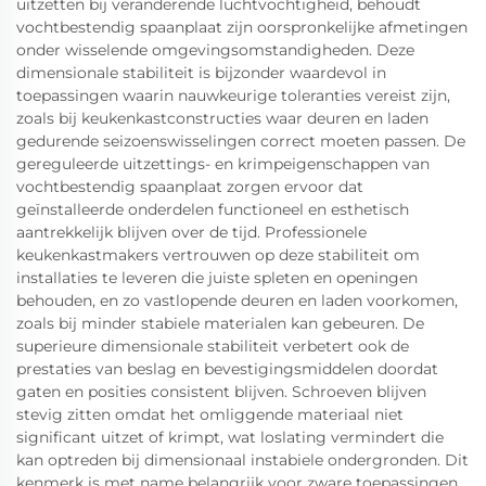
uitzetten bij veranderende luchtvochtigheid, behoudt
vochtbestendig spaanplaat zijn oorspronkelijke afmetingen
onder wisselende omgevingsomstandigheden. Deze
dimensionale stabiliteit is bijzonder waardevol in
toepassingen waarin nauwkeurige toleranties vereist zijn,
zoals bij keukenkastconstructies waar deuren en laden
gedurende seizoenswisselingen correct moeten passen. De
gereguleerde uitzettings- en krimpeigenschappen van
vochtbestendig spaanplaat zorgen ervoor dat
geïnstalleerde onderdelen functioneel en esthetisch
aantrekkelijk blijven over de tijd. Professionele
keukenkastmakers vertrouwen op deze stabiliteit om
installaties te leveren die juiste spleten en openingen
behouden, en zo vastlopende deuren en laden voorkomen,
zoals bij minder stabiele materialen kan gebeuren. De
superieure dimensionale stabiliteit verbetert ook de
prestaties van beslag en bevestigingsmiddelen doordat
gaten en posities consistent blijven. Schroeven blijven
stevig zitten omdat het omliggende materiaal niet
significant uitzet of krimpt, wat loslating vermindert die
kan optreden bij dimensionaal instabiele ondergronden. Dit
kenmerk is met name belangrijk voor zware toepassingen