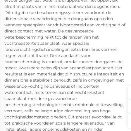
ervoor zorgen dat water als druppels van het oppervlak
afrolt in plaats van in het materiaal worden opgenomen.
Dit uitgebreide beschermingssysteem voorkomt de
dimensionale veranderingen die doorgaans optreden
wanneer spaanplaat wordt blootgesteld aan vochtigheid of
direct contact met water. De geavanceerde
waterbescherming reikt tot de randen van het
vochtresistente spaanplaat, waar speciale
randverdichtingsbehandelingen extra barrières vormen
tegen vochtinfiltratie. Deze aandacht voor
randbescherming is cruciaal, omdat randen doorgaans de
meest kwetsbare delen zijn van spaanplaatproducten. Het
resultaat is een materiaal dat zijn structurele integriteit en
dimensionale stabiliteit behoudt, zelfs in omgevingen met
wisselende vochtigheidsniveaus of incidenteel
watercontact. Tests tonen aan dat vochtresistent
spaanplaat met deze geavanceerde
beschermingstechnologie slechts minimale dikteswelling
vertoont, zelfs na langdurige blootstelling aan hoge
vochtigheidsomstandigheden. Dit prestatievoordeel leidt
tot praktische voordelen zoals langere levensduur van
installaties, lagere onderhoudskosten en minder