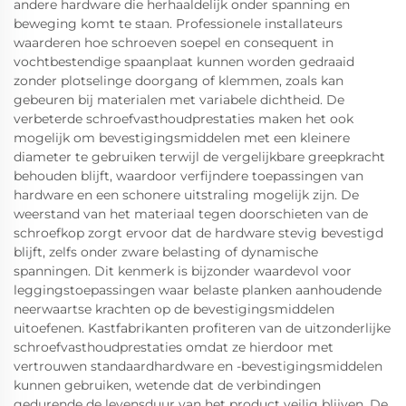
andere hardware die herhaaldelijk onder spanning en
beweging komt te staan. Professionele installateurs
waarderen hoe schroeven soepel en consequent in
vochtbestendige spaanplaat kunnen worden gedraaid
zonder plotselinge doorgang of klemmen, zoals kan
gebeuren bij materialen met variabele dichtheid. De
verbeterde schroefvasthoudprestaties maken het ook
mogelijk om bevestigingsmiddelen met een kleinere
diameter te gebruiken terwijl de vergelijkbare greepkracht
behouden blijft, waardoor verfijndere toepassingen van
hardware en een schonere uitstraling mogelijk zijn. De
weerstand van het materiaal tegen doorschieten van de
schroefkop zorgt ervoor dat de hardware stevig bevestigd
blijft, zelfs onder zware belasting of dynamische
spanningen. Dit kenmerk is bijzonder waardevol voor
leggingstoepassingen waar belaste planken aanhoudende
neerwaartse krachten op de bevestigingsmiddelen
uitoefenen. Kastfabrikanten profiteren van de uitzonderlijke
schroefvasthoudprestaties omdat ze hierdoor met
vertrouwen standaardhardware en -bevestigingsmiddelen
kunnen gebruiken, wetende dat de verbindingen
gedurende de levensduur van het product veilig blijven. De