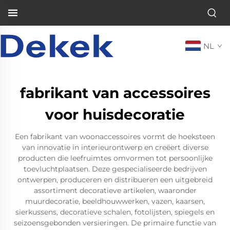
NL
fabrikant van accessoires
voor huisdecoratie
Een fabrikant van woonaccessoires vormt de hoeksteen
van innovatie in interieurontwerp en creëert diverse
producten die leefruimtes omvormen tot persoonlijke
toevluchtplaatsen. Deze gespecialiseerde bedrijven
ontwerpen, produceren en distribueren een uitgebreid
assortiment decoratieve artikelen, waaronder
muurdecoratie, beeldhouwwerken, vazen, kaarsen,
sierkussens, decoratieve schalen, fotolijsten, spiegels en
seizoensgebonden versieringen. De primaire functie van