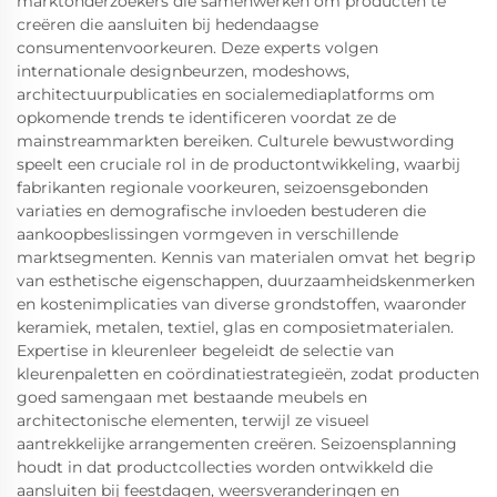
marktonderzoekers die samenwerken om producten te
creëren die aansluiten bij hedendaagse
consumentenvoorkeuren. Deze experts volgen
internationale designbeurzen, modeshows,
architectuurpublicaties en socialemediaplatforms om
opkomende trends te identificeren voordat ze de
mainstreammarkten bereiken. Culturele bewustwording
speelt een cruciale rol in de productontwikkeling, waarbij
fabrikanten regionale voorkeuren, seizoensgebonden
variaties en demografische invloeden bestuderen die
aankoopbeslissingen vormgeven in verschillende
marktsegmenten. Kennis van materialen omvat het begrip
van esthetische eigenschappen, duurzaamheidskenmerken
en kostenimplicaties van diverse grondstoffen, waaronder
keramiek, metalen, textiel, glas en composietmaterialen.
Expertise in kleurenleer begeleidt de selectie van
kleurenpaletten en coördinatiestrategieën, zodat producten
goed samengaan met bestaande meubels en
architectonische elementen, terwijl ze visueel
aantrekkelijke arrangementen creëren. Seizoensplanning
houdt in dat productcollecties worden ontwikkeld die
aansluiten bij feestdagen, weersveranderingen en