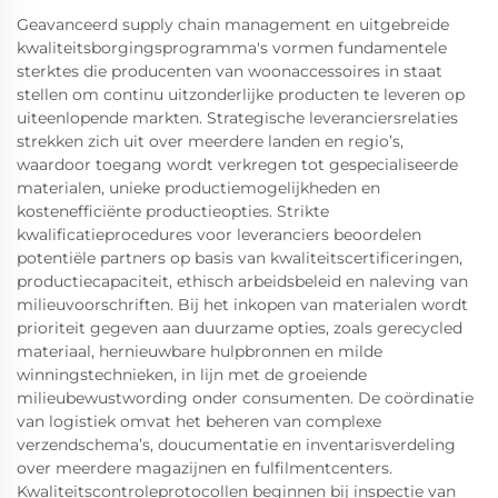
Geavanceerd supply chain management en uitgebreide
kwaliteitsborgingsprogramma's vormen fundamentele
sterktes die producenten van woonaccessoires in staat
stellen om continu uitzonderlijke producten te leveren op
uiteenlopende markten. Strategische leveranciersrelaties
strekken zich uit over meerdere landen en regio’s,
waardoor toegang wordt verkregen tot gespecialiseerde
materialen, unieke productiemogelijkheden en
kostenefficiënte productieopties. Strikte
kwalificatieprocedures voor leveranciers beoordelen
potentiële partners op basis van kwaliteitscertificeringen,
productiecapaciteit, ethisch arbeidsbeleid en naleving van
milieuvoorschriften. Bij het inkopen van materialen wordt
prioriteit gegeven aan duurzame opties, zoals gerecycled
materiaal, hernieuwbare hulpbronnen en milde
winningstechnieken, in lijn met de groeiende
milieubewustwording onder consumenten. De coördinatie
van logistiek omvat het beheren van complexe
verzendschema’s, doucumentatie en inventarisverdeling
over meerdere magazijnen en fulfilmentcenters.
Kwaliteitscontroleprotocollen beginnen bij inspectie van