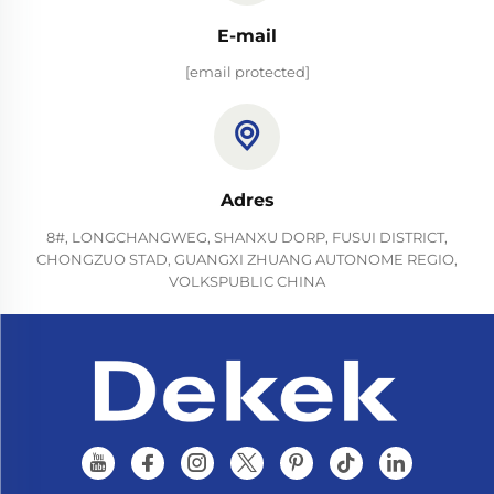
E-mail
[email protected]
Adres
8#, LONGCHANGWEG, SHANXU DORP, FUSUI DISTRICT,
CHONGZUO STAD, GUANGXI ZHUANG AUTONOME REGIO,
VOLKSPUBLIC CHINA