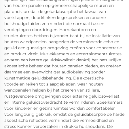
van houten panelen op gemeenschappelijke muren en
plafonds, omdat de geluidabsorptie het lawaai van
voetstappen, doorklinkende gesprekken en andere
huishoudgeluiden vermindert die normaal tussen
verdiepingen doordringen. Homekantoren en
studieruimtes hebben bijzonder baat bij de installatie van
houten wandpanelen, aangezien de verminderde echo en
geluid een gunstiger omgeving creëren voor concentratie
en productiviteit. Muziekkamers en entertainmentruimtes
ervaren een betere geluidskwaliteit dankzij het natuurlijke
akoestische beheer dat houten panelen bieden, en creëren
daarmee een evenwichtiger audiobeleving zonder
kunstmatige geluidsbehandeling. De akoestische
voordelen reiken tot slaapgebieden, waar houten
wandpanelen helpen bij het creëren van stillere,
rustgevendere omgevingen door externe geluidsoverlast
en interne geluidsoverdracht te verminderen. Speelkamers
voor kinderen en gezinsruimtes worden comfortabeler
voor langdurig gebruik, omdat de geluidabsorptie de harde
akoestische reflecties vermindert die vermoeidheid en
stress kunnen veroorzaken in drukke huishoudens. De