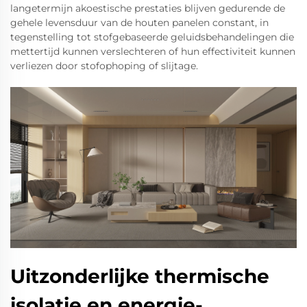
langetermijn akoestische prestaties blijven gedurende de
gehele levensduur van de houten panelen constant, in
tegenstelling tot stofgebaseerde geluidsbehandelingen die
mettertijd kunnen verslechteren of hun effectiviteit kunnen
verliezen door stofophoping of slijtage.
Uitzonderlijke thermische
isolatie en energie-