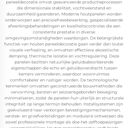
paneeldecoratie omvat geavanceerde productieprocessen
die dimensionale stabiliteit, vochtweerstand en
duurzaamheid garanderen. Moderne houtpanelen worden
onderworpen aan precisiefreesbewerking, gespecialiseerde
afwerkingsbehandelingen en kwaliteitscontroles die een
consistente prestatie in diverse
omgevingsomstandigheden waarborgen. De belangrijkste
functies van houten paneeldecoratie gaan verder dan louter
visuele verfraaiing, en omvatten effectieve akoestische
demping, thermische isolatie en vochtregulering. Deze
panelen bezitten natuurlijke geluidsabsorberende
eigenschappen die echo en geluidsoverdracht tussen
kamers verminderen, waardoor woonruimtes
comfortabeler en rustiger worden. De technologische
kenmerken omvatten geconstrueerde bouwmethoden die
vervorming, barsten en seizoensgebonden beweging
minimaliseren, zodat de panelen hun uiterlijk en structurele
integriteit op lange termijn behouden. Installsystemen zijn
geëvolueerd naar verborgen bevestigingsmechanismen,
verstek- en groefverbindingen en modulaire ontwerpen die
zowel professionele montage als doe-het-zelftoepassingen