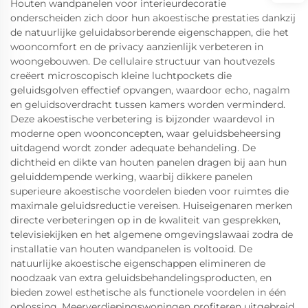
Houten wandpanelen voor interieurdecoratie
onderscheiden zich door hun akoestische prestaties dankzij
de natuurlijke geluidabsorberende eigenschappen, die het
wooncomfort en de privacy aanzienlijk verbeteren in
woongebouwen. De cellulaire structuur van houtvezels
creëert microscopisch kleine luchtpockets die
geluidsgolven effectief opvangen, waardoor echo, nagalm
en geluidsoverdracht tussen kamers worden verminderd.
Deze akoestische verbetering is bijzonder waardevol in
moderne open woonconcepten, waar geluidsbeheersing
uitdagend wordt zonder adequate behandeling. De
dichtheid en dikte van houten panelen dragen bij aan hun
geluiddempende werking, waarbij dikkere panelen
superieure akoestische voordelen bieden voor ruimtes die
maximale geluidsreductie vereisen. Huiseigenaren merken
directe verbeteringen op in de kwaliteit van gesprekken,
televisiekijken en het algemene omgevingslawaai zodra de
installatie van houten wandpanelen is voltooid. De
natuurlijke akoestische eigenschappen elimineren de
noodzaak van extra geluidsbehandelingsproducten, en
bieden zowel esthetische als functionele voordelen in één
oplossing. Meerverdiepingswoningen profiteren uitgebreid