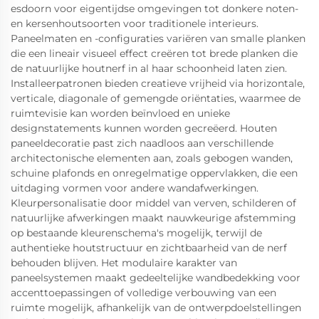
esdoorn voor eigentijdse omgevingen tot donkere noten-
en kersenhoutsoorten voor traditionele interieurs.
Paneelmaten en -configuraties variëren van smalle planken
die een lineair visueel effect creëren tot brede planken die
de natuurlijke houtnerf in al haar schoonheid laten zien.
Installeerpatronen bieden creatieve vrijheid via horizontale,
verticale, diagonale of gemengde oriëntaties, waarmee de
ruimtevisie kan worden beïnvloed en unieke
designstatements kunnen worden gecreëerd. Houten
paneeldecoratie past zich naadloos aan verschillende
architectonische elementen aan, zoals gebogen wanden,
schuine plafonds en onregelmatige oppervlakken, die een
uitdaging vormen voor andere wandafwerkingen.
Kleurpersonalisatie door middel van verven, schilderen of
natuurlijke afwerkingen maakt nauwkeurige afstemming
op bestaande kleurenschema's mogelijk, terwijl de
authentieke houtstructuur en zichtbaarheid van de nerf
behouden blijven. Het modulaire karakter van
paneelsystemen maakt gedeeltelijke wandbedekking voor
accenttoepassingen of volledige verbouwing van een
ruimte mogelijk, afhankelijk van de ontwerpdoelstellingen