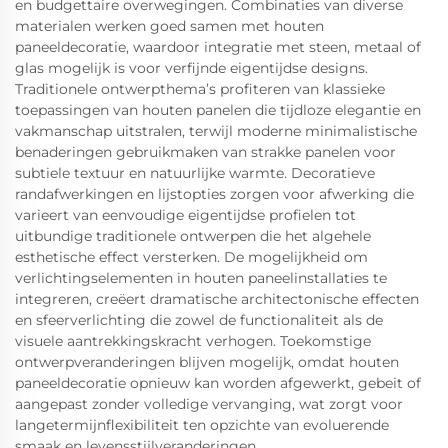
en budgettaire overwegingen. Combinaties van diverse
materialen werken goed samen met houten
paneeldecoratie, waardoor integratie met steen, metaal of
glas mogelijk is voor verfijnde eigentijdse designs.
Traditionele ontwerpthema’s profiteren van klassieke
toepassingen van houten panelen die tijdloze elegantie en
vakmanschap uitstralen, terwijl moderne minimalistische
benaderingen gebruikmaken van strakke panelen voor
subtiele textuur en natuurlijke warmte. Decoratieve
randafwerkingen en lijstopties zorgen voor afwerking die
varieert van eenvoudige eigentijdse profielen tot
uitbundige traditionele ontwerpen die het algehele
esthetische effect versterken. De mogelijkheid om
verlichtingselementen in houten paneelinstallaties te
integreren, creëert dramatische architectonische effecten
en sfeerverlichting die zowel de functionaliteit als de
visuele aantrekkingskracht verhogen. Toekomstige
ontwerpveranderingen blijven mogelijk, omdat houten
paneeldecoratie opnieuw kan worden afgewerkt, gebeit of
aangepast zonder volledige vervanging, wat zorgt voor
langetermijnflexibiliteit ten opzichte van evoluerende
smaak en levensstijlveranderingen.