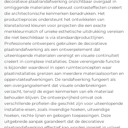
decoratieve plaatrandafwerking onzichtbaar overgaat in
omliggende materialen of bewust contrasteffecten creëert
die architectonische kenmerken benadrukken. Het
productieproces ondersteunt het ontwikkelen van
klanstailored kleuren voor projecten die een exacte
merkkleurmatch of unieke esthetische uitdrukking vereisen
die niet beschikbaar is via standaardproductlijnen.
Professionele ontwerpers gebruiken de decoratieve
plaatrandafwerking als een ontwerpelement dat
uiteenlopende materialen verenigt en visuele continuïteit
creëert in complexe installaties. Deze verenigende functie
is bijzonder waardevol in open ruimteconcepten waar
plaatinstallaties grenzen aan meerdere materiaalsoorten en
oppervlakteafwerkingen. De randafwerking fungeert als
een overgangselement dat visuele onderbrekingen
verzacht, terwijl de eigen kenmerken van elk materiaal
behouden blijven. De ontwerpvrijheid omvat ook
verschillende profielen die geschikt zijn voor uiteenlopende
installatie-eisen, zoals inwendige hoeken, uitwendige
hoeken, rechte lijnen en gebogen toepassingen. Deze
uitgebreide aanpak garandeert dat de decoratieve
plaatrandafwerking effectief kan worden ingezet in vrijwel