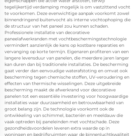
eigenschappen die actief water afstoten, terwijl
tegelijkertijd verdamping mogelijk is om vastzittend vocht
te voorkomen. Deze evenwichtige aanpak voorkomt zowel
binnendringend buitenvocht als interne vochtophoping die
de structuur van het paneel zou kunnen schaden.
Professionele installatie van decoratieve
paneelafwerkranden met vochtbeschermingstechnologie
vermindert aanzienlijk de kans op kostbare reparaties en
vervanging op korte termijn. Eigenaren profiteren van een
langere levensduur van panelen, die meerdere jaren langer
kan duren dan bij traditionele installaties. De bescherming
gaat verder dan eenvoudige waterafstoting en omvat ook
bescherming tegen chemische stoffen, UV-veroudering en
effecten van thermische wisselingen. Deze uitgebreide
bescherming maakt de afwerkrand voor decoratieve
panelen tot een essentiële investering voor hoogwaardige
installaties waar duurzaamheid en betrouwbaarheid van
groot belang zijn. De technologie voorkomt ook de
ontwikkeling van schimmel, bacteriën en meeldauw die
vaak optreden bij paneleinden met vochtschade. Deze
gezondheidsvoordelen leveren extra waarde op in
woningen en bedrijfsruimten waar de binnenluchtkwaliteit