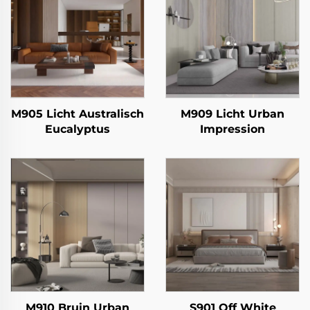
M905 Licht Australisch
M909 Licht Urban
Eucalyptus
Impression
M910 Bruin Urban
S901 Off White