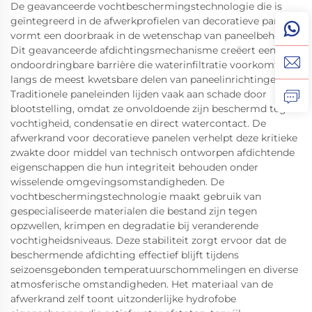
De geavanceerde vochtbeschermingstechnologie die is
geïntegreerd in de afwerkprofielen van decoratieve panelen
vormt een doorbraak in de wetenschap van paneelbehoud.
Dit geavanceerde afdichtingsmechanisme creëert een
ondoordringbare barrière die waterinfiltratie voorkomt
langs de meest kwetsbare delen van paneelinrichtingen.
Traditionele paneleinden lijden vaak aan schade door
blootstelling, omdat ze onvoldoende zijn beschermd tegen
vochtigheid, condensatie en direct watercontact. De
afwerkrand voor decoratieve panelen verhelpt deze kritieke
zwakte door middel van technisch ontworpen afdichtende
eigenschappen die hun integriteit behouden onder
wisselende omgevingsomstandigheden. De
vochtbeschermingstechnologie maakt gebruik van
gespecialiseerde materialen die bestand zijn tegen
opzwellen, krimpen en degradatie bij veranderende
vochtigheidsniveaus. Deze stabiliteit zorgt ervoor dat de
beschermende afdichting effectief blijft tijdens
seizoensgebonden temperatuurschommelingen en diverse
atmosferische omstandigheden. Het materiaal van de
afwerkrand zelf toont uitzonderlijke hydrofobe