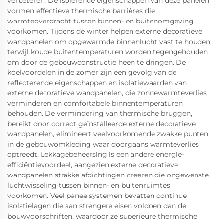
verbeteren. De isolerende eigenschappen van deze panelen
vormen effectieve thermische barrières die
warmteoverdracht tussen binnen- en buitenomgeving
voorkomen. Tijdens de winter helpen externe decoratieve
wandpanelen om opgewarmde binnenlucht vast te houden,
terwijl koude buitentemperaturen worden tegengehouden
om door de gebouwconstructie heen te dringen. De
koelvoordelen in de zomer zijn een gevolg van de
reflecterende eigenschappen en isolatiewaarden van
externe decoratieve wandpanelen, die zonnewarmteverlies
verminderen en comfortabele binnentemperaturen
behouden. De vermindering van thermische bruggen,
bereikt door correct geïnstalleerde externe decoratieve
wandpanelen, elimineert veelvoorkomende zwakke punten
in de gebouwomkleding waar doorgaans warmteverlies
optreedt. Lekkagebeheersing is een andere energie-
efficiëntievoordeel, aangezien externe decoratieve
wandpanelen strakke afdichtingen creëren die ongewenste
luchtwisseling tussen binnen- en buitenruimtes
voorkomen. Veel paneelsystemen bevatten continue
isolatielagen die aan strengere eisen voldoen dan de
bouwvoorschriften, waardoor ze superieure thermische