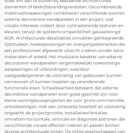
staat om aan te sluiten bij bestaande architecturale
elementen of bedrijfsbrandingvereisten. Gecombineerde
materiaaltoepassingen combineren verschillende soorten
externe decoratieve wandpanelen in één project, wat
visuele interesse creëert door contrasterende texturen en
kleuren, terwijl de systeemcompatibiliteit gewaarborgd
blijft. Architecturale detailopties omvatten geïntegreerde
lijststukken, hoekoplossingen en overgangselementen die
een professioneel afgewerkt uitzicht creëren zonder extra
materialen of arbeid. Het modulaire karakter van externe
decoratieve wandpanelen vergemakkelijkt toekomstige
aanpassingen of uitbreidingen, waardoor
vastgoedeigenaren de uitstraling van gebouwen kunnen
vernieuwen of kunnen inspelen op veranderende
functionele eisen. Schaalbaarheid betekent dat externe
decoratieve wandpanelen even goed geschikt zijn voor
kleine woningbouwprojecten als voor grote commerciële
ontwikkelingen, met een constante kwaliteit en uitstraling
ongeacht de projectgrootte. Installatieoriëntaties
omvatten horizontale, verticale en diagonale patronen die
verschillende visuele effecten creëren en passen binnen
diverse architecturale stijlen. De lichte eigenschappen van