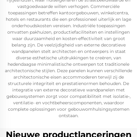
rijtjeshuizen, waar huiseigenaren de straatbeeldwaarde en
vastgoedwaarde willen verhogen. Commerciële
toepassingen betreffen kantoorgebouwen, winkelcentra,
hotels en restaurants die een professioneel uiterlijk en lage
onderhoudskosten vereisen. Industriële toepassingen
omvatten pakhuizen, productiefaciliteiten en instellingen
waar duurzaamheid en kosten-effectiviteit van groot
belang zijn. De veelzijdigheid van externe decoratieve
wandpanelen stelt architecten en ontwerpers in staat
diverse esthetische uitdrukkingen te creëren, van
hedendaagse minimalistische ontwerpen tot traditionele
architectonische stijlen. Deze panelen kunnen verschillende
architectonische eisen accommoderen terwijl zij de
structurele integriteit en prestatienormen behouden. De
integratie van externe decoratieve wandpanelen met
gebouwsystemen zorgt voor compatibiliteit met isolatie-,
ventilatie- en vochtbeheerscomponenten, waardoor
complete oplossingen voor gebouwomhulsingsystemen
ontstaan.
Nieuwe productlanceringen