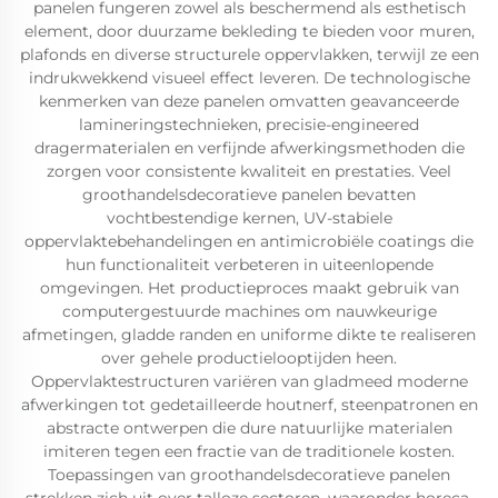
panelen fungeren zowel als beschermend als esthetisch
element, door duurzame bekleding te bieden voor muren,
plafonds en diverse structurele oppervlakken, terwijl ze een
indrukwekkend visueel effect leveren. De technologische
kenmerken van deze panelen omvatten geavanceerde
lamineringstechnieken, precisie-engineered
dragermaterialen en verfijnde afwerkingsmethoden die
zorgen voor consistente kwaliteit en prestaties. Veel
groothandelsdecoratieve panelen bevatten
vochtbestendige kernen, UV-stabiele
oppervlaktebehandelingen en antimicrobiële coatings die
hun functionaliteit verbeteren in uiteenlopende
omgevingen. Het productieproces maakt gebruik van
computergestuurde machines om nauwkeurige
afmetingen, gladde randen en uniforme dikte te realiseren
over gehele productielooptijden heen.
Oppervlaktestructuren variëren van gladmeed moderne
afwerkingen tot gedetailleerde houtnerf, steenpatronen en
abstracte ontwerpen die dure natuurlijke materialen
imiteren tegen een fractie van de traditionele kosten.
Toepassingen van groothandelsdecoratieve panelen