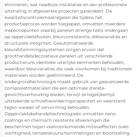
elimineren, wat naadloze installaties en een professionele
uitstraling in afgewerkte projecten garandeert. De
kwaliteitscontrolemaatregelen die tijdens het
productieproces worden toegepast, omvatten meerdere
inspectiepunten waarbij panelen strenge tests ondergaan
op oppervlaktefouten, kleurconsistentie, diktevariaties en
structurele integriteit. Geautomatiseerde
kleurafstemmingssystemen zorgen ervoor dat
groothandelsdecoratieve panelen uit verschillende
productieruns identieke uiterlijke kenmerken behouden,
waardoor kleurvariaties die vaak voorkomen bij traditionele
materialen worden geëlimineerd. De
ondergrondtechnologie maakt gebruik van geavanceerde
composietmaterialen die een optimale sterkte-
gewichtsverhouding bieden, terwijl ze tegelijkertijd
uitstekende schroefverankeringscapaciteit en weerstand
tegen warpen of vervorming behouden.
Oppervlaktebehandeltechnologieën omvatten nano-
coatings en chemisch resistente afwerkingen die
beschermen tegen veelvoorkomende milieueffecten zoals
vochtigheid, temperatuurschommelingen en blootstelling