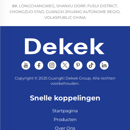
8#, LONGCHANGWEG, SHANXU DORP, FUSUI DISTRICT,
CHONGZUO STAD, GUANGXI ZHUANG AUTONOME REGIO,
VOLKSPUBLIC CHINA
Copyright © 2025 GuangXi Dekek Group. Alle rechten
voorbehouden.
Snelle koppelingen
Startpagina
Producten
Over Ons