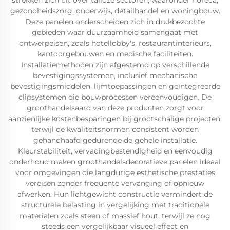
strekken zich uit over talloze sectoren, waaronder horeca,
gezondheidszorg, onderwijs, detailhandel en woningbouw.
Deze panelen onderscheiden zich in drukbezochte
gebieden waar duurzaamheid samengaat met
ontwerpeisen, zoals hotellobby's, restaurantinterieurs,
kantoorgebouwen en medische faciliteiten.
Installatiemethoden zijn afgestemd op verschillende
bevestigingssystemen, inclusief mechanische
bevestigingsmiddelen, lijmtoepassingen en geïntegreerde
clipsystemen die bouwprocessen vereenvoudigen. De
groothandelsaard van deze producten zorgt voor
aanzienlijke kostenbesparingen bij grootschalige projecten,
terwijl de kwaliteitsnormen consistent worden
gehandhaafd gedurende de gehele installatie.
Kleurstabiliteit, vervadingbestendigheid en eenvoudig
onderhoud maken groothandelsdecoratieve panelen ideaal
voor omgevingen die langdurige esthetische prestaties
vereisen zonder frequente vervanging of opnieuw
afwerken. Hun lichtgewicht constructie vermindert de
structurele belasting in vergelijking met traditionele
materialen zoals steen of massief hout, terwijl ze nog
steeds een vergelijkbaar visueel effect en