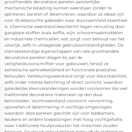
groothandels decoratieve panelen aanzienlijke
mechanische belasting kunnen weerstaan zonder te
splinteren, barsten of delamineren, waardoor ze ideaal zijn
voor drukbezochte gebieden waar duurzaamheid essentieel
is. Chemische weerstand beschermt tegen vervuiling door
gangbare stoffen zoals koffie, wijn, schoonmaakmiddelen
en industriële chemicaliën, wat zorgt voor behoud van het
uiterlijk, zelfs in uitdagende gebruiksomstandigheden. De
vlamsbestendige eigenschappen van vele groothandels
decoratieve panelen dragen bij aan de
veiligheidsvoorschriften voor gebouwen, terwijl ze
esthetische aantrekkelijkheid en functionele prestaties
behouden. Verkleuringweerstand zorgt voor kleurstabiliteit,
zelfs onder intense belichting of direct zonlicht, waardoor
geleidelijke kleurveranderingen worden voorkomen die veel
traditionele decoratieve materialen op den duur
beïnvloeden. Vochtweerstand voorkomt vervorming,
opzwellen of delaminering in vochtige omgevingen,
waardoor deze panelen geschikt zijn voor badkamers,
keukens en andere toepassingen met hoog vochtgehalte,
waar traditionele houtproducten het misschien zouden
begeven. De structurele stabiliteit behoudt de platheid en