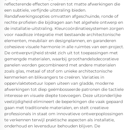
reflecterende effecten creëren tot matte afwerkingen die
een subtiele, verfijnde uitstraling bieden.
Randafwerkingsopties omvatten afgeschuinde, ronde of
rechte profielen die bijdragen aan het algehele ontwerp en
de installatie-uitstraling. Kleurcoördinatiesystemen zorgen
voor naadloze integratie met bestaande architectonische
elementen, meubilair en designplannen, en garanderen
cohesieve visuele harmonie in alle ruimtes van een project.
De ontwerpvrijheid strekt zich uit tot toepassingen met
gemengde materialen, waarbij groothandelsdecoratieve
panelen worden gecombineerd met andere materialen
zoals glas, metaal of stof om unieke architectonische
kenmerken en blikvangers te creëren. Variaties in
oppervlaktetextuur lopen uiteen van gladde, moderne
afwerkingen tot diep geëmbosseerde patronen die tactiele
interesse en visuele diepte toevoegen. Deze uitzonderlijke
veelzijdigheid elimineert de beperkingen die vaak gepaard
gaan met traditionele materialen, en stelt creatieve
professionals in staat om innovatieve ontwerpoplossingen
te verkennen terwijl praktische aspecten als installatie,
onderhoud en levensduur behouden blijven. De