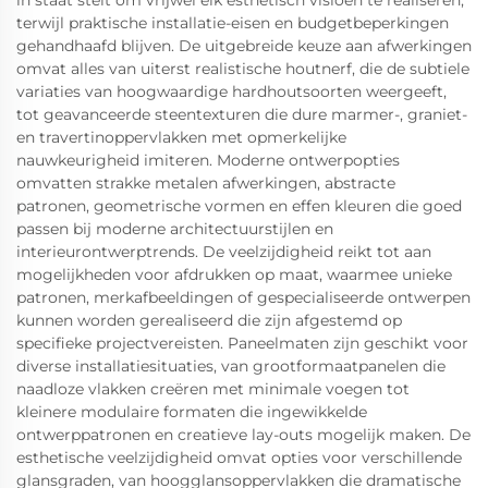
terwijl praktische installatie-eisen en budgetbeperkingen
gehandhaafd blijven. De uitgebreide keuze aan afwerkingen
omvat alles van uiterst realistische houtnerf, die de subtiele
variaties van hoogwaardige hardhoutsoorten weergeeft,
tot geavanceerde steentexturen die dure marmer-, graniet-
en travertinoppervlakken met opmerkelijke
nauwkeurigheid imiteren. Moderne ontwerpopties
omvatten strakke metalen afwerkingen, abstracte
patronen, geometrische vormen en effen kleuren die goed
passen bij moderne architectuurstijlen en
interieurontwerptrends. De veelzijdigheid reikt tot aan
mogelijkheden voor afdrukken op maat, waarmee unieke
patronen, merkafbeeldingen of gespecialiseerde ontwerpen
kunnen worden gerealiseerd die zijn afgestemd op
specifieke projectvereisten. Paneelmaten zijn geschikt voor
diverse installatiesituaties, van grootformaatpanelen die
naadloze vlakken creëren met minimale voegen tot
kleinere modulaire formaten die ingewikkelde
ontwerppatronen en creatieve lay-outs mogelijk maken. De
esthetische veelzijdigheid omvat opties voor verschillende
glansgraden, van hoogglansoppervlakken die dramatische