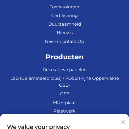
Toepassingen
Certificering
Duurzaamheid
Nieuws
Neem Contact Op
Producten
Decoratieve panelen
LSB (Gelamineerd OSB) / FOSB (Fijne Oppervlakte
OSB)
OSB
MDF-plaat
Plaatwerk
Marine Multiplex
We value your privacy
Fiberplaat