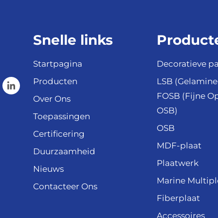
Snelle links
Product
Startpagina
Decoratieve p
Producten
LSB (Gelamine
FOSB (Fijne O
Over Ons
OSB)
Toepassingen
OSB
Certificering
MDF-plaat
Duurzaamheid
Plaatwerk
Nieuws
Marine Multipl
Contacteer Ons
Fiberplaat
Accessoires