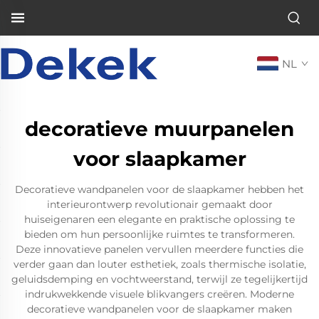
NL
decoratieve muurpanelen
voor slaapkamer
Decoratieve wandpanelen voor de slaapkamer hebben het
interieurontwerp revolutionair gemaakt door
huiseigenaren een elegante en praktische oplossing te
bieden om hun persoonlijke ruimtes te transformeren.
Deze innovatieve panelen vervullen meerdere functies die
verder gaan dan louter esthetiek, zoals thermische isolatie,
geluidsdemping en vochtweerstand, terwijl ze tegelijkertijd
indrukwekkende visuele blikvangers creëren. Moderne
decoratieve wandpanelen voor de slaapkamer maken