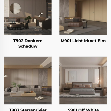
T902 Donkere
M901 Licht Irkoet Elm
Schaduw
T903 Sterrenrivier
S901 Off White