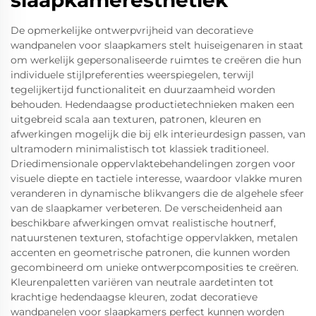
slaapkameresthetiek
De opmerkelijke ontwerpvrijheid van decoratieve
wandpanelen voor slaapkamers stelt huiseigenaren in staat
om werkelijk gepersonaliseerde ruimtes te creëren die hun
individuele stijlpreferenties weerspiegelen, terwijl
tegelijkertijd functionaliteit en duurzaamheid worden
behouden. Hedendaagse productietechnieken maken een
uitgebreid scala aan texturen, patronen, kleuren en
afwerkingen mogelijk die bij elk interieurdesign passen, van
ultramodern minimalistisch tot klassiek traditioneel.
Driedimensionale oppervlaktebehandelingen zorgen voor
visuele diepte en tactiele interesse, waardoor vlakke muren
veranderen in dynamische blikvangers die de algehele sfeer
van de slaapkamer verbeteren. De verscheidenheid aan
beschikbare afwerkingen omvat realistische houtnerf,
natuurstenen texturen, stofachtige oppervlakken, metalen
accenten en geometrische patronen, die kunnen worden
gecombineerd om unieke ontwerpcomposities te creëren.
Kleurenpaletten variëren van neutrale aardetinten tot
krachtige hedendaagse kleuren, zodat decoratieve
wandpanelen voor slaapkamers perfect kunnen worden