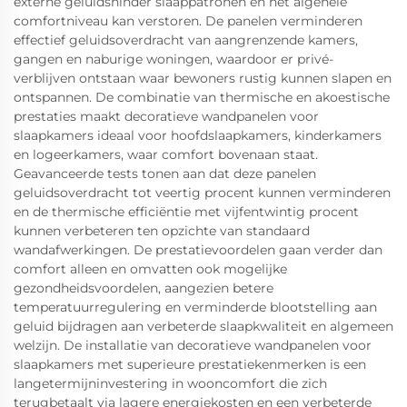
externe geluidshinder slaappatronen en het algehele
comfortniveau kan verstoren. De panelen verminderen
effectief geluidsoverdracht van aangrenzende kamers,
gangen en naburige woningen, waardoor er privé-
verblijven ontstaan waar bewoners rustig kunnen slapen en
ontspannen. De combinatie van thermische en akoestische
prestaties maakt decoratieve wandpanelen voor
slaapkamers ideaal voor hoofdslaapkamers, kinderkamers
en logeerkamers, waar comfort bovenaan staat.
Geavanceerde tests tonen aan dat deze panelen
geluidsoverdracht tot veertig procent kunnen verminderen
en de thermische efficiëntie met vijfentwintig procent
kunnen verbeteren ten opzichte van standaard
wandafwerkingen. De prestatievoordelen gaan verder dan
comfort alleen en omvatten ook mogelijke
gezondheidsvoordelen, aangezien betere
temperatuurregulering en verminderde blootstelling aan
geluid bijdragen aan verbeterde slaapkwaliteit en algemeen
welzijn. De installatie van decoratieve wandpanelen voor
slaapkamers met superieure prestatiekenmerken is een
langetermijninvestering in wooncomfort die zich
terugbetaalt via lagere energiekosten en een verbeterde