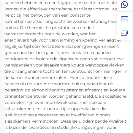
panelen hebben een meerlagige constructie met isolerende
kernen die effectieve thermische barrières vormen, wat
helpt bij het behouden van een constante
kamertemperatuur ongeacht de weersomstandigheden
buiten. De thermische prestatie vermindert
warmteoverdracht door de wanden, wat het
energieverbruik voor verwarming en koeling verlaagt en
tegelijkertijd comfortabelere slaapomgevingen creëert
gedurende het hele jaar. Tijdens de wintermaanden
voorkomen de isolerende eigenschappen van decoratieve
wandpanelen voor slaapkamers koude wandoppervlakken
die onaangename tocht en temperatuurschommelingen in
de kamer kunnen veroorzaken. Evenzo houden deze
panelen in de zomer de warmte buiten, waardoor de
belasting op airconditioningsystemen afneemt en koelere
binnentemperaturen worden gehandhaafd. De akoestische
voordelen zijn even indrukwekkend, met speciale
schuimkernen en structuurrijke oppervlakken die
geluidsgolven absorberen en echo-effecten binnen
slaapkamers verminderen. Deze geluiddempende kwaliteit
is bijzonder waardevol in stedelijke omgevingen, waar