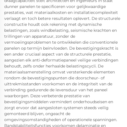
draagcapaciteit stelt architecten en ingenieurs in staat
dunner panelen te specificeren voor gelijkwaardige
prestaties, wat materiaalkosten en installatiecomplexiteit
verlaagt en toch betere resultaten oplevert. De structurele
constructie houdt ook rekening met dynamische
belastingen, zoals windbelasting, seismische krachten en
trillingen van apparatuur, zonder de
vermoeiingsproblemen te ontwikkelen die conventionele
panelen op termijn beïnvloeden. De bevestigingskracht is
een ander cruciaal aspect van de structurele prestatie,
aangezien elk anti-deformatiepaneel veilige verbindingen
behoudt, zelfs onder herhaalde belastingscycli. De
materiaalsamenstelling omvat versterkende elementen
rondom de bevestigingspunten die doorscheur- of
uittrekmisstanden voorkomen en de integriteit van de
verbinding gedurende de levensduur van het paneel
waarborgen. Deze verbeterde prestatie van
bevestigingsmiddelen vermindert onderhoudseisen en
zorgt ervoor dat aangesloten systemen steeds veilig
gemonteerd blijven, ongeacht de
omgevingsomstandigheden of operationele spanningen.
Randstabiliteitsfuncties voorkomen delaminatie en