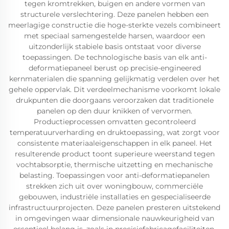
tegen kromtrekken, buigen en andere vormen van
structurele verslechtering. Deze panelen hebben een
meerlagige constructie die hoge-sterkte vezels combineert
met speciaal samengestelde harsen, waardoor een
uitzonderlijk stabiele basis ontstaat voor diverse
toepassingen. De technologische basis van elk anti-
deformatiepaneel berust op precisie-engineered
kernmaterialen die spanning gelijkmatig verdelen over het
gehele oppervlak. Dit verdeelmechanisme voorkomt lokale
drukpunten die doorgaans veroorzaken dat traditionele
panelen op den duur knikken of vervormen.
Productieprocessen omvatten gecontroleerd
temperatuurverharding en druktoepassing, wat zorgt voor
consistente materiaaleigenschappen in elk paneel. Het
resulterende product toont superieure weerstand tegen
vochtabsorptie, thermische uitzetting en mechanische
belasting. Toepassingen voor anti-deformatiepanelen
strekken zich uit over woningbouw, commerciële
gebouwen, industriële installaties en gespecialiseerde
infrastructuurprojecten. Deze panelen presteren uitstekend
in omgevingen waar dimensionale nauwkeurigheid van