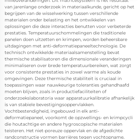
milieuveranderingen. Dit matricesysteem is het resultaat
van jarenlange onderzoek in materiaalkunde, gericht op het
begrijpen van de wisselwerking tussen verschillende
materialen onder belasting en het ontwikkelen van
oplossingen die deze interacties benutten voor verbeterde
prestaties. Temperatuurschommelingen die traditionele
panelen doen uitzetten en krimpen, worden beheersbare
uitdagingen met anti-deformatiepaneeltechnologie. De
technisch ontwikkelde materiaalsamenstelling bevat
thermische stabilisatoren die dimensionale veranderingen
minimaliseren over brede temperatuurbereiken, wat zorgt
voor consistente prestaties in zowel warme als koude
omgevingen. Deze thermische stabiliteit is cruciaal in
toepassingen waar nauwkeurige toleranties gehandhaafd
moeten blijven, zoals in productiefaciliteiten of
onderzoekslaboratoria waar apparatuurkalibratie afhankelijk
is van stabiele bevestigingsoppervlakken.
Vochtbestendigheid, ingebouwd in elk anti-
deformatiepaneel, voorkomt de opzwellings- en krimpcycli
die houtachtige en andere hygroscopische materialen
teisteren. Het niet-poreuze oppervlak en de afgedichte
randconstructie vormen barrières tegen vochtopname,