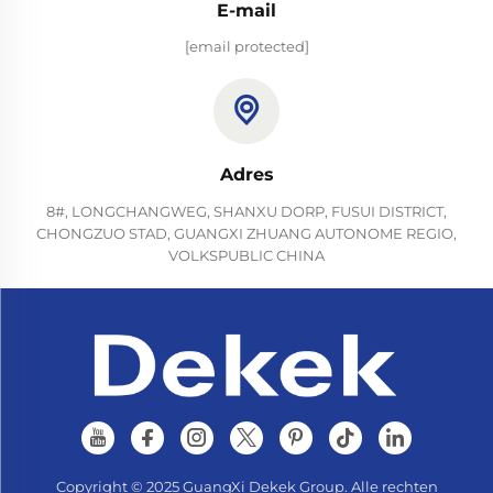
E-mail
[email protected]
Adres
8#, LONGCHANGWEG, SHANXU DORP, FUSUI DISTRICT,
CHONGZUO STAD, GUANGXI ZHUANG AUTONOME REGIO,
VOLKSPUBLIC CHINA
Copyright © 2025 GuangXi Dekek Group. Alle rechten