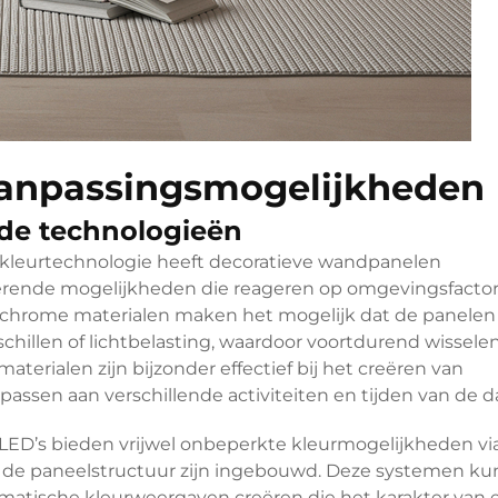
aanpassingsmogelijkheden
de technologieën
 kleurtechnologie heeft decoratieve wandpanelen
rende mogelijkheden die reageren op omgevingsfactor
chrome materialen maken het mogelijk dat de panelen
chillen of lichtbelasting, waardoor voortdurend wissele
aterialen zijn bijzonder effectief bij het creëren van
ssen aan verschillende activiteiten en tijden van de d
ED’s bieden vrijwel onbeperkte kleurmogelijkheden vi
 de paneelstructuur zijn ingebouwd. Deze systemen k
ramatische kleurweergaven creëren die het karakter van 