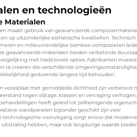
alen en technologieën
 Materialen
len maakt gebruik van geavanceerde composietmateria
ten op uitzonderlijke esthetische kwaliteiten. Technisch
lymeren en milieuvriendelijke bamboe-composieten leid
e geavanceerde materialen bieden verbeterde duurza
vergelijking met traditionele opties. Fabrikanten invest
en te creëren die verschillende omgevingsomstandigh
rekkelijkheid gedurende langere tijd behouden.
en vezelplaat met gemiddelde dichtheid zijn verbeterd 
erstand tegen slijtage, krassen en vervaging verhogen
ebehandelingen heeft geleid tot zelfreinigende eigens
oratieve wandpanelen bijzonder geschikt zijn voor
ze technologische vooruitgang zorgt ervoor dat moderne
uitstraling hebben, maar ook langdurige waarde biede