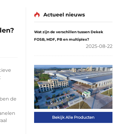
Actueel nieuws
len?
Wat zijn de verschillen tussen Dekek
FOSB, MDF, PB en multiplex?
2025-08-22
tieve
t
bben de
anelen
Bekijk Alle Producten
aal