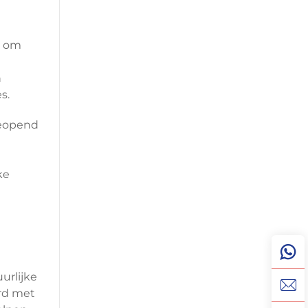
t om
n
s.
geopend
ke
urlijke
rd met