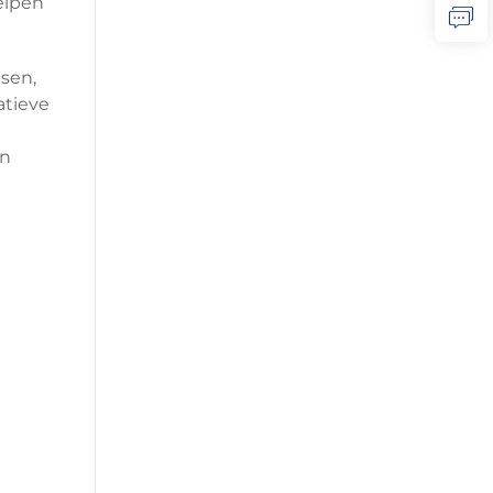
elpen
tsen,
atieve
an
n