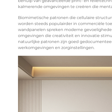
behulp van geavanceerde print- en reliëftech
kalmerende omgevingen te creëren die mental
Biomimetische patronen die cellulaire structu
worden steeds populairder in commerciële toe
wandpanelen spreken moderne gevoeligheden a
omgevingen die creativiteit en innovatie stim
natuurlijke patronen zijn goed gedocumenteer
werkomgevingen en zorginstellingen.