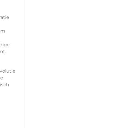
atie
 om
dige
mt.
volutie
ie
isch