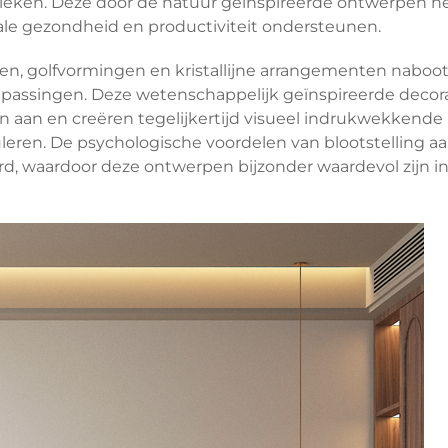
nieken. Deze door de natuur geïnspireerde ontwerpen h
e gezondheid en productiviteit ondersteunen.
ren, golfvormingen en kristallijne arrangementen naboo
passingen. Deze wetenschappelijk geïnspireerde decor
an en creëren tegelijkertijd visueel indrukwekkende
uleren. De psychologische voordelen van blootstelling a
d, waardoor deze ontwerpen bijzonder waardevol zijn i