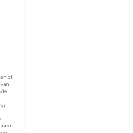
en of
 van
nde
ag.
a
unnen
een