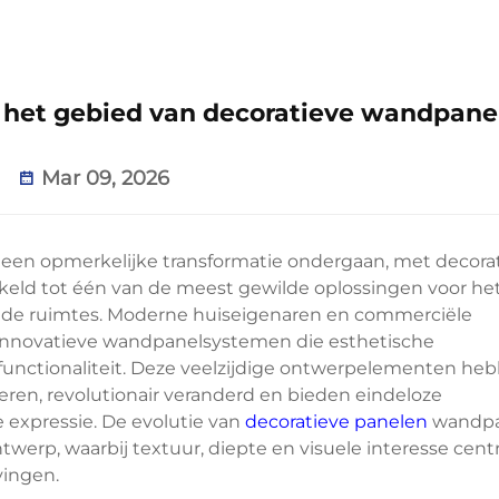
p het gebied van decoratieve wandpane
Mar 09, 2026
n een opmerkelijke transformatie ondergaan, met
decora
eld tot één van de meest gewilde oplossingen voor he
ende ruimtes. Moderne huiseigenaren en commerciële
innovatieve wandpanelsystemen die esthetische
functionaliteit. Deze veelzijdige ontwerpelementen he
eren, revolutionair veranderd en bieden eindeloze
 expressie. De evolutie van
decoratieve panelen
wandp
erp, waarbij textuur, diepte en visuele interesse centr
vingen.