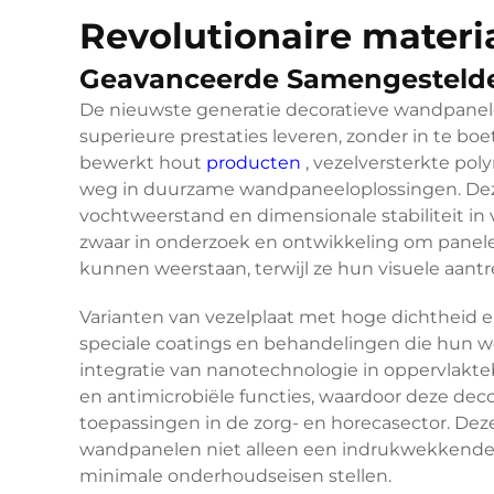
Revolutionaire materi
Geavanceerde Samengestelde
De nieuwste generatie decoratieve wandpane
superieure prestaties leveren, zonder in te boe
bewerkt hout
producten
, vezelversterkte po
weg in duurzame wandpaneeloplossingen. Dez
vochtweerstand en dimensionale stabiliteit in 
zwaar in onderzoek en ontwikkeling om panel
kunnen weerstaan, terwijl ze hun visuele aant
Varianten van vezelplaat met hoge dichtheid 
speciale coatings en behandelingen die hun we
integratie van nanotechnologie in oppervlakt
en antimicrobiële functies, waardoor deze dec
toepassingen in de zorg- en horecasector. De
wandpanelen niet alleen een indrukwekkende 
minimale onderhoudseisen stellen.