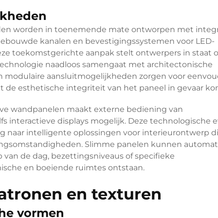
ijkheden
den worden in toenemende mate ontworpen met integr
ngebouwde kanalen en bevestigingssystemen voor LED-
. Deze toekomstgerichte aanpak stelt ontwerpers in staat
echnologie naadloos samengaat met architectonische
 modulaire aansluitmogelijkheden zorgen voor eenvou
t de esthetische integriteit van het paneel in gevaar ko
atieve wandpanelen maakt externe bediening van
fs interactieve displays mogelijk. Deze technologische e
g naar intelligente oplossingen voor interieurontwerp d
ingsomstandigheden. Slimme panelen kunnen automat
ip van de dag, bezettingsniveaus of specifieke
sche en boeiende ruimtes ontstaan.
atronen en texturen
che vormen