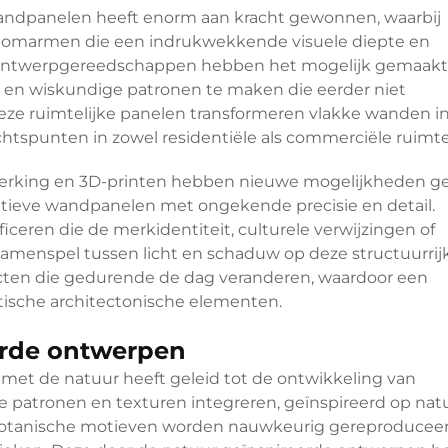
wandpanelen heeft enorm aan kracht gewonnen, waarbij
 omarmen die een indrukwekkende visuele diepte en
e ontwerpgereedschappen hebben het mogelijk gemaak
 en wiskundige patronen te maken die eerder niet
eze ruimtelijke panelen transformeren vlakke wanden i
htspunten in zowel residentiële als commerciële ruimte
erking en 3D-printen hebben nieuwe mogelijkheden 
ieve wandpanelen met ongekende precisie en detail.
eren die de merkidentiteit, culturele verwijzingen of
samenspel tussen licht en schaduw op deze structuurrij
ecten die gedurende de dag veranderen, waardoor een
tische architectonische elementen.
erde ontwerpen
met de natuur heeft geleid tot de ontwikkeling van
e patronen en texturen integreren, geïnspireerd op natu
n botanische motieven worden nauwkeurig gereproducee