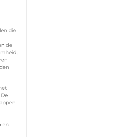
len die
en de
amheid,
eren
eden
met
. De
chappen
n en