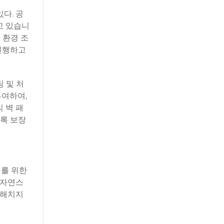
다. 공
고 있습니
 환경 조
 진행하고
팅 및 처
부여하여,
 벽 패
록 보장
이를 위한
 자연스
 해치지