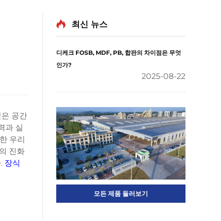
최신 뉴스
디케크 FOSB, MDF, PB, 합판의 차이점은 무엇
인가?
2025-08-22
깊은 공간
력과 실
대한 우리
의 진화
.
장식
모든 제품 둘러보기