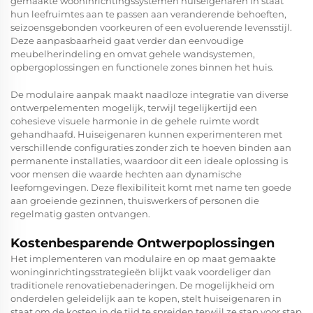
gemaakte wooninrichtingssystemen huiseigenaren in staat
hun leefruimtes aan te passen aan veranderende behoeften,
seizoensgebonden voorkeuren of een evoluerende levensstijl.
Deze aanpasbaarheid gaat verder dan eenvoudige
meubelherindeling en omvat gehele wandsystemen,
opbergoplossingen en functionele zones binnen het huis.
De modulaire aanpak maakt naadloze integratie van diverse
ontwerpelementen mogelijk, terwijl tegelijkertijd een
cohesieve visuele harmonie in de gehele ruimte wordt
gehandhaafd. Huiseigenaren kunnen experimenteren met
verschillende configuraties zonder zich te hoeven binden aan
permanente installaties, waardoor dit een ideale oplossing is
voor mensen die waarde hechten aan dynamische
leefomgevingen. Deze flexibiliteit komt met name ten goede
aan groeiende gezinnen, thuiswerkers of personen die
regelmatig gasten ontvangen.
Kostenbesparende Ontwerpoplossingen
Het implementeren van modulaire en op maat gemaakte
woninginrichtingsstrategieën blijkt vaak voordeliger dan
traditionele renovatiebenaderingen. De mogelijkheid om
onderdelen geleidelijk aan te kopen, stelt huiseigenaren in
staat om de kosten in de tijd te spreiden terwijl ze stap voor stap