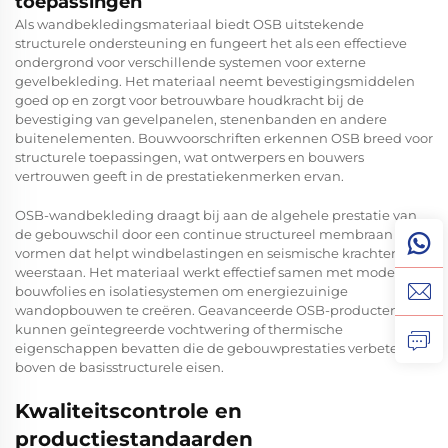
toepassingen
Als wandbekledingsmateriaal biedt OSB uitstekende
structurele ondersteuning en fungeert het als een effectieve
ondergrond voor verschillende systemen voor externe
gevelbekleding. Het materiaal neemt bevestigingsmiddelen
goed op en zorgt voor betrouwbare houdkracht bij de
bevestiging van gevelpanelen, stenenbanden en andere
buitenelementen. Bouwvoorschriften erkennen OSB breed voor
structurele toepassingen, wat ontwerpers en bouwers
vertrouwen geeft in de prestatiekenmerken ervan.
OSB-wandbekleding draagt bij aan de algehele prestatie van
de gebouwschil door een continue structureel membraan te
vormen dat helpt windbelastingen en seismische krachten
weerstaan. Het materiaal werkt effectief samen met moderne
bouwfolies en isolatiesystemen om energiezuinige
wandopbouwen te creëren. Geavanceerde OSB-producten
kunnen geïntegreerde vochtwering of thermische
eigenschappen bevatten die de gebouwprestaties verbeteren
boven de basisstructurele eisen.
Kwaliteitscontrole en
productiestandaarden