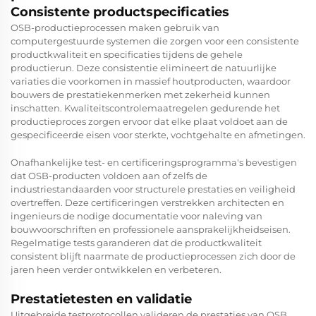
Consistente productspecificaties
OSB-productieprocessen maken gebruik van
computergestuurde systemen die zorgen voor een consistente
productkwaliteit en specificaties tijdens de gehele
productierun. Deze consistentie elimineert de natuurlijke
variaties die voorkomen in massief houtproducten, waardoor
bouwers de prestatiekenmerken met zekerheid kunnen
inschatten. Kwaliteitscontrolemaatregelen gedurende het
productieproces zorgen ervoor dat elke plaat voldoet aan de
gespecificeerde eisen voor sterkte, vochtgehalte en afmetingen.
Onafhankelijke test- en certificeringsprogramma's bevestigen
dat OSB-producten voldoen aan of zelfs de
industriestandaarden voor structurele prestaties en veiligheid
overtreffen. Deze certificeringen verstrekken architecten en
ingenieurs de nodige documentatie voor naleving van
bouwvoorschriften en professionele aansprakelijkheidseisen.
Regelmatige tests garanderen dat de productkwaliteit
consistent blijft naarmate de productieprocessen zich door de
jaren heen verder ontwikkelen en verbeteren.
Prestatietesten en validatie
Uitgebreide testprotocollen valideren de prestaties van OSB