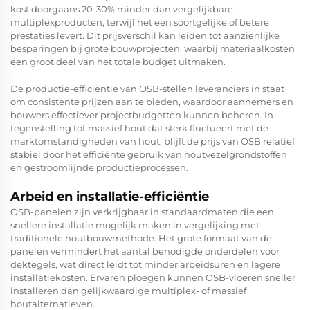
kost doorgaans 20-30% minder dan vergelijkbare
multiplexproducten, terwijl het een soortgelijke of betere
prestaties levert. Dit prijsverschil kan leiden tot aanzienlijke
besparingen bij grote bouwprojecten, waarbij materiaalkosten
een groot deel van het totale budget uitmaken.
De productie-efficiëntie van OSB-stellen leveranciers in staat
om consistente prijzen aan te bieden, waardoor aannemers en
bouwers effectiever projectbudgetten kunnen beheren. In
tegenstelling tot massief hout dat sterk fluctueert met de
marktomstandigheden van hout, blijft de prijs van OSB relatief
stabiel door het efficiënte gebruik van houtvezelgrondstoffen
en gestroomlijnde productieprocessen.
Arbeid en installatie-efficiëntie
OSB-panelen zijn verkrijgbaar in standaardmaten die een
snellere installatie mogelijk maken in vergelijking met
traditionele houtbouwmethode. Het grote formaat van de
panelen vermindert het aantal benodigde onderdelen voor
dektegels, wat direct leidt tot minder arbeidsuren en lagere
installatiekosten. Ervaren ploegen kunnen
OSB-vloeren
sneller
installeren dan gelijkwaardige multiplex- of massief
houtalternatieven.