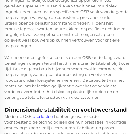
richtingsafhankelijke sterkteeigenschappen die in veel
gevallen superieur zijn aan die van traditioneel multiplex.
Ingenieurs en architecten specificeren OSB vaak voor dragende
toepassingen vanwege de consistente prestaties onder
uiteenlopende belastingsomstandigheden. Tijdens het
productieproces worden houtplakken in specifieke richtingen
uitgelijnd, wat voorspelbare constructie-eigenschappen
oplevert waar bouwers op kunnen vertrouwen voor kritieke
toepassingen.
Wanneer correct geïnstalleerd, kan een OSB-onderlaag zware
belastingen dragen terwijl het dimensionaliteitstabiel blijft over
tijd. Deze eigenschap is bijzonder waardevol in commerciële
toepassingen, waar apparatuurbelasting en voetverkeer
robuuste ondervloersystemen vereisen. De capaciteit van het
materiaal om belasting gelijkmatig over het oppervlak te
verdelen, vermindert het risico op plaatselijke defecten en
verlengt de totale levensduur van vloersystemen.
Dimensionale stabiliteit en vochtweerstand
Moderne OSB
producten
hebben geavanceerde
vochtbestendige technologieën die hun prestaties in vochtige
omgevingen aanzienlijk verbeteren. Fabrikanten passen
gespecialiseerde waxbehandelingen en vochtafsluitingen toe