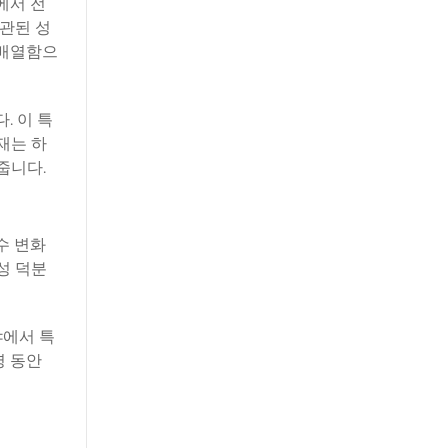
에서 전
관된 성
 배열함으
. 이 특
재는 하
줍니다.
수 변화
성 덕분
야에서 특
명 동안