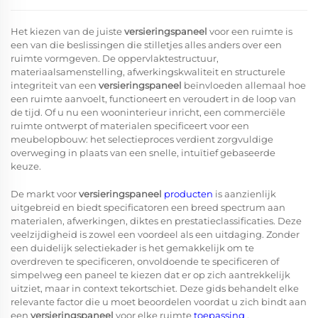
Het kiezen van de juiste
versieringspaneel
voor een ruimte is
een van die beslissingen die stilletjes alles anders over een
ruimte vormgeven. De oppervlaktestructuur,
materiaalsamenstelling, afwerkingskwaliteit en structurele
integriteit van een
versieringspaneel
beïnvloeden allemaal hoe
een ruimte aanvoelt, functioneert en veroudert in de loop van
de tijd. Of u nu een wooninterieur inricht, een commerciële
ruimte ontwerpt of materialen specificeert voor een
meubelopbouw: het selectieproces verdient zorgvuldige
overweging in plaats van een snelle, intuïtief gebaseerde
keuze.
De markt voor
versieringspaneel
producten
is aanzienlijk
uitgebreid en biedt specificatoren een breed spectrum aan
materialen, afwerkingen, diktes en prestatieclassificaties. Deze
veelzijdigheid is zowel een voordeel als een uitdaging. Zonder
een duidelijk selectiekader is het gemakkelijk om te
overdreven te specificeren, onvoldoende te specificeren of
simpelweg een paneel te kiezen dat er op zich aantrekkelijk
uitziet, maar in context tekortschiet. Deze gids behandelt elke
relevante factor die u moet beoordelen voordat u zich bindt aan
een
versieringspaneel
voor elke ruimte
toepassing
.