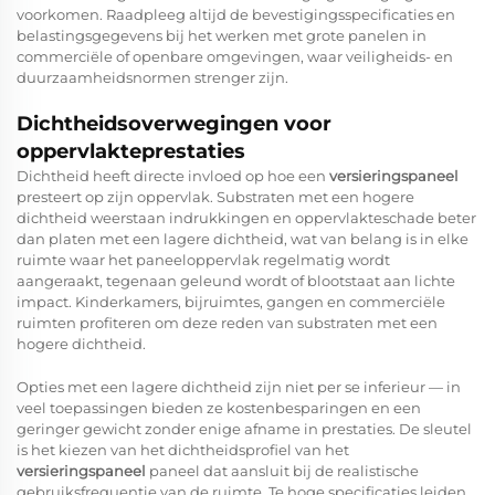
voorkomen. Raadpleeg altijd de bevestigingsspecificaties en
belastingsgegevens bij het werken met grote panelen in
commerciële of openbare omgevingen, waar veiligheids- en
duurzaamheidsnormen strenger zijn.
Dichtheidsoverwegingen voor
oppervlakteprestaties
Dichtheid heeft directe invloed op hoe een
versieringspaneel
presteert op zijn oppervlak. Substraten met een hogere
dichtheid weerstaan indrukkingen en oppervlakteschade beter
dan platen met een lagere dichtheid, wat van belang is in elke
ruimte waar het paneeloppervlak regelmatig wordt
aangeraakt, tegenaan geleund wordt of blootstaat aan lichte
impact. Kinderkamers, bijruimtes, gangen en commerciële
ruimten profiteren om deze reden van substraten met een
hogere dichtheid.
Opties met een lagere dichtheid zijn niet per se inferieur — in
veel toepassingen bieden ze kostenbesparingen en een
geringer gewicht zonder enige afname in prestaties. De sleutel
is het kiezen van het dichtheidsprofiel van het
versieringspaneel
paneel dat aansluit bij de realistische
gebruiksfrequentie van de ruimte. Te hoge specificaties leiden