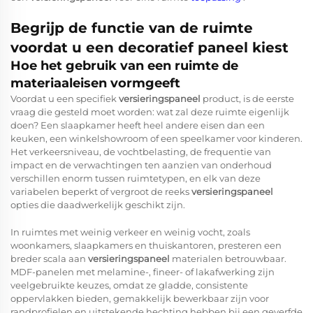
Begrijp de functie van de ruimte
voordat u een decoratief paneel kiest
Hoe het gebruik van een ruimte de
materiaaleisen vormgeeft
Voordat u een specifiek
versieringspaneel
product, is de eerste
vraag die gesteld moet worden: wat zal deze ruimte eigenlijk
doen? Een slaapkamer heeft heel andere eisen dan een
keuken, een winkelshowroom of een speelkamer voor kinderen.
Het verkeersniveau, de vochtbelasting, de frequentie van
impact en de verwachtingen ten aanzien van onderhoud
verschillen enorm tussen ruimtetypen, en elk van deze
variabelen beperkt of vergroot de reeks
versieringspaneel
opties die daadwerkelijk geschikt zijn.
In ruimtes met weinig verkeer en weinig vocht, zoals
woonkamers, slaapkamers en thuiskantoren, presteren een
breder scala aan
versieringspaneel
materialen betrouwbaar.
MDF-panelen met melamine-, fineer- of lakafwerking zijn
veelgebruikte keuzes, omdat ze gladde, consistente
oppervlakken bieden, gemakkelijk bewerkbaar zijn voor
randprofielen en uitstekende hechting hebben bij een geverfde