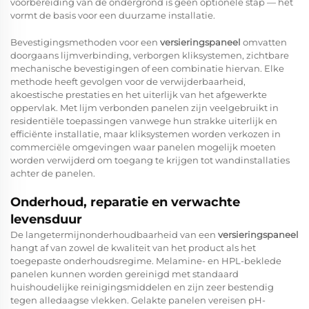
voorbereiding van de ondergrond is geen optionele stap — het
vormt de basis voor een duurzame installatie.
Bevestigingsmethoden voor een
versieringspaneel
omvatten
doorgaans lijmverbinding, verborgen kliksystemen, zichtbare
mechanische bevestigingen of een combinatie hiervan. Elke
methode heeft gevolgen voor de verwijderbaarheid,
akoestische prestaties en het uiterlijk van het afgewerkte
oppervlak. Met lijm verbonden panelen zijn veelgebruikt in
residentiële toepassingen vanwege hun strakke uiterlijk en
efficiënte installatie, maar kliksystemen worden verkozen in
commerciële omgevingen waar panelen mogelijk moeten
worden verwijderd om toegang te krijgen tot wandinstallaties
achter de panelen.
Onderhoud, reparatie en verwachte
levensduur
De langetermijnonderhoudbaarheid van een
versieringspaneel
hangt af van zowel de kwaliteit van het product als het
toegepaste onderhoudsregime. Melamine- en HPL-beklede
panelen kunnen worden gereinigd met standaard
huishoudelijke reinigingsmiddelen en zijn zeer bestendig
tegen alledaagse vlekken. Gelakte panelen vereisen pH-