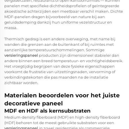
vergaderzalen, restaurants of open kantoorruimtes — kunnen
panelen met specifieke dichtheidsprofielen of geïntegreerde
akoestische achterzijden een meetbaar verschil maken. Dichte
MDF-panelen dragen bijvoorbeeld van nature bij aan
geluidsdemping dankzij hun uniforme vezelstructuur en
massa.
Thermisch gedrag is een andere overweging, met name bij
wanden die grenzen aan de buitenkant of bij ruimtes met
aanzienlijke temperatuurschommelingen. Sommige
versieringspaneel
producten zijn dimensioneel stabieler dan
andere binnen een breed temperatuur- en vochtigheidsbereik.
Het vroegtijdig begrijpen van deze fysieke eigenschappen
voorkomt de frustratie van uitzettingsnaden, vervorming of
verbindingstekorten die pas maanden na de installatie
zichtbaar worden.
Materialen beoordelen voor het juiste
decoratieve paneel
MDF en HDF als kernsubstraten
Medium-density fiberboard (MDF) en high-density fiberboard
(HDF) behoren tot de meest gebruikte substraten voor een
versieringspaneel
in zowel residentiële als commerciële