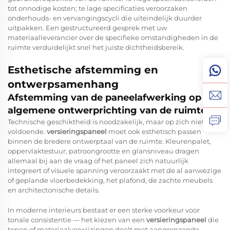
tot onnodige kosten; te lage specificaties veroorzaken
onderhouds- en vervangingscycli die uiteindelijk duurder
uitpakken. Een gestructureerd gesprek met uw
materiaalleverancier over de specifieke omstandigheden in de
ruimte verduidelijkt snel het juiste dichtheidsbereik.
Esthetische afstemming en
ontwerpsamenhang
Afstemming van de paneelafwerking op de
algemene ontwerprichting van de ruimte
Technische geschiktheid is noodzakelijk, maar op zich niet
voldoende.
versieringspaneel
moet ook esthetisch passen
binnen de bredere ontwerptaal van de ruimte. Kleurenpalet,
oppervlaktestuur, patroongrootte en glansniveau dragen
allemaal bij aan de vraag of het paneel zich natuurlijk
integreert of visuele spanning veroorzaakt met de al aanwezige
of geplande vloerbedekking, het plafond, de zachte meubels
en architectonische details.
In moderne interieurs bestaat er een sterke voorkeur voor
tonale consistentie — het kiezen van een
versieringspaneel
die
tonen of materiaalverwijzingen deelt met aangrenzende