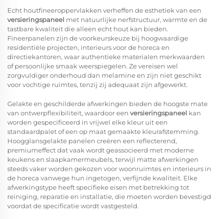
Echt houtfineeroppervlakken verheffen de esthetiek van een
versieringspaneel
met natuurlijke nerfstructuur, warmte en de
tastbare kwaliteit die alleen echt hout kan bieden.
Fineerpanelen zijn de voorkeurskeuze bij hoogwaardige
residentiële projecten, interieurs voor de horeca en
directiekantoren, waar authentieke materialen merkwaarden
of persoonlijke smaak weerspiegelen. Ze vereisen wel
zorgvuldiger onderhoud dan melamine en zijn niet geschikt
voor vochtige ruimtes, tenzij zij adequaat zijn afgewerkt.
Gelakte en geschilderde afwerkingen bieden de hoogste mate
van ontwerpflexibiliteit, waardoor een
versieringspaneel
kan
worden gespecificeerd in vrijwel elke kleur uit een
standaardpalet of een op maat gemaakte kleurafstemming.
Hoogglansgelakte panelen creëren een reflecterend,
premiumeffect dat vaak wordt geassocieerd met moderne
keukens en slaapkamermeubels, terwijl matte afwerkingen
steeds vaker worden gekozen voor woonruimtes en interieurs in
de horeca vanwege hun ingetogen, verfijnde kwaliteit. Elke
afwerkingstype heeft specifieke eisen met betrekking tot
reiniging, reparatie en installatie, die moeten worden bevestigd
voordat de specificatie wordt vastgesteld.