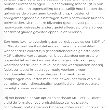
binnenruimtoepassingen. Hun aantrekkingskracht ligt in hun
uniformiteit — in tegenstelling tot natuurlijk hout hebben deze
geïngineerde platen geen korrelrichting, knoesten of
onregelmatigheden die het zagen, frezen of afwerken kunnen
beïnvloeden. Dit maakt ze bijzonder geschikt voor panelen die
nauwkeurig gefreesde randen, gedetailleerde profielen of een
consistent gladde geverfde oppervlakte vereisen.
Een hoge kwaliteit
versieringspaneel
gebouwd op een MDF- of
HDF-substraat biedt uitstekende dimensionale stabiliteit
wanneer deze correct zijn geconditioneerd en geïnstalleerd.
HDF is dichter van structuur en biedt daardoor een grotere
oppervlaktehardheid en weerstand tegen indrukkingen,
waardoor het de voorkeurskeuze is voor wandpanelen waarbij
fysiek contact of impact regelmatig voorkomt. Voor
wandpanelen die zijn geïntegreerd in meubilair en
omlijstingen van kasten maakt de bewerkbaarheid van MDF
complexe verbindingsdetails mogelijk die andere substraten
moeilijk kunnen realiseren.
Bij het beoordelen van opties op basis van MDF of HDF dient u
altijd de formaldehyde-emissieklasse van de plaat te
controleren, met name voor binnenruimten waar luchtkwaliteit