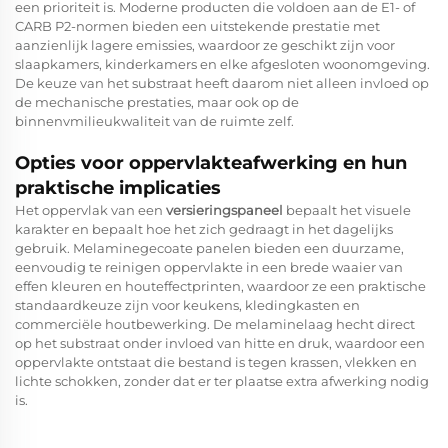
een prioriteit is. Moderne producten die voldoen aan de E1- of
CARB P2-normen bieden een uitstekende prestatie met
aanzienlijk lagere emissies, waardoor ze geschikt zijn voor
slaapkamers, kinderkamers en elke afgesloten woonomgeving.
De keuze van het substraat heeft daarom niet alleen invloed op
de mechanische prestaties, maar ook op de
binnenvmilieukwaliteit van de ruimte zelf.
Opties voor oppervlakteafwerking en hun
praktische implicaties
Het oppervlak van een
versieringspaneel
bepaalt het visuele
karakter en bepaalt hoe het zich gedraagt in het dagelijks
gebruik. Melaminegecoate panelen bieden een duurzame,
eenvoudig te reinigen oppervlakte in een brede waaier van
effen kleuren en houteffectprinten, waardoor ze een praktische
standaardkeuze zijn voor keukens, kledingkasten en
commerciële houtbewerking. De melaminelaag hecht direct
op het substraat onder invloed van hitte en druk, waardoor een
oppervlakte ontstaat die bestand is tegen krassen, vlekken en
lichte schokken, zonder dat er ter plaatse extra afwerking nodig
is.