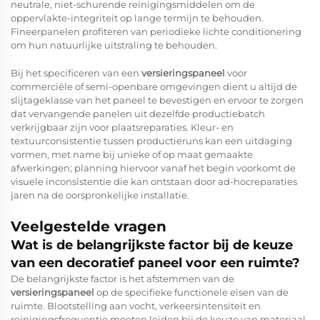
neutrale, niet-schurende reinigingsmiddelen om de
oppervlakte-integriteit op lange termijn te behouden.
Fineerpanelen profiteren van periodieke lichte conditionering
om hun natuurlijke uitstraling te behouden.
Bij het specificeren van een
versieringspaneel
voor
commerciële of semi-openbare omgevingen dient u altijd de
slijtageklasse van het paneel te bevestigen en ervoor te zorgen
dat vervangende panelen uit dezelfde productiebatch
verkrijgbaar zijn voor plaatsreparaties. Kleur- en
textuurconsistentie tussen productieruns kan een uitdaging
vormen, met name bij unieke of op maat gemaakte
afwerkingen; planning hiervoor vanaf het begin voorkomt de
visuele inconsistentie die kan ontstaan door ad-hocreparaties
jaren na de oorspronkelijke installatie.
Veelgestelde vragen
Wat is de belangrijkste factor bij de keuze
van een decoratief paneel voor een ruimte?
De belangrijkste factor is het afstemmen van de
versieringspaneel
op de specifieke functionele eisen van de
ruimte. Blootstelling aan vocht, verkeersintensiteit en
reinigingsfrequentie moeten leiden bij de keuze van materiaal