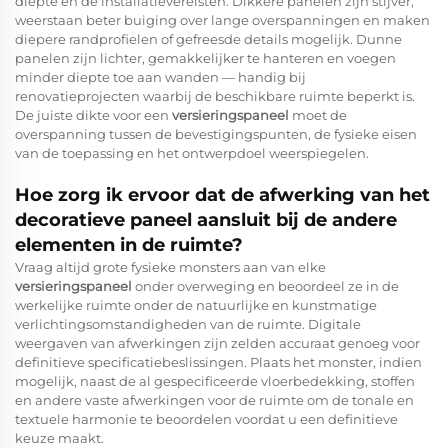
diepte en de installatievereisten. Dikkere panelen zijn stijver,
weerstaan beter buiging over lange overspanningen en maken
diepere randprofielen of gefreesde details mogelijk. Dunne
panelen zijn lichter, gemakkelijker te hanteren en voegen
minder diepte toe aan wanden — handig bij
renovatieprojecten waarbij de beschikbare ruimte beperkt is.
De juiste dikte voor een
versieringspaneel
moet de
overspanning tussen de bevestigingspunten, de fysieke eisen
van de toepassing en het ontwerpdoel weerspiegelen.
Hoe zorg ik ervoor dat de afwerking van het
decoratieve paneel aansluit bij de andere
elementen in de ruimte?
Vraag altijd grote fysieke monsters aan van elke
versieringspaneel
onder overweging en beoordeel ze in de
werkelijke ruimte onder de natuurlijke en kunstmatige
verlichtingsomstandigheden van de ruimte. Digitale
weergaven van afwerkingen zijn zelden accuraat genoeg voor
definitieve specificatiebeslissingen. Plaats het monster, indien
mogelijk, naast de al gespecificeerde vloerbedekking, stoffen
en andere vaste afwerkingen voor de ruimte om de tonale en
textuele harmonie te beoordelen voordat u een definitieve
keuze maakt.