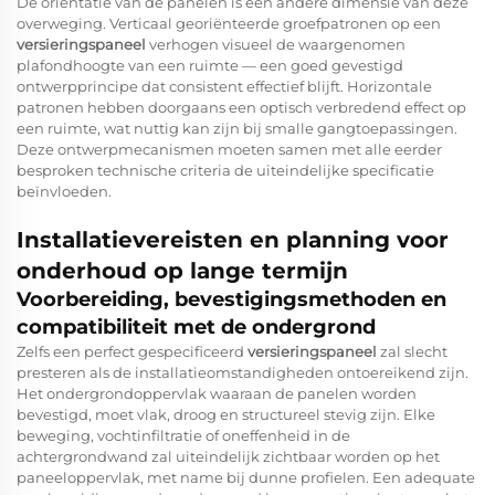
De oriëntatie van de panelen is een andere dimensie van deze
overweging. Verticaal georiënteerde groefpatronen op een
versieringspaneel
verhogen visueel de waargenomen
plafondhoogte van een ruimte — een goed gevestigd
ontwerpprincipe dat consistent effectief blijft. Horizontale
patronen hebben doorgaans een optisch verbredend effect op
een ruimte, wat nuttig kan zijn bij smalle gangtoepassingen.
Deze ontwerpmecanismen moeten samen met alle eerder
besproken technische criteria de uiteindelijke specificatie
beïnvloeden.
Installatievereisten en planning voor
onderhoud op lange termijn
Voorbereiding, bevestigingsmethoden en
compatibiliteit met de ondergrond
Zelfs een perfect gespecificeerd
versieringspaneel
zal slecht
presteren als de installatieomstandigheden ontoereikend zijn.
Het ondergrondoppervlak waaraan de panelen worden
bevestigd, moet vlak, droog en structureel stevig zijn. Elke
beweging, vochtinfiltratie of oneffenheid in de
achtergrondwand zal uiteindelijk zichtbaar worden op het
paneeloppervlak, met name bij dunne profielen. Een adequate