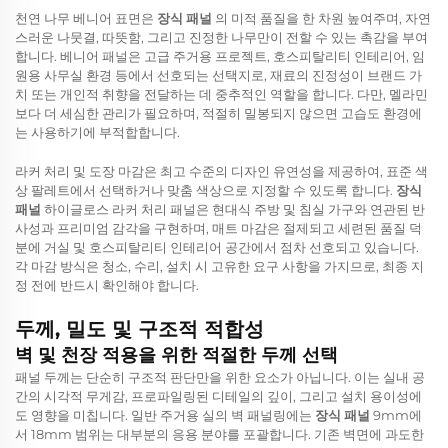
천연 나무 베니어 표면은
장식 패널
의 미적 품질을 한 차원 높여주며, 자연
스러운 나뭇결, 따뜻함, 그리고 진정한 나무만이 전할 수 있는 촉감을 부여
합니다. 베니어 패널은 고급 주거용 프로젝트, 호스피탈리티 인테리어, 임
원용 사무실 환경 등에서 선호되는 선택지로, 재료의 진정성이 브랜드 가
치 또는 개인적 취향을 전달하는 데 중추적인 역할을 합니다. 다만, 멜라민
보다 더 세심한 관리가 필요하며, 적절히 밀봉되지 않으면 고습도 환경에
는 사용하기에 부적합합니다.
라커 처리 및 도장 마감은 최고 수준의 디자인 유연성을 제공하여, 표준 색
상 팔레트에서 선택하거나 맞춤 색상으로 지정할 수 있도록 합니다.
장식
패널
하이글로스 라커 처리 패널은 현대식 주방 및 침실 가구와 연관된 반
사성과 프리미엄 감각을 구현하며, 매트 마감은 절제되고 세련된 품질 덕
분에 거실 및 호스피탈리티 인테리어 공간에서 점차 선호되고 있습니다.
각 마감 방식은 청소, 수리, 설치 시 고유한 요구 사항을 가지므로, 최종 지
정 전에 반드시 확인해야 합니다.
두께, 밀도 및 구조적 적합성
벽 및 천장 적용을 위한 적절한 두께 선택
패널 두께는 단순히 구조적 판단만을 위한 요소가 아닙니다. 이는 실내 공
간의 시각적 무게감, 프로파일링된 디테일의 깊이, 그리고 설치 용이성에
도 영향을 미칩니다. 일반 주거용 실의 벽 패널링에는
장식 패널
9mm에
서 18mm 범위는 대부분의 응용 분야를 포괄합니다. 기존 벽면에 과도한