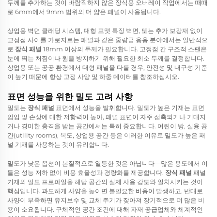
두께를 추가하는 것이 바람직하지 않은 장식용 오버레이 작업에서는 때때
로 6mm에서 9mm 범위의 더 얇은 패널이 사용됩니다.
상업용 벽면 클래딩 시스템, 대형 포맷 특징 벽면, 또는 추가 보강재 없이
고정점 사이를 가로지르는 패널과 같은 중량급 응용 분야에서는 일반적으
로
장식 패널
18mm 이상의 두께가 필요합니다. 고정점 간 구조적 스팬은
눈에 띄는 처짐이나 휨을 방지하기 위해 필요한 최소 두께를 결정합니다.
상업용 또는 공공 환경에서 대형 패널을 다룰 경우, 안전성 및 내구성 기준
이 높기 때문에 항상 고정 사양 및 하중 데이터를 참조하십시오.
표면 성능을 위한 밀도 고려 사항
밀도는
장식 패널
표면에서 성능을 발휘합니다. 밀도가 높은 기재는 표면
압입 및 손상에 대한 저항력이 높아, 패널 표면이 자주 접촉되거나 기대지
거나 경미한 충격을 받는 공간에서는 특히 중요합니다. 어린이 방, 실용 공
간(utility rooms), 복도, 상업용 공간 등은 이러한 이유로 밀도가 높은 패
널 기재를 사용하는 것이 유리합니다.
밀도가 낮은 옵션이 본질적으로 열등한 것은 아닙니다—많은 용도에서 이
들은 성능 저하 없이 비용 효율성과 경량화를 제공합니다.
장식 패널
패널
기재의 밀도 프로파일을 해당 공간의 실제 사용 강도와 일치시키는 것이
핵심입니다. 과도하게 사양을 높이면 불필요한 비용이 발생하고, 반대로
사양이 부족하면 유지보수 및 교체 주기가 잦아져 장기적으로 더 많은 비
용이 소요됩니다. 구체적인 공간 조건에 대해 자재 공급업체와 체계적인