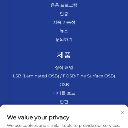
응용 프로그램
인증
지속 가능성
뉴스
문의하기
제품
장식 패널
LSB (Laminated OSB) / FOSB(Fine Surface OSB)
OSB
파티클 보드
합판
마린 합판
We value your privacy
섬유판
We use cookies and similar tools to provide our services.
액세서리