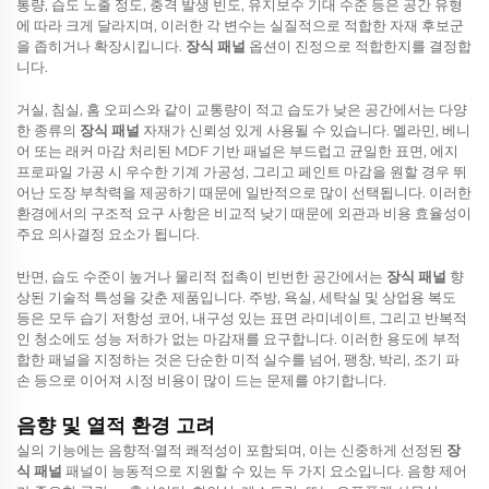
통량, 습도 노출 정도, 충격 발생 빈도, 유지보수 기대 수준 등은 공간 유형
에 따라 크게 달라지며, 이러한 각 변수는 실질적으로 적합한 자재 후보군
을 좁히거나 확장시킵니다.
장식 패널
옵션이 진정으로 적합한지를 결정합
니다.
거실, 침실, 홈 오피스와 같이 교통량이 적고 습도가 낮은 공간에서는 다양
한 종류의
장식 패널
자재가 신뢰성 있게 사용될 수 있습니다. 멜라민, 베니
어 또는 래커 마감 처리된 MDF 기반 패널은 부드럽고 균일한 표면, 에지
프로파일 가공 시 우수한 기계 가공성, 그리고 페인트 마감을 원할 경우 뛰
어난 도장 부착력을 제공하기 때문에 일반적으로 많이 선택됩니다. 이러한
환경에서의 구조적 요구 사항은 비교적 낮기 때문에 외관과 비용 효율성이
주요 의사결정 요소가 됩니다.
반면, 습도 수준이 높거나 물리적 접촉이 빈번한 공간에서는
장식 패널
향
상된 기술적 특성을 갖춘 제품입니다. 주방, 욕실, 세탁실 및 상업용 복도
등은 모두 습기 저항성 코어, 내구성 있는 표면 라미네이트, 그리고 반복적
인 청소에도 성능 저하가 없는 마감재를 요구합니다. 이러한 용도에 부적
합한 패널을 지정하는 것은 단순한 미적 실수를 넘어, 팽창, 박리, 조기 파
손 등으로 이어져 시정 비용이 많이 드는 문제를 야기합니다.
음향 및 열적 환경 고려
실의 기능에는 음향적·열적 쾌적성이 포함되며, 이는 신중하게 선정된
장
식 패널
패널이 능동적으로 지원할 수 있는 두 가지 요소입니다. 음향 제어