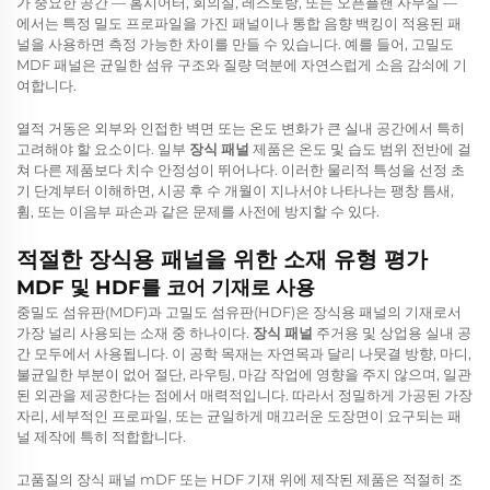
가 중요한 공간 — 홈시어터, 회의실, 레스토랑, 또는 오픈플랜 사무실 —
에서는 특정 밀도 프로파일을 가진 패널이나 통합 음향 백킹이 적용된 패
널을 사용하면 측정 가능한 차이를 만들 수 있습니다. 예를 들어, 고밀도
MDF 패널은 균일한 섬유 구조와 질량 덕분에 자연스럽게 소음 감쇠에 기
여합니다.
열적 거동은 외부와 인접한 벽면 또는 온도 변화가 큰 실내 공간에서 특히
고려해야 할 요소이다. 일부
장식 패널
제품은 온도 및 습도 범위 전반에 걸
쳐 다른 제품보다 치수 안정성이 뛰어나다. 이러한 물리적 특성을 선정 초
기 단계부터 이해하면, 시공 후 수 개월이 지나서야 나타나는 팽창 틈새,
휨, 또는 이음부 파손과 같은 문제를 사전에 방지할 수 있다.
적절한 장식용 패널을 위한 소재 유형 평가
MDF 및 HDF를 코어 기재로 사용
중밀도 섬유판(MDF)과 고밀도 섬유판(HDF)은 장식용 패널의 기재로서
가장 널리 사용되는 소재 중 하나이다.
장식 패널
주거용 및 상업용 실내 공
간 모두에서 사용됩니다. 이 공학 목재는 자연목과 달리 나뭇결 방향, 마디,
불균일한 부분이 없어 절단, 라우팅, 마감 작업에 영향을 주지 않으며, 일관
된 외관을 제공한다는 점에서 매력적입니다. 따라서 정밀하게 가공된 가장
자리, 세부적인 프로파일, 또는 균일하게 매끄러운 도장면이 요구되는 패
널 제작에 특히 적합합니다.
고품질의
장식 패널
mDF 또는 HDF 기재 위에 제작된 제품은 적절히 조