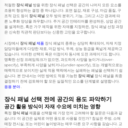
적절한
장식 패널
방을 위한 장식 패널 선택은 공간의 나머지 모든 요소를
조용히 형성하는 결정 중 하나입니다. 표면 질감, 재료 구성, 마감 품질, 구
조적 강도 등이
장식 패널
모두 방의 분위기, 기능, 그리고 시간 경과에 따
른 노후화 양상을 좌우합니다. 주거 공간 인테리어를 완성하든, 상업 공간
을 설계하든, 혹은 가구 제작을 위한 자재를 지정하든, 장식 패널 선정 과정
은 신속한 직관적 판단보다는 신중한 고민을 요구합니다.
시장에서
장식 패널
제품
장식 패널의 종류는 상당히 확대되어, 자재 지정
담당자들에게 다양한 재료, 마감 방식, 두께, 성능 등급을 폭넓게 제공하고
있습니다. 이러한 선택의 폭은 이점이자 동시에 도전 과제이기도 합니다.
명확한 선정 프레임워크가 없으면, 과도하게 사양을 높이거나(over-
specify), 부족하게 사양을 낮히거나(under-specify), 또는 개별적으로는
매력적으로 보이지만 실제 적용 맥락에서는 실패하는 패널을 선택하기 쉽
습니다. 본 안내서는 어떤 방에도 적용 가능한
장식 패널
장식 패널을 최종
결정하기 전에 검토해야 할 모든 실질적인 요소를 단계별로 설명합니다.
응용 분야
.
장식 패널 선택 전에 공간의 용도 파악하기
공간 활용 방식이 자재 수요에 미치는 영향
특정
장식 패널
제품을 선택할 때 가장 먼저 고려해야 할 질문은 다음과 같
습니다: 이 공간은 실제로 어떤 용도로 사용될 것인가? 침실은 주방, 소매
매장 전시실, 또는 어린이 놀이방과는 매우 다른 요구 사항을 갖습니다. 교