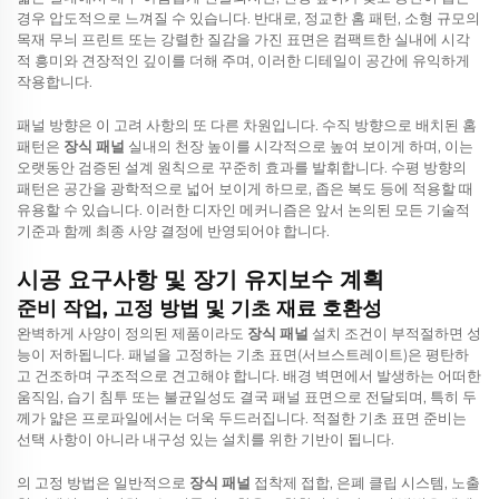
경우 압도적으로 느껴질 수 있습니다. 반대로, 정교한 홈 패턴, 소형 규모의
목재 무늬 프린트 또는 강렬한 질감을 가진 표면은 컴팩트한 실내에 시각
적 흥미와 견장적인 깊이를 더해 주며, 이러한 디테일이 공간에 유익하게
작용합니다.
패널 방향은 이 고려 사항의 또 다른 차원입니다. 수직 방향으로 배치된 홈
패턴은
장식 패널
실내의 천장 높이를 시각적으로 높여 보이게 하며, 이는
오랫동안 검증된 설계 원칙으로 꾸준히 효과를 발휘합니다. 수평 방향의
패턴은 공간을 광학적으로 넓어 보이게 하므로, 좁은 복도 등에 적용할 때
유용할 수 있습니다. 이러한 디자인 메커니즘은 앞서 논의된 모든 기술적
기준과 함께 최종 사양 결정에 반영되어야 합니다.
시공 요구사항 및 장기 유지보수 계획
준비 작업, 고정 방법 및 기초 재료 호환성
완벽하게 사양이 정의된 제품이라도
장식 패널
설치 조건이 부적절하면 성
능이 저하됩니다. 패널을 고정하는 기초 표면(서브스트레이트)은 평탄하
고 건조하며 구조적으로 견고해야 합니다. 배경 벽면에서 발생하는 어떠한
움직임, 습기 침투 또는 불균일성도 결국 패널 표면으로 전달되며, 특히 두
께가 얇은 프로파일에서는 더욱 두드러집니다. 적절한 기초 표면 준비는
선택 사항이 아니라 내구성 있는 설치를 위한 기반이 됩니다.
의 고정 방법은 일반적으로
장식 패널
접착제 접합, 은폐 클립 시스템, 노출