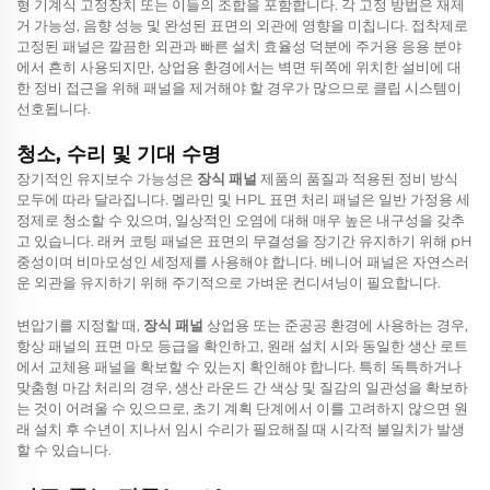
형 기계식 고정장치 또는 이들의 조합을 포함합니다. 각 고정 방법은 재제
거 가능성, 음향 성능 및 완성된 표면의 외관에 영향을 미칩니다. 접착제로
고정된 패널은 깔끔한 외관과 빠른 설치 효율성 덕분에 주거용 응용 분야
에서 흔히 사용되지만, 상업용 환경에서는 벽면 뒤쪽에 위치한 설비에 대
한 정비 접근을 위해 패널을 제거해야 할 경우가 많으므로 클립 시스템이
선호됩니다.
청소, 수리 및 기대 수명
장기적인 유지보수 가능성은
장식 패널
제품의 품질과 적용된 정비 방식
모두에 따라 달라집니다. 멜라민 및 HPL 표면 처리 패널은 일반 가정용 세
정제로 청소할 수 있으며, 일상적인 오염에 대해 매우 높은 내구성을 갖추
고 있습니다. 래커 코팅 패널은 표면의 무결성을 장기간 유지하기 위해 pH
중성이며 비마모성인 세정제를 사용해야 합니다. 베니어 패널은 자연스러
운 외관을 유지하기 위해 주기적으로 가벼운 컨디셔닝이 필요합니다.
변압기를 지정할 때,
장식 패널
상업용 또는 준공공 환경에 사용하는 경우,
항상 패널의 표면 마모 등급을 확인하고, 원래 설치 시와 동일한 생산 로트
에서 교체용 패널을 확보할 수 있는지 확인해야 합니다. 특히 독특하거나
맞춤형 마감 처리의 경우, 생산 라운드 간 색상 및 질감의 일관성을 확보하
는 것이 어려울 수 있으므로, 초기 계획 단계에서 이를 고려하지 않으면 원
래 설치 후 수년이 지나서 임시 수리가 필요해질 때 시각적 불일치가 발생
할 수 있습니다.