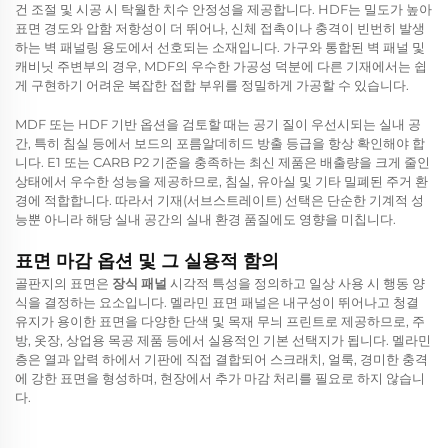
건 조절 및 시공 시 탁월한 치수 안정성을 제공합니다. HDF는 밀도가 높아
표면 경도와 압함 저항성이 더 뛰어나, 신체 접촉이나 충격이 빈번히 발생
하는 벽 패널링 용도에서 선호되는 소재입니다. 가구와 통합된 벽 패널 및
캐비닛 주변부의 경우, MDF의 우수한 가공성 덕분에 다른 기재에서는 쉽
게 구현하기 어려운 복잡한 접합 부위를 정밀하게 가공할 수 있습니다.
MDF 또는 HDF 기반 옵션을 검토할 때는 공기 질이 우선시되는 실내 공
간, 특히 침실 등에서 보드의 포름알데히드 방출 등급을 항상 확인해야 합
니다. E1 또는 CARB P2 기준을 충족하는 최신 제품은 배출량을 크게 줄인
상태에서 우수한 성능을 제공하므로, 침실, 유아실 및 기타 밀폐된 주거 환
경에 적합합니다. 따라서 기재(서브스트레이트) 선택은 단순한 기계적 성
능뿐 아니라 해당 실내 공간의 실내 환경 품질에도 영향을 미칩니다.
표면 마감 옵션 및 그 실용적 함의
골판지의 표면은
장식 패널
시각적 특성을 정의하고 일상 사용 시 행동 양
식을 결정하는 요소입니다. 멜라민 표면 패널은 내구성이 뛰어나고 청결
유지가 용이한 표면을 다양한 단색 및 목재 무늬 프린트로 제공하므로, 주
방, 옷장, 상업용 목공 제품 등에서 실용적인 기본 선택지가 됩니다. 멜라민
층은 열과 압력 하에서 기판에 직접 결합되어 스크래치, 얼룩, 경미한 충격
에 강한 표면을 형성하며, 현장에서 추가 마감 처리를 필요로 하지 않습니
다.