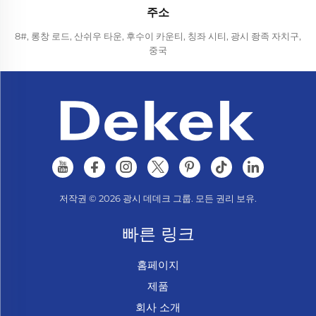
주소
8#, 롱창 로드, 산쉬우 타운, 후수이 카운티, 칭좌 시티, 광시 좡족 자치구,
중국
저작권 © 2026 광시 데데크 그룹. 모든 권리 보유.
빠른 링크
홈페이지
제품
회사 소개