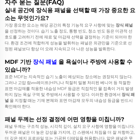
자주 묻는 질문(FAQ)
실내 공간에 장식용 패널을 선택할 때 가장 중요한 요
소는 무엇인가요?
가장 중요한 요소는 해당 공간의 특정 기능적 요구 사항에 맞는
장식 패널
을 선정하는 것이다. 습기 노출 정도, 통행 빈도, 청소 빈도 등은 미관적 선
호도를 고려하기 전에 재료 및 마감재 선택을 결정하는 기준이 되어야 한
다. 환경 조건에 적합하게 성능을 발휘하는 패널은 외관만을 기준으로 선
정된 패널보다 항상 더 오래 지속되고 더 나은 성능을 발휘한다.
MDF 기반
장식 패널
을 욕실이나 주방에 사용할 수
있습니까?
표준 MDF는 지속적인 습기 노출이 예상되는 장소에는 권장되지 않는다.
그러나 고압 람ин레이트(HPL)나 적절히 밀봉 처리된 베니어 등 적절한
표면 마감재를 적용한 내습성 MDF 등급은 직접적인 물 접촉이 거의 발생
하지 않는 욕실 구역 및 주방에서 사용할 수 있다. 이러한 환경에서
장식 패
널
을 지정할 때는 기재 본체와 표면 마감재 모두의 내습성 등급을 반드시
확인해야 한다.
패널 두께는 선정 결정에 어떤 영향을 미칩니까?
패널 두께는 구조적 성능, 시각적 깊이, 설치 요구 사항에 영향을 미칩니다.
두꺼운 패널은 더 높은 강성을 가지며, 긴 스팬에서 처짐을 더 잘 저항하고,
더 깊은 에지 프로파일 또는 가공된 디테일을 허용합니다. 얇은 패널은 무