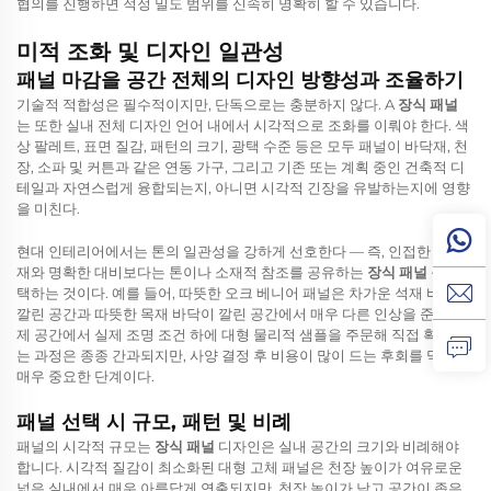
협의를 진행하면 적정 밀도 범위를 신속히 명확히 할 수 있습니다.
미적 조화 및 디자인 일관성
패널 마감을 공간 전체의 디자인 방향성과 조율하기
기술적 적합성은 필수적이지만, 단독으로는 충분하지 않다. A
장식 패널
는 또한 실내 전체 디자인 언어 내에서 시각적으로 조화를 이뤄야 한다. 색
상 팔레트, 표면 질감, 패턴의 크기, 광택 수준 등은 모두 패널이 바닥재, 천
장, 소파 및 커튼과 같은 연동 가구, 그리고 기존 또는 계획 중인 건축적 디
테일과 자연스럽게 융합되는지, 아니면 시각적 긴장을 유발하는지에 영향
을 미친다.
현대 인테리어에서는 톤의 일관성을 강하게 선호한다 — 즉, 인접한 마감
재와 명확한 대비보다는 톤이나 소재적 참조를 공유하는
장식 패널
를 선
택하는 것이다. 예를 들어, 따뜻한 오크 베니어 패널은 차가운 석재 바닥이
깔린 공간과 따뜻한 목재 바닥이 깔린 공간에서 매우 다른 인상을 준다. 실
제 공간에서 실제 조명 조건 하에 대형 물리적 샘플을 주문해 직접 확인하
는 과정은 종종 간과되지만, 사양 결정 후 비용이 많이 드는 후회를 막는 데
매우 중요한 단계이다.
패널 선택 시 규모, 패턴 및 비례
패널의 시각적 규모는
장식 패널
디자인은 실내 공간의 크기와 비례해야
합니다. 시각적 질감이 최소화된 대형 고체 패널은 천장 높이가 여유로운
넓은 실내에서 매우 아름답게 연출되지만, 천장 높이가 낮고 공간이 좁은