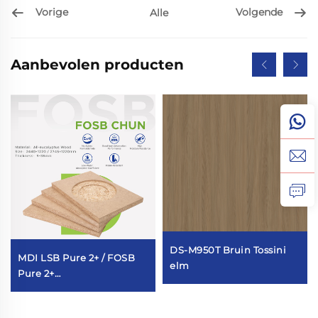
Vorige
Volgende
Alle
Aanbevolen producten
DS-M950T Bruin Tossini
MDI LSB Pure 2+ / FOSB
elm
Pure 2+
Meubelkwaliteit（Vochtige
ruimte）