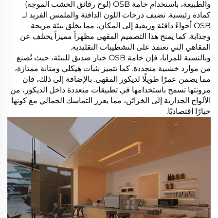
والطبيعة، باستخدام خامة OSB (لوح رقائق الخشب الموجه)
كمادة رئيسية. تضيف درجات اللون الدافئة والملمس الفريد لـ
OSB أجواءً دافئة وريفية إلى المكان، مما يخلق بيئة مريحة
وجذابة. كما يمنح هذا التصميم المقهى مظهراً مميزاً يختلف عن
المقاهي التي تعتمد على التشطيبات التقليدية.
وبالنسبة للمزايا، فإن خامة OSB خيار صديق للبيئة، حيث تُصنع
من موارد خشبية متجددة. كما تتميز بثبات هيكلي ومتانة ممتازة،
مما يضمن عمرًا طويلًا لديكور المقهى. بالإضافة إلى ذلك، فإن
مرونتها تسمح باستخدامها في تطبيقات متعددة داخل الديكور، من
الألواح الجدارية إلى الخزائن، مما يعزز التماسك الجمالي مع كونها
خيارًا اقتصاديًا.