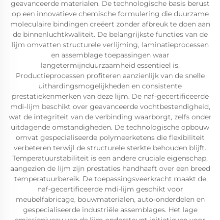
geavanceerde materialen. De technologische basis berust
op een innovatieve chemische formulering die duurzame
moleculaire bindingen creëert zonder afbreuk te doen aan
de binnenluchtkwaliteit. De belangrijkste functies van de
lijm omvatten structurele verlijming, laminatieprocessen
en assemblage toepassingen waar
langetermijnduurzaamheid essentieel is.
Productieprocessen profiteren aanzienlijk van de snelle
uithardingsmogelijkheden en consistente
prestatiekenmerken van deze lijm. De naf-gecertificeerde
mdi-lijm beschikt over geavanceerde vochtbestendigheid,
wat de integriteit van de verbinding waarborgt, zelfs onder
uitdagende omstandigheden. De technologische opbouw
omvat gespecialiseerde polymeerketens die flexibiliteit
verbeteren terwijl de structurele sterkte behouden blijft.
Temperatuurstabiliteit is een andere cruciale eigenschap,
aangezien de lijm zijn prestaties handhaaft over een breed
temperatuurbereik. De toepassingsveerkracht maakt de
naf-gecertificeerde mdi-lijm geschikt voor
meubelfabricage, bouwmaterialen, auto-onderdelen en
gespecialiseerde industriële assemblages. Het lage