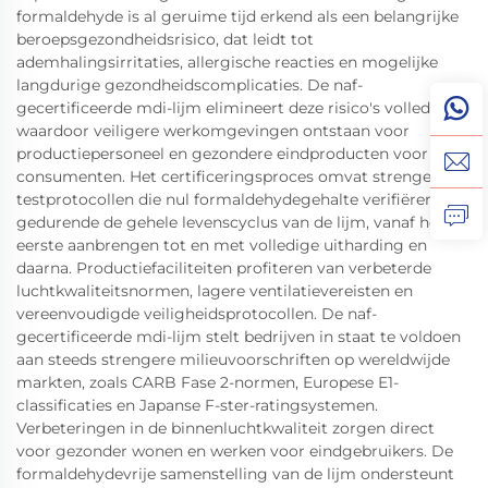
formaldehyde is al geruime tijd erkend als een belangrijke
beroepsgezondheidsrisico, dat leidt tot
ademhalingsirritaties, allergische reacties en mogelijke
langdurige gezondheidscomplicaties. De naf-
gecertificeerde mdi-lijm elimineert deze risico's volledig,
waardoor veiligere werkomgevingen ontstaan voor
productiepersoneel en gezondere eindproducten voor
consumenten. Het certificeringsproces omvat strenge
testprotocollen die nul formaldehydegehalte verifiëren
gedurende de gehele levenscyclus van de lijm, vanaf het
eerste aanbrengen tot en met volledige uitharding en
daarna. Productiefaciliteiten profiteren van verbeterde
luchtkwaliteitsnormen, lagere ventilatievereisten en
vereenvoudigde veiligheidsprotocollen. De naf-
gecertificeerde mdi-lijm stelt bedrijven in staat te voldoen
aan steeds strengere milieuvoorschriften op wereldwijde
markten, zoals CARB Fase 2-normen, Europese E1-
classificaties en Japanse F-ster-ratingsystemen.
Verbeteringen in de binnenluchtkwaliteit zorgen direct
voor gezonder wonen en werken voor eindgebruikers. De
formaldehydevrije samenstelling van de lijm ondersteunt