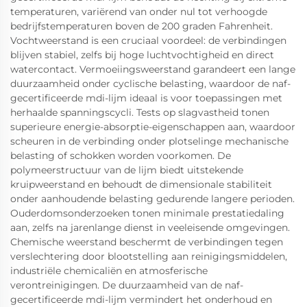
temperaturen, variërend van onder nul tot verhoogde
bedrijfstemperaturen boven de 200 graden Fahrenheit.
Vochtweerstand is een cruciaal voordeel: de verbindingen
blijven stabiel, zelfs bij hoge luchtvochtigheid en direct
watercontact. Vermoeiingsweerstand garandeert een lange
duurzaamheid onder cyclische belasting, waardoor de naf-
gecertificeerde mdi-lijm ideaal is voor toepassingen met
herhaalde spanningscycli. Tests op slagvastheid tonen
superieure energie-absorptie-eigenschappen aan, waardoor
scheuren in de verbinding onder plotselinge mechanische
belasting of schokken worden voorkomen. De
polymeerstructuur van de lijm biedt uitstekende
kruipweerstand en behoudt de dimensionale stabiliteit
onder aanhoudende belasting gedurende langere perioden.
Ouderdomsonderzoeken tonen minimale prestatiedaling
aan, zelfs na jarenlange dienst in veeleisende omgevingen.
Chemische weerstand beschermt de verbindingen tegen
verslechtering door blootstelling aan reinigingsmiddelen,
industriële chemicaliën en atmosferische
verontreinigingen. De duurzaamheid van de naf-
gecertificeerde mdi-lijm vermindert het onderhoud en