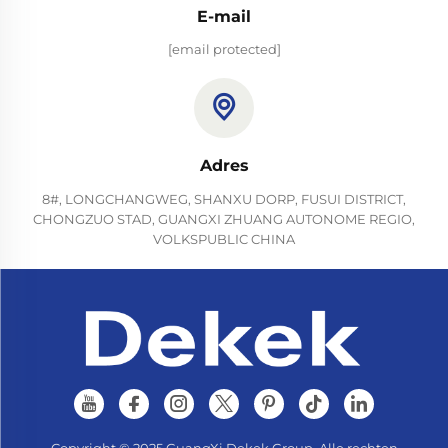
E-mail
[email protected]
Adres
8#, LONGCHANGWEG, SHANXU DORP, FUSUI DISTRICT,
CHONGZUO STAD, GUANGXI ZHUANG AUTONOME REGIO,
VOLKSPUBLIC CHINA