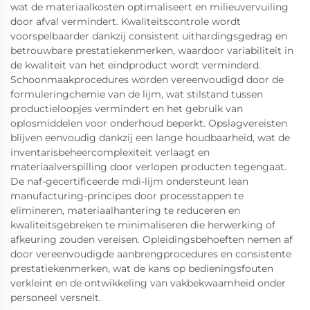
wat de materiaalkosten optimaliseert en milieuvervuiling
door afval vermindert. Kwaliteitscontrole wordt
voorspelbaarder dankzij consistent uithardingsgedrag en
betrouwbare prestatiekenmerken, waardoor variabiliteit in
de kwaliteit van het eindproduct wordt verminderd.
Schoonmaakprocedures worden vereenvoudigd door de
formuleringchemie van de lijm, wat stilstand tussen
productieloopjes vermindert en het gebruik van
oplosmiddelen voor onderhoud beperkt. Opslagvereisten
blijven eenvoudig dankzij een lange houdbaarheid, wat de
inventarisbeheercomplexiteit verlaagt en
materiaalverspilling door verlopen producten tegengaat.
De naf-gecertificeerde mdi-lijm ondersteunt lean
manufacturing-principes door processtappen te
elimineren, materiaalhantering te reduceren en
kwaliteitsgebreken te minimaliseren die herwerking of
afkeuring zouden vereisen. Opleidingsbehoeften nemen af
door vereenvoudigde aanbrengprocedures en consistente
prestatiekenmerken, wat de kans op bedieningsfouten
verkleint en de ontwikkeling van vakbekwaamheid onder
personeel versnelt.