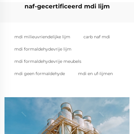
naf-gecertificeerd mdi lijm
mdi milieuvriendelijke lijm
carb naf mdi
mdi formaldehydevrije lijm
mdi formaldehydevrije meubels
mdi geen formaldehyde
mdi en uf-lijmen