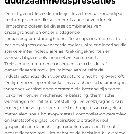
duurzaamheidsprestaties
De naf-gecertificeerde mdi-lijm levert een uitzonderlijke
hechtingssterkte die superieur is aan conventionele
lijmtechnologieën bij diverse combinaties van
ondergronden en onder uitdagende
toepassingsomstandigheden. Deze superieure prestatie is
het gevolg van geavanceerde moleculaire engineering die
sterkere intermoleculaire aantrekkingskrachten en
veerkrachtigere polymeernetwerken creëert.
Treksterktesten tonen consequent aan dat de naf-
gecertificeerde mdi-lijm voldoet aan of zelfs de
industriestandaarden voor structurele hechting overtreft.
De lijm vormt op moleculair niveau chemische bindingen,
waardoor verbindingen ontstaan die bestand zijn tegen
loskomen onder mechanische belasting, thermische
wisselingen en milieublootstelling. De veelzijdigheid qua
ondergrond zorgt voor sterke hechting tussen ongelijke
materialen, zoals hout-op-metaal, composiet-op-ceramiek
en kunststof-op-glas, combinaties die traditioneel
gespecialiseerde hechtingsmiddelen vereisen. De naf-
gecertificeerde mdi-lijm behoudt de hechting bij extreme