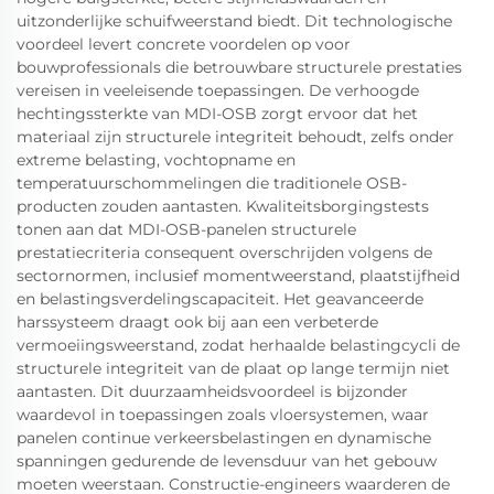
uitzonderlijke schuifweerstand biedt. Dit technologische
voordeel levert concrete voordelen op voor
bouwprofessionals die betrouwbare structurele prestaties
vereisen in veeleisende toepassingen. De verhoogde
hechtingssterkte van MDI-OSB zorgt ervoor dat het
materiaal zijn structurele integriteit behoudt, zelfs onder
extreme belasting, vochtopname en
temperatuurschommelingen die traditionele OSB-
producten zouden aantasten. Kwaliteitsborgingstests
tonen aan dat MDI-OSB-panelen structurele
prestatiecriteria consequent overschrijden volgens de
sectornormen, inclusief momentweerstand, plaatstijfheid
en belastingsverdelingscapaciteit. Het geavanceerde
harssysteem draagt ook bij aan een verbeterde
vermoeiingsweerstand, zodat herhaalde belastingcycli de
structurele integriteit van de plaat op lange termijn niet
aantasten. Dit duurzaamheidsvoordeel is bijzonder
waardevol in toepassingen zoals vloersystemen, waar
panelen continue verkeersbelastingen en dynamische
spanningen gedurende de levensduur van het gebouw
moeten weerstaan. Constructie-engineers waarderen de