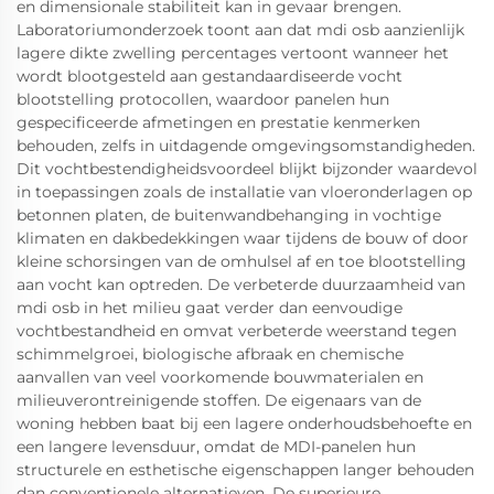
en dimensionale stabiliteit kan in gevaar brengen.
Laboratoriumonderzoek toont aan dat mdi osb aanzienlijk
lagere dikte zwelling percentages vertoont wanneer het
wordt blootgesteld aan gestandaardiseerde vocht
blootstelling protocollen, waardoor panelen hun
gespecificeerde afmetingen en prestatie kenmerken
behouden, zelfs in uitdagende omgevingsomstandigheden.
Dit vochtbestendigheidsvoordeel blijkt bijzonder waardevol
in toepassingen zoals de installatie van vloeronderlagen op
betonnen platen, de buitenwandbehanging in vochtige
klimaten en dakbedekkingen waar tijdens de bouw of door
kleine schorsingen van de omhulsel af en toe blootstelling
aan vocht kan optreden. De verbeterde duurzaamheid van
mdi osb in het milieu gaat verder dan eenvoudige
vochtbestandheid en omvat verbeterde weerstand tegen
schimmelgroei, biologische afbraak en chemische
aanvallen van veel voorkomende bouwmaterialen en
milieuverontreinigende stoffen. De eigenaars van de
woning hebben baat bij een lagere onderhoudsbehoefte en
een langere levensduur, omdat de MDI-panelen hun
structurele en esthetische eigenschappen langer behouden
dan conventionele alternatieven. De superieure