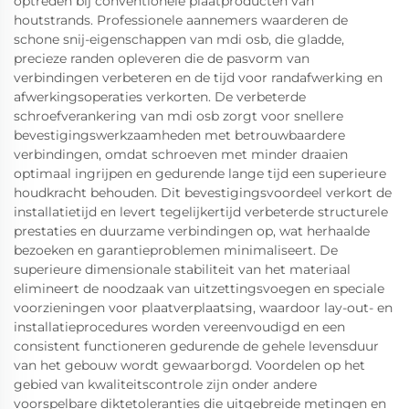
optreden bij conventionele plaatproducten van
houtstrands. Professionele aannemers waarderen de
schone snij-eigenschappen van mdi osb, die gladde,
precieze randen opleveren die de pasvorm van
verbindingen verbeteren en de tijd voor randafwerking en
afwerkingsoperaties verkorten. De verbeterde
schroefverankering van mdi osb zorgt voor snellere
bevestigingswerkzaamheden met betrouwbaardere
verbindingen, omdat schroeven met minder draaien
optimaal ingrijpen en gedurende lange tijd een superieure
houdkracht behouden. Dit bevestigingsvoordeel verkort de
installatietijd en levert tegelijkertijd verbeterde structurele
prestaties en duurzame verbindingen op, wat herhaalde
bezoeken en garantieproblemen minimaliseert. De
superieure dimensionale stabiliteit van het materiaal
elimineert de noodzaak van uitzettingsvoegen en speciale
voorzieningen voor plaatverplaatsing, waardoor lay-out- en
installatieprocedures worden vereenvoudigd en een
consistent functioneren gedurende de gehele levensduur
van het gebouw wordt gewaarborgd. Voordelen op het
gebied van kwaliteitscontrole zijn onder andere
voorspelbare diktetoleranties die uitgebreide metingen en