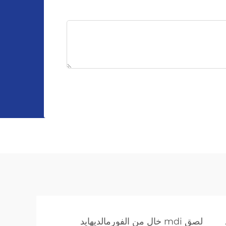
لصق mdi خالٍ من الفورمالديهايد