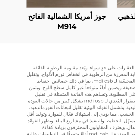
جوز أمريكا الشمالية الفاتح
M914
اءات وأصحاب العقارات على حدٍ سواء. ويُعد مقاومة الرطوبة الفائقة
 ضد تسرب المياه مقارنةً بمنتجات OSB التقليدية. وتنعكس هذه الحماية المعززة من الرطوبة في انخفاض تورم الألواح، وتقليل
خطر التشقق الطبقي، وزيادة العمر الافتراضي في الظروف الرطبة أو الرطبة. ويعتبر فرق الإنشاءات خصائص القابلية للتشغيل المحسّنة لـ mdi osb، بما في ذلك خصائص احتفاظ
ضعيفة ويضمن أداءً متوقعاً عبر كامل سطح اللوح. ويثمن
فاظ على معايير الأداء الهيكلي المطلوبة. وتساهم هذه الفائدة المتمثلة في تقليل
الوزن في كفاءة المشروع الشاملة وتوفير التكاليف من خلال تقليل متطلبات نقل المواد وإجراءات التركيب المبسطة. وتقلل الاستقرار البُعدي لـ mdi osb بشكل كبير من حالات العودة
ية. وتشمل الفوائد البيئية تقليل انبعاثات الفورمالدهيد،
لخشب، مما يؤدي إلى استهلاك فعّال للموارد وتوليد أقل
التخطيط والتنفيذ في مشاريع البناء. وتظهر الفوائد
بدال. ويعترف المقاولون المحترفون بزيادة كفاءة
التركيب الناتجة عن الخصائص المتفوّقة للقطع والتشكيل، وخصائص القطع النظيفة، وتقليل التشقق أثناء التصنيع. وتوفر قوة الربط المعززة لـ mdi osb أداءً متفوقًا في التطبيقات عالية