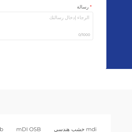
رسالة
0/1000
mdi خشب هندسي
mDI OSB
sb