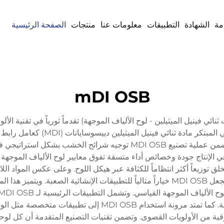
مة
الشهادة
التطبيقات
معلومات عنا
منتجات
الصفحة الرئيسية
mDI OSB
هة MDI OSB (ثنائي إيزوسيانات ثنائي فينيل الميثيلين - لوح الألياف الموجهة) تقدماً ثوريا
ومقاومة معززة للرطوبة. يستخدم هذا ا
يوفر متانة معززة ومقاومة أفضل للعوامل البيئية، ما يجعل MDI OSB خياراً مثالياً للتطبي
وأنظمة الجدران الحاملة في المشاريع السكنية والتجارية. كما تم