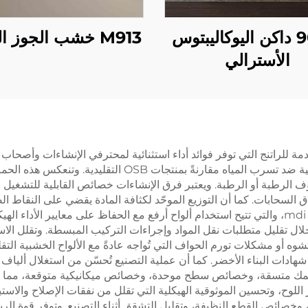
إم906 داكن اليوكاليبتوس
M913 خشب الجوز الذهبي
الأسترالي
 mdi osb في تكنولوجيتها المتقدمة للراتنج التي توفر فوائد أداء استثنائية لمحترفي الإنش
من أبرز هذه الفوائد، إذ يشكّل راتنج MDI حاجزًا أكثر فعالية
 السحابات. كما أن التوزيع الموحّد لكثافة المادة يقضي على النقاط ال
المهندسون الإنشائيون قدرة تحمل الأحمال العالية لـ mdi osb، والتي تتيح استخدام ألواح أرفع مع الح
وه أو مشكلات تورم الحواف التي تُواجه عادةً مع الألواح الخشبية التقليد
دات البناء الأخضر. كما أن عملية التصنيع تُحسّن من استغلال ألياف ا
ك متسقة، وخصائص سطح موحدة، وخصائص ميكانيكية متوقعة، مما يسهّل 
اللوح، وتحسين الموثوقية الهيكلية التي تقلل من نفقات الإصلاح والاست