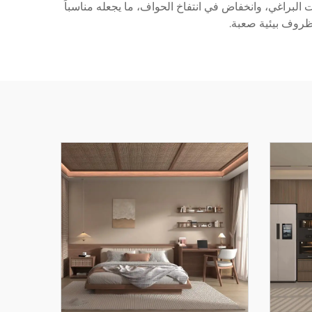
يت البراغي، وانخفاض في انتفاخ الحواف، ما يجعله مناسباً
 ظروف بيئية صعبة.