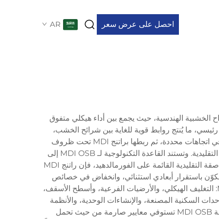
احصل على عرض سعر
AR
ً في تقنية الألواح الخشبية الهندسية، حيث يجمع بين أداء هيكلي متفوق
لمكوّن الإنشائي المبتكر مادة ثنائي فينيل الميثيلين دييسوسايانات (MDI) كعامل رابط رئيسي، ما يُنتج روابط قوية للغاية بين شرائح الخشب،
ويؤدي إلى ألواح تتمتع بخصائص ميكانيكية استثنائية. تتضمن عملية تصنيع MDI OSB توجيه شرائح الخشب بشكل استراتيجي في اتجاهات محددة، ثم ربطها براتنج MDI تحت ظروف
حرارة وضغط مضبوطة. تضمن هذه الطريقة المتقدمة في الإنتاج جودة وخصائص أداء متسقة تفوق معايير لوح الألياف الموجهة التقليدية. وتستند القاعدة التكنولوجية لـ MDI OSB إلى
نظام الراتنج المتقدم الذي يوفر خصائص التصاق فائقة ويخلق توزيعاً أكثر انتظاماً للكثافة عبر هيكل اللوح. وعلى عكس المواد اللاصقة التقليدية القائمة على الفورمالدهيد، فإن راتنج MDI
قات الإنشائية الصعبة. ويتميز هذا المكوّن باستقرار أبعادي استثنائي، وانخفاض في خصائص
الانتفاخ، وقدرة محسّنة على تحمل الأحمال بالمقارنة مع لوح الألياف الموجهة القياسي. وتشمل التطبيقات الرئيسية لـ MDI OSB: التغليف الهيكلي، والأرضيات الفرعية، وأسطح الأسقف،
تد مرونة استخدام MDI OSB إلى تطبيقات متخصصة مثل الوحدات السكنية المصنعة، والإنشاءات الوحدية، والأنظمة
الإنشائية المهندسة، حيث تكون الأداء المتسق والموثوقية من الأولويات القصوى. وتضمن تقنيات التصنيع المتقدمة أن كل لوحة MDI OSB تستوفي معايير صارمة من حيث تحمل