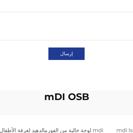
إرسال
mDI OSB
mdi l
mdi لوحة خالية من الفورمالدهيد لغرفة الأطفال