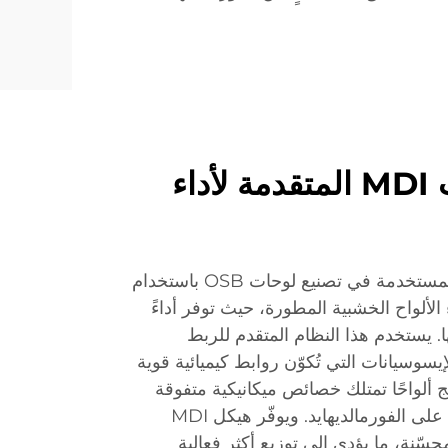
تكنولوجيا راتنجات MDI المتقدمة لأداء
تمثل تقنية راتنج MDI الثورية المستخدمة في تصنيع لوحات OSB باستخدام
ء الألواح الخشبية المطورة، حيث توفر أداءً
ا. يستخدم هذا النظام المتقدم للربط
لإيسوسيانات التي تُكوّن روابط كيميائية قوية
 ألواحًا تمتلك خصائص ميكانيكية متفوقة
مقارنة بالبدائل التقليدية القائمة على الفورمالديهايد. ويوفّر هيكل MDI
نة، ما يؤدي إلى توزيع أكثر فعالية