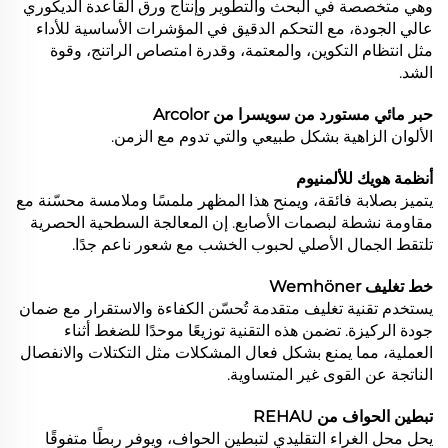
وهي متخصصة في البحث والتطوير وإنتاج ورق القاعدة الديكوري
عالي الجودة، مع التحكم الدقيق في المؤشرات الأساسية للأداء
مثل انتظام التكوين، والمعتمة، وقدرة امتصاص الراتنج، وقوة
الشد.
حبر مائي مستورد من سويسرا من Arcolor
الألوان الزاهية بشكل طبيعي والتي تدوم مع الزمن.
أنظمة هويك للألمنيوم
يتميز بصلابة فائقة، ويمنح هذا المظهر ملمسًا وملامسة محسّنة مع
مقاومة نشطة لبصمات الأصابع. إن المعالجة السطحية الحصرية
تلتقط الجمال الأصلي لحبوب الخشب مع شعور ناعم جدًا.
خط تغليف Wemhöner
يستخدم تقنية تغليف متقدمة تُحسّن الكفاءة والاستقرار مع ضمان
جودة الركيزة. تضمن هذه التقنية توزيعًا موحدًا للضغط أثناء
العملية، مما يمنع بشكل فعال المشكلات مثل التكتلات والانفصال
الناتجة عن القوى غير المتساوية.
تبطين الحواف من REHAU
يحل محل الغراء التقليدي لتبطين الحواف، ويوفر ربطًا متفوقًا